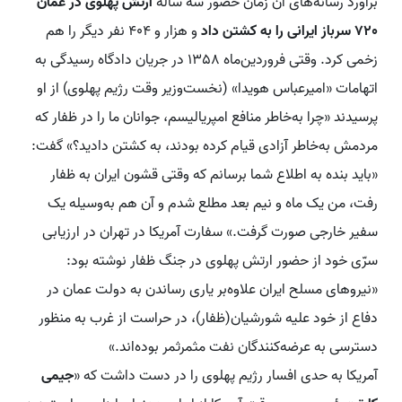
برآورد رسانه‌های آن زمان حضور سه‌ ساله
ارتش پهلوی در عمان
720 سرباز ایرانی را به کشتن داد
و هزار و 404 نفر دیگر را هم
زخمی کرد. وقتی فروردین‌ماه 1358 در جریان دادگاه رسیدگی به
اتهامات «امیرعباس هویدا» (نخست‌وزیر وقت رژیم پهلوی) از او
پرسیدند «چرا به‌خاطر منافع امپریالیسم، جوانان ما را در ظفار که
مردمش به‌خاطر آزادی قیام کرده بودند، به کشتن دادید؟» گفت:
«باید بنده به اطلاع شما برسانم که وقتی قشون ایران به ظفار
رفت، من یک ماه‌ و نیم بعد مطلع شدم و آن هم به‌وسیله یک
سفیر خارجی صورت گرفت.» سفارت آمریکا در تهران در ارزیابی
سرّی خود از حضور ارتش پهلوی در جنگ ظفار نوشته بود:
«نیروهای مسلح ایران علاوه‌بر یاری رساندن به دولت عمان در
دفاع از خود علیه شورشیان(ظفار)، در حراست از غرب به منظور
دسترسی به عرضه‌کنندگان نفت مثمر‌ثمر بوده‌اند.»
آمریکا به حدی افسار رژیم پهلوی را در دست داشت که «
جیمی