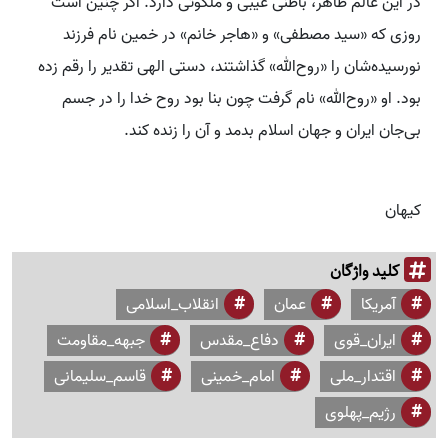
در این عالم ظاهر، باطنی غیبی و ملکوتی دارد. اگر چنین است
روزی که «سید مصطفی» و «هاجر خانم» در خمین نام فرزند
نورسیده‌شان را «روح‌الله» گذاشتند، دستی الهی تقدیر را رقم زده
بود. او «روح‌الله» نام گرفت چون بنا بود روح خدا را در جسم
بی‌جان ایران و جهان اسلام بدمد و آن را زنده کند.
کیهان
کلید واژگان
آمریکا
عمان
انقلاب_اسلامی
ایران_قوی
دفاع_مقدس
جبهه_مقاومت
اقتدار_ملی
امام_خمینی
قاسم_سلیمانی
رژیم_پهلوی