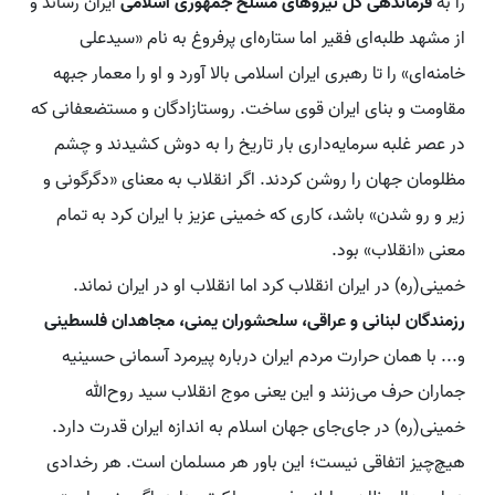
را به
فرماندهی کل نیروهای مسلح جمهوری اسلامی
ایران رساند و
از مشهد طلبه‌ای فقیر اما ستاره‌ای پرفروغ به نام «سیدعلی
خامنه‌ای» را تا رهبری ایران اسلامی بالا آورد و او را معمار جبهه
مقاومت و بنای ایران قوی ساخت. روستازادگان و مستضعفانی که
در عصر غلبه سرمایه‌داری بار تاریخ را به دوش کشیدند و چشم
مظلومان جهان را روشن کردند. اگر انقلاب به معنای «دگرگونی و
زیر و رو شدن» باشد، کاری که خمینی عزیز با ایران کرد به تمام
معنی «انقلاب» بود.
خمینی(ره) در ایران انقلاب کرد اما انقلاب او در ایران نماند.
رزمندگان لبنانی و عراقی، سلحشوران یمنی، مجاهدان فلسطینی
و... با همان حرارت مردم ایران درباره پیرمرد آسمانی حسینیه
جماران حرف می‌زنند و این یعنی موج انقلاب سید روح‌الله
خمینی(ره) در جای‌جای جهان اسلام به اندازه ایران قدرت دارد.
هیچ‌چیز اتفاقی نیست؛ این باور هر مسلمان است. هر رخدادی