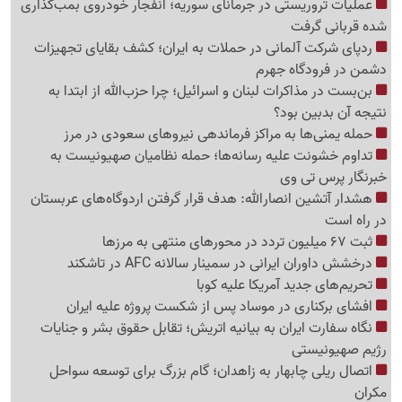
عملیات تروریستی در جرمانای سوریه؛ انفجار خودروی بمب‌گذاری
شده قربانی گرفت
ردپای شرکت آلمانی در حملات به ایران؛ کشف بقایای تجهیزات
دشمن در فرودگاه جهرم
بن‌بست در مذاکرات لبنان و اسرائیل؛ چرا حزب‌الله از ابتدا به
نتیجه آن بدبین بود؟
حمله یمنی‌ها به مراکز فرماندهی نیروهای سعودی در مرز
تداوم خشونت علیه رسانه‌ها؛ حمله نظامیان صهیونیست به
خبرنگار پرس تی وی
هشدار آتشین انصارالله: هدف قرار گرفتن اردوگاه‌های عربستان
در راه است
ثبت 67 میلیون تردد در محورهای منتهی به مرزها
درخشش داوران ایرانی در سمینار سالانه AFC در تاشکند
تحریم‌های جدید آمریکا علیه کوبا
افشای برکناری در موساد پس از شکست پروژه علیه ایران
نگاه سفارت ایران به بیانیه اتریش؛ تقابل حقوق بشر و جنایات
رژیم صهیونیستی
اتصال ریلی چابهار به زاهدان؛ گام بزرگ برای توسعه سواحل
مکران