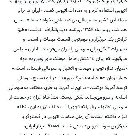
کارتر
» رئیس‌جمهور وقت آمریکا از ایران به‌عنوان ابزاری برای تهدید
اتیوپی استفاده کرد و به مقامات اتیوپی گفت: «ایران در برابر
حمله این کشور به سومالی بی‌اعتنا باقی نخواهد ماند.» همین
هم شد. بهمن‌ماه 1356 روزنامه «دیلی‌تلگراف» نوشت: «طبق
گزارش یک خبرگزاری، مهم‌ترین قسمت مهمات و اسلحه و
تجهیزات کمکی برای سومالی را ایران می‌فرستد. ناظران سیاسی
می‌گویند که ایران 15 کشتی حامل موشک‌های زمین به هوا،
خمپاره‌انداز، توپ و مهمات و آتشبار به سومالی فرستاده است.»
همان زمان هفته‌نامه «اسپکتیتور» نیز درباره تسلیح سومالی
توسط آمریکا نوشت: «در این‌‌که آمریکا به طرق مختلف به سومالی
اسلحه و نیرو می‌رساند، شکی نیست. مثلاً شاه ایران در حمایت از
سومالی نه‌‌تنها سرباز بلکه تجهیزات مختلف نیز به این منطقه
اعزام داشته است.» آن زمان مقامات اتیوپی در گفت‌وگو با
خبرگزاری «یونایتد‌پرس» مدعی شدند:
«7000 سرباز ایرانی،