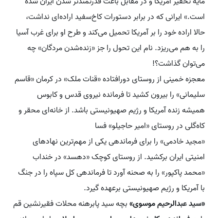
مایه تحقیر آمریکا و در مقابل باعث قدرتمندتر شدن ایران شده
است.» ایرانی که در برابر دستورات کاخ‌سفید اراده‌ای نداشت،
حالا اراده خود را بر آمریکا تحمیل می‌کند و طرح او برای غرب آسیا
را به هم می‌ریزد. نام این تحول را جز «زنده‌شدن مردگان» چه
می‌توان گذاشت؟!
معجزه خمینی از روستای دورافتاده «قنات ملک» در کرمان «قاسم
سلیمانی» را بیرون کشید تا فرمانده نیروی قدس و کابوس
همیشه زنده آمریکا و رژیم صهیونیستی باشد. از خانه‌ای محقر و
کاه‌گلی در روستای «امیر حاجیلو» فسا
«مجید خادمی» را برای فرماندهی یکی از مهم‌ترین نهادهای
امنیتی ایران برکشید. از روستای کوچک «دهسد» در خنداب
«محمد پاکپور» را به صحنه آورد تا فرماندهی کل سپاه را در جنگ
با آمریکا و رژیم صهیونیستی برعهده گیرد.
«سید عبدالرحیم موسوی»
بچه سید پابرهنه محلات فقیرنشین قم