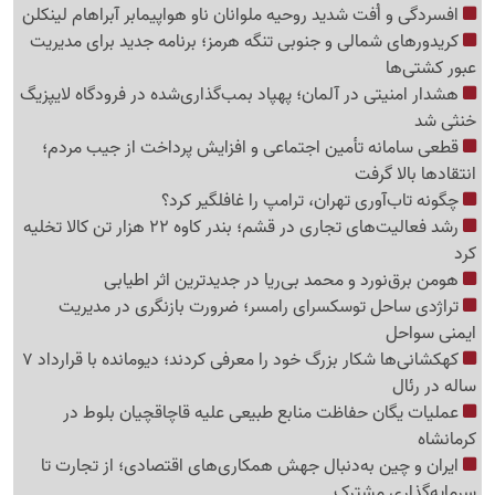
افسردگی و اُفت شدید روحیه ملوانان ناو هواپیمابر آبراهام لینکلن
کریدورهای شمالی و جنوبی تنگه هرمز؛ برنامه جدید برای مدیریت
عبور کشتی‌ها
هشدار امنیتی در آلمان؛ پهپاد بمب‌گذاری‌شده در فرودگاه لایپزیگ
خنثی شد
قطعی سامانه تأمین اجتماعی و افزایش پرداخت از جیب مردم؛
انتقادها بالا گرفت
چگونه تاب‌آوری تهران، ترامپ را غافلگیر کرد؟
رشد فعالیت‌های تجاری در قشم؛ بندر کاوه 22 هزار تن کالا تخلیه
کرد
هومن برق‌نورد و محمد بی‌ریا در جدیدترین اثر اطیابی
تراژدی ساحل توسکسرای رامسر؛ ضرورت بازنگری در مدیریت
ایمنی سواحل
کهکشانی‌ها شکار بزرگ خود را معرفی کردند؛ دیومانده با قرارداد 7
ساله در رئال
عملیات یگان حفاظت منابع طبیعی علیه قاچاقچیان بلوط در
کرمانشاه
ایران و چین به‌دنبال جهش همکاری‌های اقتصادی؛ از تجارت تا
سرمایه‌گذاری مشترک