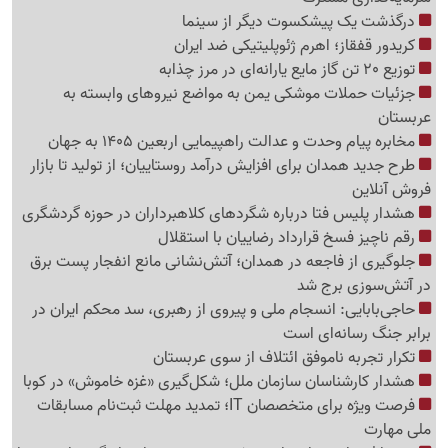
درگذشت یک پیشکسوت دیگر از سینما
کریدور قفقاز؛ اهرم ژئوپلیتیکی ضد ایران
توزیع 20 تن گاز مایع یارانه‌ای در مرز چذابه
جزئیات حملات موشکی یمن به مواضع نیروهای وابسته به
عربستان
مخابره پیام وحدت و عدالت راهپیمایی اربعین 1405 به جهان
طرح جدید همدان برای افزایش درآمد روستاییان؛ از تولید تا بازار
فروش آنلاین
هشدار پلیس فتا درباره شگردهای کلاهبرداران در حوزه گردشگری
رقم ناچیز فسخ قرارداد رضاییان با استقلال
جلوگیری از فاجعه در همدان؛ آتش‌نشانی مانع انفجار پست برق
در آتش‌سوزی برج شد
حاجی‌بابایی: انسجام ملی و پیروی از رهبری، سد محکم ایران در
برابر جنگ رسانه‌ای است
تکرار تجربه ناموفق ائتلاف از سوی عربستان
هشدار کارشناسان سازمان ملل؛ شکل‌گیری «غزه‌ خاموش» در کوبا
فرصت ویژه برای متخصصان IT؛ تمدید مهلت ثبت‌نام مسابقات
ملی مهارت