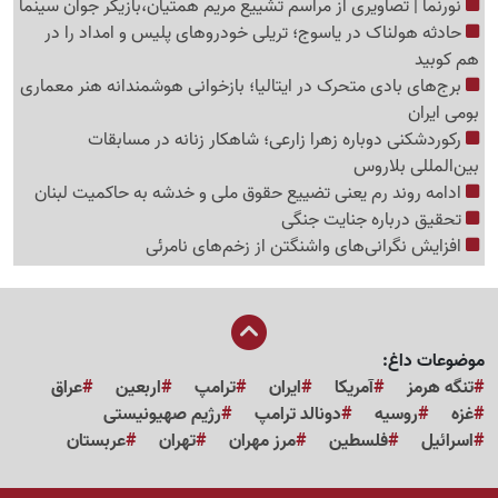
نورنما | تصاویری از مراسم تشییع مریم همتیان،بازیگر جوان سینما
حادثه هولناک در یاسوج؛ تریلی خودروهای پلیس و امداد را در
هم کوبید
برج‌های بادی متحرک در ایتالیا؛ بازخوانی هوشمندانه هنر معماری
بومی ایران
رکوردشکنی دوباره زهرا زارعی؛ شاهکار زنانه در مسابقات
بین‌المللی بلاروس
ادامه روند رم یعنی تضییع حقوق ملی و خدشه به حاکمیت لبنان
تحقیق درباره جنایت جنگی
افزایش نگرانی‌های واشنگتن از زخم‌های نامرئی
موضوعات داغ:
تنگه هرمز
آمریکا
ایران
ترامپ
اربعین
عراق
غزه
روسیه
دونالد ترامپ
رژیم صهیونیستی
اسرائیل
فلسطین
مرز مهران
تهران
عربستان