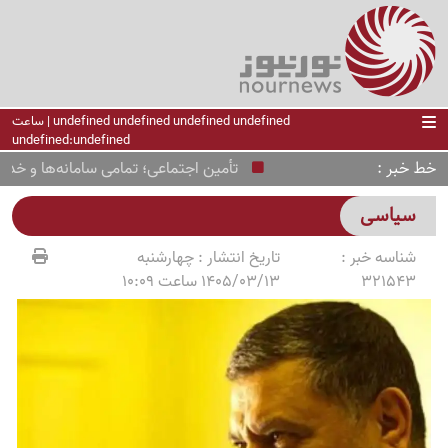
undefined undefined undefined undefined | ساعت
undefined:undefined
خط خبر
تأمین اجتماعی؛ تمامی سامانه‌ها و خدمات ب
سیاسی
شناسه خبر :
تاریخ انتشار :
چهارشنبه
321543
1405/03/13 ساعت 10:09