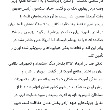
کار سختی نداشت. او تلفن را برداشت و به «اسدالله علم» وزیر
وقت دربار پهلوی زنگ زد و گفت: «پیام نیکسون [رئیس‌جمهور
وقت آمریکا] همین الان رسید، ما آن هواپیما‌های اف۵ را
می‌خواهیم.» فقط چند دقیقه کافی بود تا جنگنده‌های اف5 ایران
در اختیار آمریکا برای جنگ در ویتنام قرار گیرد. رژیم پهلوی 35
جنگنده اف5 را به ویتنام فرستاد اما آمریکا حتی حاضر نشد در
برابر این اقدام قطعات یدکی هواپیماهای زمین‌گیر شده ایران را
تأمین کند.
اندکی بعد در آذرماه 1351 یک‌بار دیگر استعداد و تجهیزات نظامی
ایران در اختیار منافع آمریکا قرار گرفت. این‌بار با اشاره و
هماهنگی آمریکا، به شکلی کاملا محرمانه سربازان و تجهیزات
ارتش ایران به «ظُفار» در شرق کشور عمان اعزام شدند تا از
«سلطان قابوس» تازه به قدرت رسیده و مورد حمایت غرب در
مقابل چریک‌های جبهه آزادی‌بخش عمان حفاظت کنند. طبق