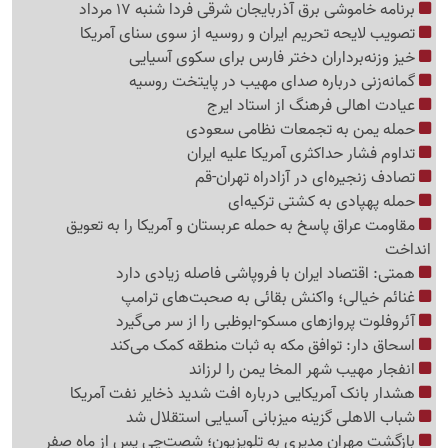
برنامه خاموشی برق آذربایجان شرقی فردا شنبه 17 مرداد
تصویب لایحه تحریم ایران و روسیه از سوی سنای آمریکا
خیز وزنه‌برداران دختر فارس برای سکوی آسیایی
گمانه‌زنی درباره صدای مهیب در پایتخت روسیه
عیادت اهالی فرهنگ از استاد ایرج
حمله یمن به تجمعات نظامی سعودی
تداوم فشار حداکثری آمریکا علیه ایران
تصادف زنجیره‌ای در آزادراه تهران-قم
حمله پهپادی به کشتی ترکیه‌ای
مقاومت عراق پاسخ به حمله عربستان و آمریکا را به تعویق
انداخت
همتی: اقتصاد ایران با فروپاشی فاصله زیادی دارد
غنائم خیالی؛ واکنش بقائی به صحبت‌های ترامپ
آئروفلوت پروازهای مسکو-ابوظبی را از سر می‌گیرد
اسحاق دار: توافق مکه به ثبات منطقه کمک می‌کند
انفجار مهیب شهر المخا یمن را لرزاند
هشدار بانک آمریکایی درباره افت شدید ذخایر نفت آمریکا
شباب الاهلی گزینه میزبانی آسیایی استقلال شد
بازگشت مهران مدیری به تلویزیون؛ شصت‌چی پس از ماه صفر