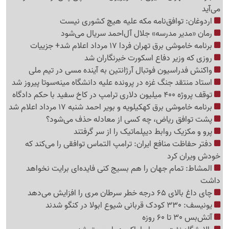
می‌آید
اردوغان: توافق‌نامه مکه علیه هیچ کشوری نیست
رمان «مدیر مدرسه» جلال آل‌احمد سریال می‌شود
برنامه خاموشی برق تهران فردا 17 مرداد اعلام شد+ جزییات
روزی که وزیر دفاع اسکورت خبرنگاران شد
واکنش فدراسیون فوتبال آرژانتین به آینده مسی در تیم ملی
استاد منتقد جنگ غزه در پرونده علیه دانشگاه مینه‌سوتا پیروز شد
توقف پروژه 400 میلیون دلاری ترامپ در کاخ سفید با حکم دادگاه
برنامه خاموشی برق کهکیلویه و بویر احمد شنبه 17 مرداد اعلام شد
پشت توافق ریاض، چه کسی از معادله حذف می‌شود؟
پرو و مکزیک روابط دیپلماتیک را از سر گرفتند
دفتر حفاظت منافع ایران: ترامپ التماس توافقی را می‌کند که
خودش ویران کرد
المشاط: تمام جهان را هم بسیج کنی فایده‌ای برایت نخواهد
داشت
چای داغ بالای 65 درجه خطر سرطان مری را افزایش می‌دهد
یونیسف: 330 کودک قربانی شیوع ابولا در کنگو شدند
آتش‌بس 30 تا 60 روزه