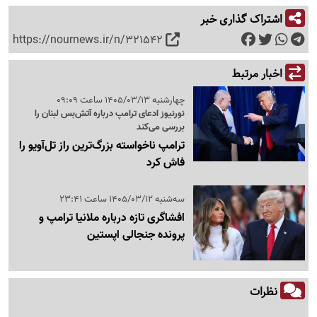
اشتراک گذاری خبر
https://nournews.ir/n/321542
اخبار مرتبط
چهارشنبه 1405/03/13 ساعت 09:09
نورنیوز ادعای ترامپ درباره آتش‌بس لبنان را
بررسی می‌کند
ترامپ ناخواسته بزرگ‌ترین راز تل‌آویو را
فاش کرد
سه‌شنبه 1405/03/12 ساعت 23:41
افشاگری تازه درباره ملانیا ترامپ و
پرونده جنجالی اپستین
نظرات