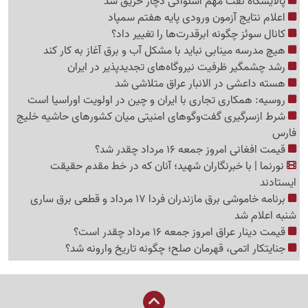
پالایشگاه نفت مهم اسلواکی دچار حریق شد
اعلام نتایج آزمون ورودی پایه هفتم سمپاد
کانال سوئز چگونه ابرقدرت‌ها را تغییر داد؟
هیچ مدرسه مینابی نباید با مشکل آب و برق آغاز به کار کند
رشد چشمگیر ظرفیت نیروگاه‌های تجدیدپذیر در ایران
هسته داعشی در الانبار عراق متلاشی شد
روسیه: همکاری تجاری با ایران و چین در اولویت اوراسیا است
شرط ازسرگیری گفت‌وگوهای امنیتی میان کشورهای حاشیه خلیج
فارس
قیمت افغانی امروز جمعه 16 مرداد چقدر شد؟
نورنما | با خبرنگاران شهید؛ آنان که در خط مقدم حقیقت
ایستادند
برنامه خاموشی برق مازندران فردا 17 مرداد و قطعی برق ساری
شنبه اعلام شد
قیمت دینار عراق امروز جمعه 16 مرداد چقدر است؟
جنایتکار اتمی، قهرمان صلح؛ چگونه تاریخ وارونه شد؟