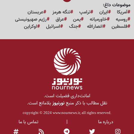
موضوعات داغ:
آمریکا
ایران
ترامپ
تنگه هرمز
عربستان
روسیه
خاورمیانه
یمن
عراق
رژیم صهیونیستی
فلسطین
انصارالله
جنگ
اسرائیل
اوکراین
امانت‌داری فضیلت است.
نقل مطالب با ذکر منبع
نورنیوز
بلامانع است.
copyright © 2024
www.nournews.ir
, all rights reserved.
درباره ما
|
تماس با ما