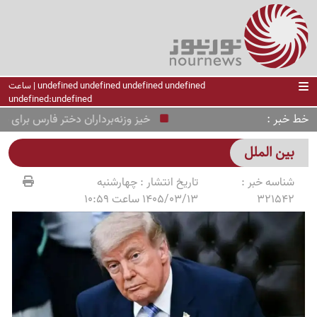
undefined undefined undefined undefined | ساعت
undefined:undefined
خط خبر
خیز وزنه‌برداران دختر فارس برای سکوی
بین الملل
شناسه خبر :
تاریخ انتشار :
چهارشنبه
321542
1405/03/13 ساعت 10:59