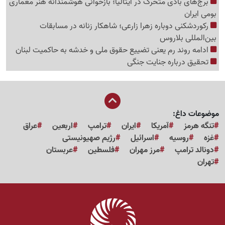
برج‌های بادی متحرک در ایتالیا؛ بازخوانی هوشمندانه هنر معماری
بومی ایران
رکوردشکنی دوباره زهرا زارعی؛ شاهکار زنانه در مسابقات
بین‌المللی بلاروس
ادامه روند رم یعنی تضییع حقوق ملی و خدشه به حاکمیت لبنان
تحقیق درباره جنایت جنگی
موضوعات داغ:
تنگه هرمز
آمریکا
ایران
ترامپ
اربعین
عراق
غزه
روسیه
اسرائیل
رژیم صهیونیستی
دونالد ترامپ
مرز مهران
فلسطین
عربستان
تهران