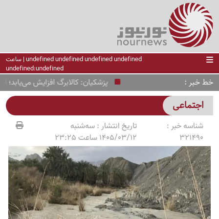
undefined undefined undefined undefined | ساعت
undefined:undefined
خط خبر
پزشکیان: کالابرگ افزایش می‌یابد؛ ارز با
اجتماعی
شناسه خبر :
تاریخ انتشار :
سه‌شنبه
321490
1405/03/12 ساعت 23:25