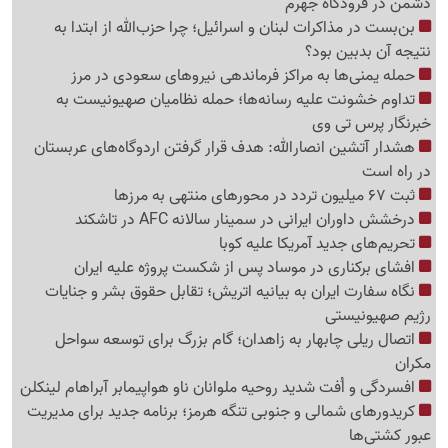
دشمن در فرودگاه جهرم
بن‌بست در مذاکرات لبنان و اسرائیل؛ چرا حزب‌الله از ابتدا به
نتیجه آن بدبین بود؟
حمله یمنی‌ها به مراکز فرماندهی نیروهای سعودی در مرز
تداوم خشونت علیه رسانه‌ها؛ حمله نظامیان صهیونیست به
خبرنگار پرس تی وی
هشدار آتشین انصارالله: هدف قرار گرفتن اردوگاه‌های عربستان
در راه است
ثبت 67 میلیون تردد در محورهای منتهی به مرزها
درخشش داوران ایرانی در سمینار سالانه AFC در تاشکند
تحریم‌های جدید آمریکا علیه کوبا
افشای برکناری در موساد پس از شکست پروژه علیه ایران
نگاه سفارت ایران به بیانیه اتریش؛ تقابل حقوق بشر و جنایات
رژیم صهیونیستی
اتصال ریلی چابهار به زاهدان؛ گام بزرگ برای توسعه سواحل
مکران
افسردگی و اُفت شدید روحیه ملوانان ناو هواپیمابر آبراهام لینکلن
کریدورهای شمالی و جنوبی تنگه هرمز؛ برنامه جدید برای مدیریت
عبور کشتی‌ها