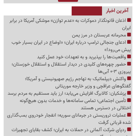
آخرین اخبار
اذعان قانونگذار دموکرات به «عدم توازن» موشکی آمریکا در برابر
ایران
محرمانه عربستان در مرز یمن
ادعای جنجالی ترامپ درباره ایران؛ «اوضاع در ایران بسیار خوب
پیش می‌رود!»
واقعیت‌ها را بپذیرید و به تعهدات خود عمل کنید
حضور چهره‌های کلیدی در دیدار استقلال و استقلال خوزستان؛
پیروزی 3-0 آبی‌ها
واکنش دیپلماتیک به تهاجم رژیم صهیونیستی و آمریکا؛
گفتگوهای عراقچی و وزیر خارجه موریتانی
پزشکیان: کالابرگ افزایش می‌یابد؛ ارز باید مستقیم به مردم برسد
تأمین اجتماعی؛ تمامی سامانه‌ها و خدمات بدون هیچ‌گونه
اختلالی در دسترس هستند
عملیات تروریستی در جرمانای سوریه؛ انفجار خودروی بمب‌گذاری
شده قربانی گرفت
ردپای شرکت آلمانی در حملات به ایران؛ کشف بقایای تجهیزات