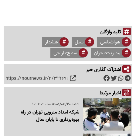
کلید واژگان
هواشناسی
سیل
هشدار
مدیریت-بحران
سطح-نارنجی
اشتراک گذاری خبر
https://nournews.ir/n/321490
اخبار مرتبط
شنبه 1405/04/20 ساعت 10:14
شبکه امداد مترویی تهران در راه
بهره‌برداری تا پایان سال