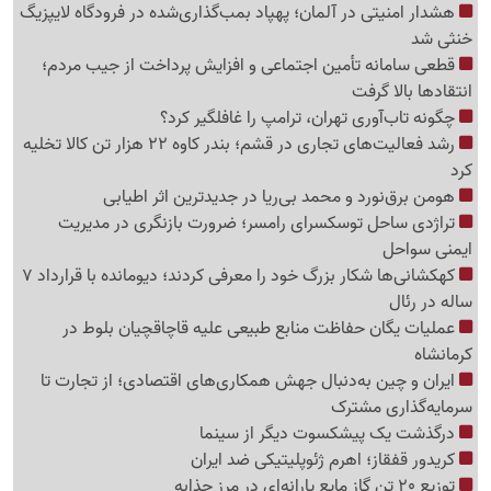
هشدار امنیتی در آلمان؛ پهپاد بمب‌گذاری‌شده در فرودگاه لایپزیگ
خنثی شد
قطعی سامانه تأمین اجتماعی و افزایش پرداخت از جیب مردم؛
انتقادها بالا گرفت
چگونه تاب‌آوری تهران، ترامپ را غافلگیر کرد؟
رشد فعالیت‌های تجاری در قشم؛ بندر کاوه 22 هزار تن کالا تخلیه
کرد
هومن برق‌نورد و محمد بی‌ریا در جدیدترین اثر اطیابی
تراژدی ساحل توسکسرای رامسر؛ ضرورت بازنگری در مدیریت
ایمنی سواحل
کهکشانی‌ها شکار بزرگ خود را معرفی کردند؛ دیومانده با قرارداد 7
ساله در رئال
عملیات یگان حفاظت منابع طبیعی علیه قاچاقچیان بلوط در
کرمانشاه
ایران و چین به‌دنبال جهش همکاری‌های اقتصادی؛ از تجارت تا
سرمایه‌گذاری مشترک
درگذشت یک پیشکسوت دیگر از سینما
کریدور قفقاز؛ اهرم ژئوپلیتیکی ضد ایران
توزیع 20 تن گاز مایع یارانه‌ای در مرز چذابه