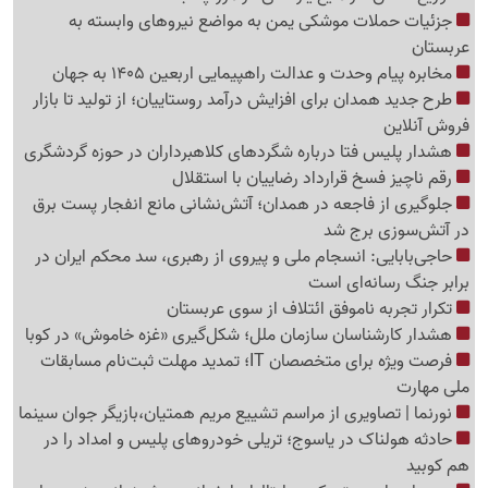
جزئیات حملات موشکی یمن به مواضع نیروهای وابسته به
عربستان
مخابره پیام وحدت و عدالت راهپیمایی اربعین 1405 به جهان
طرح جدید همدان برای افزایش درآمد روستاییان؛ از تولید تا بازار
فروش آنلاین
هشدار پلیس فتا درباره شگردهای کلاهبرداران در حوزه گردشگری
رقم ناچیز فسخ قرارداد رضاییان با استقلال
جلوگیری از فاجعه در همدان؛ آتش‌نشانی مانع انفجار پست برق
در آتش‌سوزی برج شد
حاجی‌بابایی: انسجام ملی و پیروی از رهبری، سد محکم ایران در
برابر جنگ رسانه‌ای است
تکرار تجربه ناموفق ائتلاف از سوی عربستان
هشدار کارشناسان سازمان ملل؛ شکل‌گیری «غزه‌ خاموش» در کوبا
فرصت ویژه برای متخصصان IT؛ تمدید مهلت ثبت‌نام مسابقات
ملی مهارت
نورنما | تصاویری از مراسم تشییع مریم همتیان،بازیگر جوان سینما
حادثه هولناک در یاسوج؛ تریلی خودروهای پلیس و امداد را در
هم کوبید