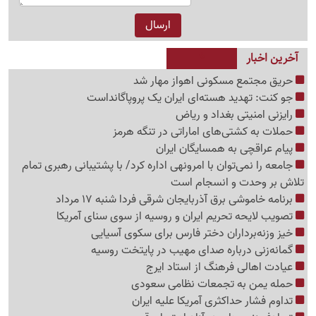
آخرین اخبار
حریق مجتمع مسکونی اهواز مهار شد
جو کنت: تهدید هسته‌ای ایران یک پروپاگانداست
رایزنی امنیتی بغداد و ریاض
حملات به کشتی‌های اماراتی در تنگه هرمز
پیام عراقچی به همسایگان ایران
جامعه را نمی‌توان با امرونهی اداره کرد/ با پشتیبانی رهبری تمام
تلاش بر وحدت و انسجام است
برنامه خاموشی برق آذربایجان شرقی فردا شنبه 17 مرداد
تصویب لایحه تحریم ایران و روسیه از سوی سنای آمریکا
خیز وزنه‌برداران دختر فارس برای سکوی آسیایی
گمانه‌زنی درباره صدای مهیب در پایتخت روسیه
عیادت اهالی فرهنگ از استاد ایرج
حمله یمن به تجمعات نظامی سعودی
تداوم فشار حداکثری آمریکا علیه ایران