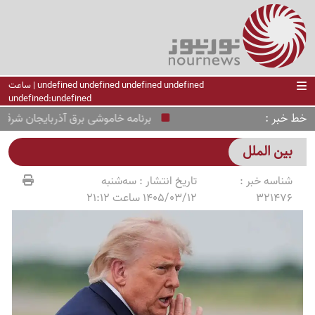
undefined undefined undefined undefined | ساعت
undefined:undefined
خط خبر
برنامه خاموشی برق آذربایجان شرقی فردا شنبه 
بین الملل
شناسه خبر :
تاریخ انتشار :
سه‌شنبه
321476
1405/03/12 ساعت 21:12