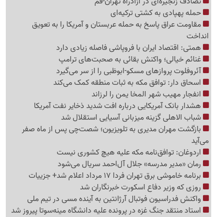
تصادف زنجیره‌ای در آزادراه تهران-قم
حمله پهپادی به کشتی ترکیه‌ای
مقاومت عراق پاسخ به حمله عربستان و آمریکا را به تعویق
انداخت
همتی: اقتصاد ایران با فروپاشی فاصله زیادی دارد
غنائم خیالی؛ واکنش بقائی به صحبت‌های ترامپ
آئروفلوت پروازهای مسکو-ابوظبی را از سر می‌گیرد
اسحاق دار: توافق مکه به ثبات منطقه کمک می‌کند
انفجار مهیب شهر المخا یمن را لرزاند
هشدار بانک آمریکایی درباره افت شدید ذخایر نفت آمریکا
شباب الاهلی گزینه میزبانی آسیایی استقلال شد
بازگشت مهران مدیری به تلویزیون؛ شصت‌چی پس از ماه صفر
می‌آید
اردوغان: توافق‌نامه مکه علیه هیچ کشوری نیست
رمان «مدیر مدرسه» جلال آل‌احمد سریال می‌شود
برنامه خاموشی برق تهران فردا 17 مرداد اعلام شد+ جزییات
روزی که وزیر دفاع اسکورت خبرنگاران شد
واکنش فدراسیون فوتبال آرژانتین به آینده مسی در تیم ملی
استاد منتقد جنگ غزه در پرونده علیه دانشگاه مینه‌سوتا پیروز شد