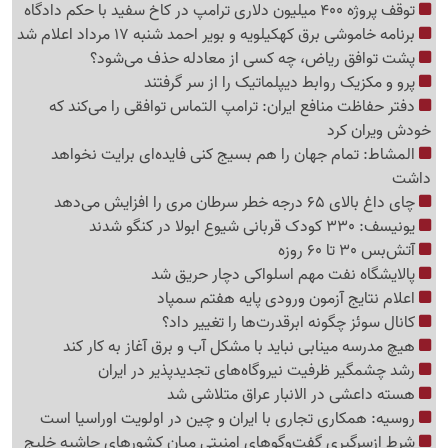
توقف پروژه 400 میلیون دلاری ترامپ در کاخ سفید با حکم دادگاه
برنامه خاموشی برق کهکیلویه و بویر احمد شنبه 17 مرداد اعلام شد
پشت توافق ریاض، چه کسی از معادله حذف می‌شود؟
پرو و مکزیک روابط دیپلماتیک را از سر گرفتند
دفتر حفاظت منافع ایران: ترامپ التماس توافقی را می‌کند که
خودش ویران کرد
المشاط: تمام جهان را هم بسیج کنی فایده‌ای برایت نخواهد
داشت
چای داغ بالای 65 درجه خطر سرطان مری را افزایش می‌دهد
یونیسف: 330 کودک قربانی شیوع ابولا در کنگو شدند
آتش‌بس 30 تا 60 روزه
پالایشگاه نفت مهم اسلواکی دچار حریق شد
اعلام نتایج آزمون ورودی پایه هفتم سمپاد
کانال سوئز چگونه ابرقدرت‌ها را تغییر داد؟
هیچ مدرسه مینابی نباید با مشکل آب و برق آغاز به کار کند
رشد چشمگیر ظرفیت نیروگاه‌های تجدیدپذیر در ایران
هسته داعشی در الانبار عراق متلاشی شد
روسیه: همکاری تجاری با ایران و چین در اولویت اوراسیا است
شرط ازسرگیری گفت‌وگوهای امنیتی میان کشورهای حاشیه خلیج