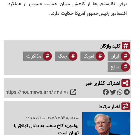
برخی نظرسنجی‌ها از کاهش میزان حمایت عمومی از عملکرد
اقتصادی رئیس‌جمهور آمریکا حکایت دارند.
کلید واژگان
ایران
آمریکا
جنگ
مذاکرات
صلح
اشتراک گذاری خبر
https://nournews.ir/n/321476
اخبار مرتبط
سه‌شنبه 1405/03/12 ساعت 22:05
بولتون: کاخ سفید به دنبال توافق با
تهران است