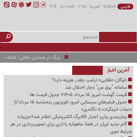
فارسی
English
العربیه
עברית
русский
中文
مرگ در صحرای جلالی؛ کشف جسد پسر جوان در 
آخرین اخبار
ناوگان «طلایی» ترامپ چقدر هزینه دارد؟
سامانه "برق من" دچار اختلال شد
قیمت گوشت امروز 15 مرداد 1405+ جدول قیمت ها
جدول فیلم‌های سینمایی امروز تلویزیون پنجشنبه 15 مرداد/از
«نجات لنینگراد» تا «گاندی»
زمان‌بندی واریز اعتبار کالابرگ الکترونیکی اعلام شد+جزییات
گام جدید ایران در فضا؛ ماهواره راداری برای تصویربرداری در هر
شرایط جوی