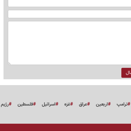
ترامپ
اربعین
عراق
غزه
اسرائیل
فلسطین
رژیم