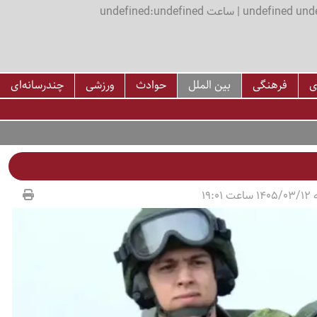
اعت undefined:undefined
ی
فرهنگی
بین الملل
حوادث
ورزشی
چندرسانه‌ای
19:01