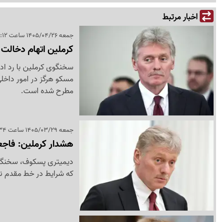
اخبار مرتبط
جمعه 1405/04/26 ساعت 15:12
کرملین اتهام دخالت در
سخنگوی کرملین با رد ادع
مسکو هرگز در امور داخلی
مطرح شده است.
جمعه 1405/03/29 ساعت 17:34
هشدار کرملین: فاجع
دیمیتری پسکوف، سخنگوی
که شرایط در خط مقدم نبر