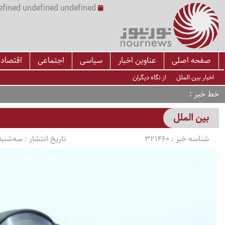
undefined undefined undefined undefined | س
صفحه اصلی
عناوین اخبار
سیاسی
اجتماعی
اقتصاد
اخبار بین الملل
از نگاه دیگران
خط خبر
بین الملل
شناسه خبر :
321460
تاریخ انتشار :
سه‌شنبه 1405/03/12 ساعت 