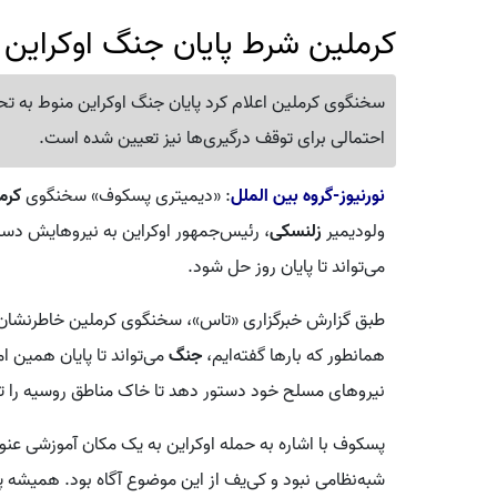
کرملین شرط پایان جنگ اوکراین را
سخنگوی کرملین اعلام کرد پایان جنگ اوکراین منوط ب
احتمالی برای توقف درگیری‌ها نیز تعیین شده است.
نورنیوز-گروه بین الملل
: «دیمیتری پسکوف» سخنگوی
کرم
ولودیمیر
زلنسکی
، رئیس‌جمهور اوکراین به نیروهایش دست
می‌تواند تا پایان روز حل شود.
طبق گزارش خبرگزاری «تاس»، سخنگوی کرملین خاطرنشان کرد
همانطور که بارها گفته‌ایم،
جنگ
می‌تواند تا پایان همین 
نیروهای مسلح خود دستور دهد تا خاک مناطق روسیه را تر
پسکوف با اشاره به حمله اوکراین به یک مکان آموزشی عنوا
شبه‌نظامی نبود و کی‌یف از این موضوع آگاه بود. همیشه پر