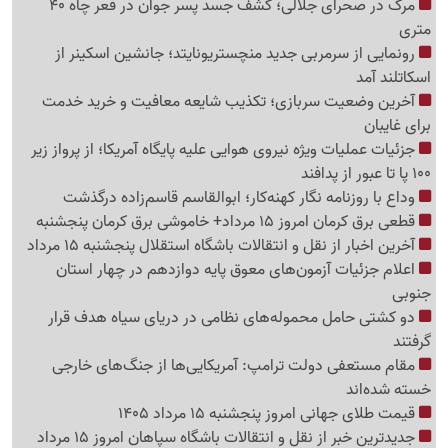
مرگ در صحرای جلالی؛ کشف جسد پسر جوان در قعر چاه 40
متری
رونمایی از سرمربی جدید منچستریونایتد؛ جانشین اسکینر از
اسکاتلند آمد
آخرین وضعیت سربازی؛ تکذیب شایعه معافیت و خرید خدمت
برای غایبان
جزئیات عملیات ویژه نیروی هوایی علیه پایگاه آمریکا؛ از پرواز زیر
100 پا تا عبور از پدافند
وداع با روزنامه نگار کهنه‌کار؛ ابوالقاسم قاسم‌زاده درگذشت
قطعی برق کرمان امروز 15 مرداد+ خاموشی برق کرمان پنجشنبه
آخرین اخبار از نقل و انتقالات باشگاه استقلال پنجشنبه 15 مرداد
اعلام جزئیات آزمون‌های معوق پایه دوازدهم در چهار استان
جنوبی
دو کشتی حامل محموله‌های نظامی در دریای سیاه هدف قرار
گرفتند
مقام مستعفی دولت ترامپ: آمریکایی‌ها از جنگ‌های خارجی
خسته شده‌اند
قیمت طلای جهانی امروز پنجشنبه 15 مرداد 1405
جدیدترین خبر از نقل و انتقالات باشگاه سپاهان امروز 15 مرداد