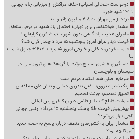
درخواست جنجالی اسپانیا؛ حذف مراکش از میزبانی جام جهانی
2030 کلید خورد
تردد از مرز مهران به 2.8 میلیون زائر رسید
هشدار هواشناسی برای تهران؛ احتمال باد شدید در برخی مناطق
ماجرای عجیب باشگاهی بدون شهر با تماشاگران کرایه‌ای !
قیمت دینار عراق امروز پنجشنبه 15 مرداد چقدر گران شد؟
قیمت خودرو داخلی و خارجی امروز 15 مرداد 1405+ جدول قیمت
ها
دستگیری 8 شرور مسلح مرتبط با گروهک‌های تروریستی در
سیستان و بلوچستان
سرمایه اصلی شما اعتماد مردم است
زنگ خطر تندروی؛ تلاقی تندروی داخلی و تنش‌های منطقه‌ای
تعلیق تصمیم، جرئت تصمیم
حمایت قاطع کانادا از قاضی دیوان کیفری بین‌المللی
پیش‌بینی قیمت طلا و سکه پنجشنبه 15 مرداد؛ اونس جهانی
ناجی بازار می‌شود؟
هشدار ایران به کشورهای منطقه درباره پاسخ به حمله جدید
آمریکا چه بود؟
چرا زنان ایرانی در مهندسی از چند کشور اروپایی جلوترند؟