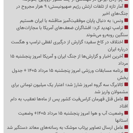
آمار تازه از تلفات ارتش رژیم صهیونیستی؛ 9 هزار مجروح در
جنگ‌های اخیر
ونس: به دنبال پایان موفقیت‌آمیز مناقشه با ایران هستیم
ترامپ تهدید کرد: افشاگران ضعف‌های آمریکا با مجازات‌های
سنگین روبه‌رو می‌شوند
اختلاف در کاخ سفید؛ گزارش از درگیری لفظی ترامپ و هگست
درباره ایران
آخرین اخبار و گزارش‌ها از جنگ ایران و آمریکا امروز پنجشنبه 15
مرداد
برنامه مسابقات ورزشی امروز پنجشنبه 15 مرداد 1405 + جدول
پخش
کالابرگ سه گروه امروز شارژ شد؛ اعتبار یک میلیون تومانی برای
مشمولان واریز شد
عامل قتل قهرمان کراس‌فیت کشور پس از ماه‌ها تعقیب به دام
افتاد
وضعیت آب و هوا امروز پنجشنبه 15 مرداد 1405+ وضعیت
استانها
عامل ارسال تصاویر پرتاب موشک به رسانه‌های معاند دستگیر شد