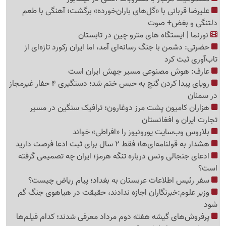
علیرضا قربانی با «گل‌های باران‌خورده» برگشت؛ آهنگی با طعم
دلتنگی و بغض+ صوت
نورنما | ایستگاه های مترو چین در تابستان
حضرتی: دشمن با جنگ رسانه‌ای آمد، اما ایران رکورد تازه‌ای از
تاب‌آوری ثبت کرد
عارف: هوش مصنوعی مسیر جهش ایران است
رویای پیدا کردن گنج به حبس ختم شد؛ دستگیری 4 حفار غیرمجاز
در سمنان
هزاران کامیون پشت مرز دوغارون؛ ترافیک سنگین در مسیر
تجارت ایران و افغانستان
بلاروس وب‌سایت یورونیوز را «افراطی» خواند
هشدار به قولنامه‌ای‌ها؛ فقط 2 سال برای ثبت ادعا فرصت دارید
ادعای جنجالی ونس درباره تنگه هرمز؛ ایران چه تصمیمی گرفته
است؟
سفر رئیس اطلاعات عربستان به بغداد؛ پیام ریاض چیست؟
وزیر علوم:خبرنگاران اجازه ندادند، حقیقت در هیاهوی جنگ گم
شود
پرفروش‌های گیشه هفته دوم مرداد معرفی شدند؛ کدام فیلم‌ها