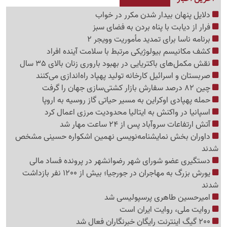
دلایل پنهان بیدار شدن مکرر در خواب
فرار از دیابت با پناه بردن به فضای سبز
برنامه ناسا برای تمدید مأموریت وویجر 2
کشف مکانیسم بیولوژیکی مرتبط با سلامت آینده افراد
نقش مکمل‌های باکتریایی در بهبود باروری زنان بالای 35 سال
صربستان و اسرائیل کارخانه تولید پهپاد راه‌اندازی می‌کنند
چین 82 درصد سفارش بازار کشتی‌سازی جهان را گرفت
حمله پهپادی اوکراین به مسیر حیاتی گاز روسیه به اروپا
اسپانیا در واکنش به ایتالیا محدودیت مرزی اعمال کرد
آتش ارتفاعات سروآباد پس از 24 ساعت مهار شد
داوران بخش نمایشنامه‌نویسی نهمین اشکواره حسینی مشخص
شدند
دستگیری عضو شورای شهر رضوانشهر در پرونده فساد مالی
یورش بزرگ به مهاجران در جورجیا؛ بیش از 1200 نفر بازداشت
شدند
امیرحسین طاهری پرسپولیسی شد
روایت ملی، روایت ایران است
200 گیگ اینترنت رایگان خبرنگاران فعال شد