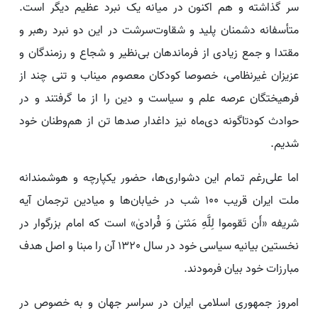
سر گذاشته و هم اکنون در میانه یک نبرد عظیم دیگر است.
متأسفانه دشمنان پلید و شقاوت‌سرشت در این دو نبرد رهبر و
مقتدا و جمع زیادی از فرماندهان بی‌نظیر و شجاع و رزمندگان و
عزیزان غیرنظامی، خصوصا کودکان معصوم میناب و تنی چند از
فرهیختگان عرصه علم و سیاست و دین را از ما گرفتند و در
حوادث کودتاگونه دی‌ماه نیز داغدار صد‌ها تن از هم‌وطنان خود
شدیم.
اما علی‌رغم تمام این دشواری‌ها، حضور یکپارچه و هوشمندانه
ملت ایران قریب 100 شب در خیابان‌ها و میادین ترجمان آیه
شریفه «أَن تَقوموا لِلَّهِ مَثنىٰ وَ فُرادىٰ» است که امام بزرگوار در
نخستین بیانیه سیاسی خود در سال 1320 آن را مبنا و اصل هدف
مبارزات خود بیان فرمودند.
امروز جمهوری اسلامی ایران در سراسر جهان و به خصوص در