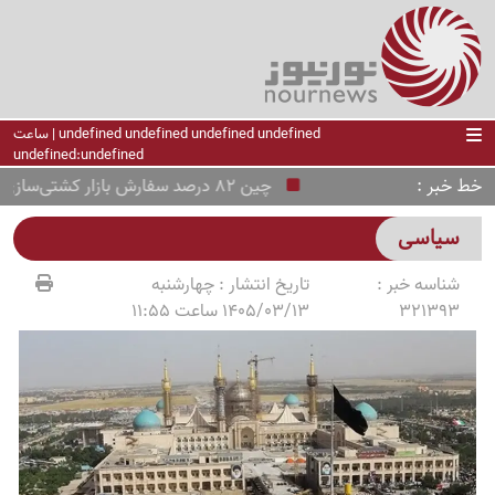
undefined undefined undefined undefined | ساعت
undefined:undefined
خط خبر
چین 82 درصد سفارش بازار کشتی‌سازی جهان را گرفت
سیاسی
شناسه خبر :
تاریخ انتشار :
چهارشنبه
321393
1405/03/13 ساعت 11:55