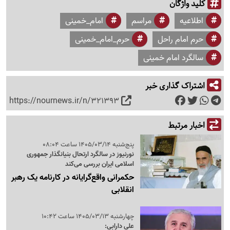
کلید واژگان
اطلاعیه
مراسم
امام_خمینی
حرم امام راحل
حرم_امام_خمینی
سالگرد امام خمینی
اشتراک گذاری خبر
https://nournews.ir/n/321393
اخبار مرتبط
پنج‌شنبه 1405/03/14 ساعت 08:04
نورنیوز در سالگرد ارتحال بنیانگذار جمهوری
اسلامی ایران بررسی می‌کند
حکمرانی واقع‌گرایانه در کارنامه یک رهبر
انقلابی
چهارشنبه 1405/03/13 ساعت 10:42
علی دارابی: