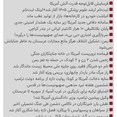
فرسایش قابل‌توجه قدرت آتش آمریکا
ثبت‌نام ارشد علوم پزشکی 1405 آغاز شد+لینک ثبت‌نام
انباشت خودرو در کارخانه‌ها؛ بازار از تولید عقب ماند
سامانه دفاعی جدید آمریکا زیر سایه یک هشدار امنیتی جدی
پایان بلاتکلیفی 10 هزار کانتینر ایرانی در بندر کراچی
سربازگیری اجباری «بی بی»، صدای صهیونیست‌ها را درآورد!
یمن: تشکیل ائتلاف هرگز مانع مجازات عربستان به خاطر جنایاتش
نمی‌شود
فرمانده تروریست آمریکا در خانه جنایتکاران جنگی
زخمی شدن 2 زن و 2 کودک در حمله به تعز یمن
نام دو خبرنگار فقید روی جایزه ملی محیط زیست ماندگار شد
راز مرگ مادر باردار چابهاری؛ بررسی ویژه آغاز شد
سایه دخالت آمریکا بر کوبا؛ روایت تازه از برنامه دولت ترامپ
ششمین هفته نبرد مذهبی صهیونیست‌ها در قدس
اشتیاق ترکیه برای بازیگری در غرب آسیا؛ از سوریه تا عربستان
وکیل پیشین ترامپ، وزیر دادگستری آمریکا شد!
نقش بارز خبرنگاران در ناکامی دشمن طی جنگ تحمیلی اخیر
از سپاهان و پرسپولیس تا پیکان؛ فصل تازه رضا شکاری آغاز شد
مسمومیت مرگبار با مشروبات الکلی در نیشابور