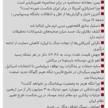
یمن: معادله «محاصره در برابر محاصره» تغییرناپذیر است
چرا استراتژی آمریکا در برابر ایران شکست خورده است؟
آخرین اخبار و گزارش‌ها از نقل و انتقالات باشگاه پرسپولیس ؛
جمعه 16 مرداد
دستیار سابق قلعه‌نویی مربی تیم ملی ایتالیا شد
کشف بقایای یک جسد میان صخره‌های شمیرانات؛ تحقیقات
ادامه دارد
نگرانی آمریکایی‌ها از تبعات جنگ با ایران؛ کاهش حمایت از ادامه
درگیری
جهش قیمت نفت؛ برنت به 83.48 دلار در هر بشکه رسید
لغو بازی دوستانه بارسلونا در مراکش
سایه حملات بر مذاکرات رم؛ توقف دیپلماسی تا انتخابات اسرائیل
هلیوم سرگردان در خلیج فارس؛ تنگه هرمز گلوگاه جدید صنعت
نیمه‌رسانا شد
چرا تنگه هرمز به وضعیت پیشاجنگ بر نخواهد گشت؟
رکوردشکنی در مهران؛ عبور نزدیک به 3 میلیون زائر از مرز اربعین
جزئیات برکناری دو مقام ارشد موساد در پی شکست طرح تغییر
نظام ایران
جماعتی زسنگ تفرقه روزگار بی خبرند