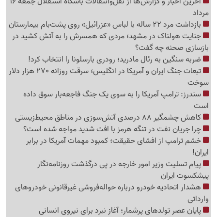
آخرین اخبار و گزارش‌ها از نقل‌وانتقالات باشگاه استقلال جمعه 16
مرداد
بازداشت مرد 22 ساله با لباس «عزرائیل» روی پشت‌بام بیمارستان
جنایت هولناک در مشهد؛ مردی که همسرش را به آتش کشید در
بازسازی صحنه چه گفت؟
ضربه سنگین به رئال مادرید؛ رودری بارسلونا را انتخاب کرد!
تبعات جنگ ایران و آمریکا در انگلیس؛ سرقت روزانه 270 هزار دلار
سوخت
سندرز: ترامپ آمریکا را به سوی یک جنگ فاجعه‌بار سوق داده
است
کاهش چشمگیر 88 درصدی آتش‌سوزی در مناطق محیط‌زیستی
چرا جریان نفت در تنگه هرمز با افت شدید مواجه شده است؟
خشم ترامپ از افشای حقیقت؛ کمبود مهمات آمریکا در برابر
ایران!
پیام تسلیت وزیر امور خارجه در پی درگذشت روزنامه‌نگار
پیشکسوت ایران
هشدار اتحادیه خودرو درباره حواله‌فروشی غیرقانونی خودروهای
وارداتی
پایان عصر تولدهای پرشمار؛ آغاز نبرد برای نیروی انسانی