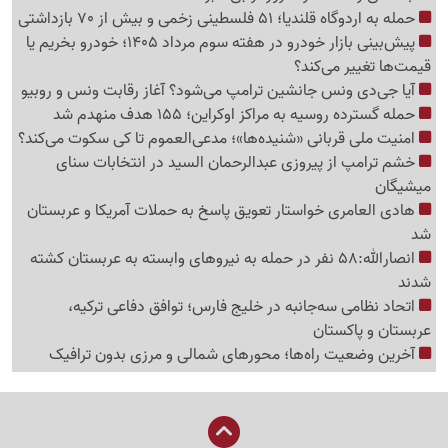
حمله به اردوگاه قلندیا؛ 51 فلسطینی زخمی و بیش از 70 بازداشتی
پیش‌بینی بازار خودرو در هفته سوم مرداد 1405؛ خودرو بخریم یا
قیمت‌ها تغییر می‌کند؟
آیا جی‌دی ونس جانشین ترامپ می‌شود؟ آغاز رقابت ونس و روبیو
حمله گسترده روسیه به مراکز اوکراین؛ 155 هدف منهدم شد
امنیت ملی قربانی «شنیده‌ها»؛ مدعی‌العموم تا کی سکوت می‌کند؟
خشم ترامپ از پیروزی عبدالرحمان السید در انتخابات سنای
میشیگان
هادی العامری خواستار تعویق پاسخ به حملات آمریکا و عربستان
شد
انصارالله:58 نفر در حمله به نیروهای وابسته به عربستان کشته
شدند
اتحاد نظامی سه‌جانبه در خلیج فارس؛ توافق دفاعی ترکیه،
عربستان و پاکستان
آخرین وضعیت راه‌ها؛ محورهای شمالی و مرزی بدون ترافیک