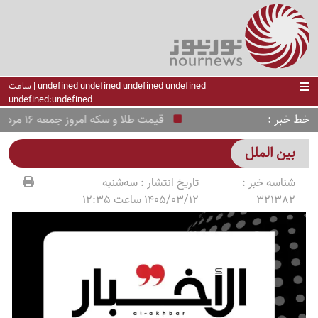
undefined undefined undefined undefined | ساعت
undefined:undefined
خط خبر
قیمت طلا و سکه امروز جمعه 16 مرداد 1405 / بازار غافلگیر شد/جدول قیمت ها
بین الملل
شناسه خبر :
تاریخ انتشار :
سه‌شنبه
321382
1405/03/12 ساعت 12:35