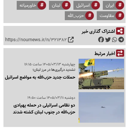
ایران
اسرائیل
لبنان
خاورمیانه
مقاومت
حزب_الله
اشتراک گذاری خبر
https://nournews.ir/n/321382
اخبار مرتبط
چهارشنبه 1405/03/13 ساعت 16:15
تشدید درگیری‌ها در مرز لبنان؛
حملات جدید حزب‌الله به مواضع اسرائیل
دوشنبه 1405/03/11 ساعت 19:50
دو نظامی اسرائیلی در حمله پهپادی
حزب‌الله در جنوب لبنان کشته شدند