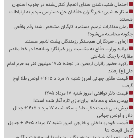
احتمال شنیده‌شدن صدای انفجار کنترل‌شده در جنوب اصفهان
ستار هاشمی: خبرنگاران حافظان حق دسترسی مردم به ارتباطات
هستند
زمان مذاکرات ترمیم دستمزد کارگران مشخص شد؛ رقم واقعی
چگونه محاسبه می‌شود؟
اژه‌ای : خبرنگاران هم‌سنگر رزمندگان پشت لانچر هستند
بیانیه وزارت دفاع به مناسبت روز خبرنگار؛ رسانه‌ها در خط مقدم
مقابله با جنگ شناختی
رکورد حضور زائران اربعین در نجف؛ 17.5 میلیون نفر به حرم امام
علی(ع) رفتند
قیمت طلای جهانی امروز شنبه 17 مرداد 1405+ اونس طلا اوج
گرفت
قیمت دلار توافقی امروز شنبه 17 مرداد 1405
پیمان مکه و معادله ایران؛بازی تازه آغاز شده است!
پیش ‌بینی قیمت دلار، طلا و سکه شنبه 17 مرداد 1405+ جدال
دلار و اونس جهانی
قیمت خودرو داخلی و خارجی امروز شنبه 17 مرداد 1405 + جدول
کامل قیمت ها
نوراینفو | 17 مرداد؛ روز خبرنگار، روز پاسداران حقیقت و آگاهی