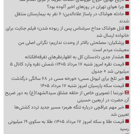
چرا هوای تهران در روزهای اخیر آلوده بود؟
حادثه هولناک در پاساژ علاءالدین؛ 6 نفر به بیمارستان منتقل
شدند
قتل هولناک مداح سرشناس پس از ربوده شدن؛ فیلم جنایت برای
خانواده ارسال شد
پزشکیان: مصلحتی بالاتر از وحدت نداریم؛ نگرانی اصلی من
معیشت مردم است
هشدار جدی دادستان کل به اظهارنظرهای تفرقه‌افکنانه
قیمت نقره امروز شنبه 17 مرداد 1405؛ شمش نقره وارد کانال 5
میلیونی شد + جدول
خبر تلخ برای لیونل مسی؛ خورخه مسی در 68 سالگی درگذشت
قیمت سکه پارسیان امروز شنبه 17 مرداد 1405
نورنما | تصویری خاص از حلقه عشاق سیدالشهدا(ع) به دور ضریح
آن حضرت در اربعین حسینی
خبر مهم عراقچی درباره تنگه هرمز؛ مسیر جدید تردد کشتی‌ها
تعیین شد
قیمت طلا و سکه امروز 17 مرداد 1405؛ طلا به سکوی 19 میلیونی
رسید