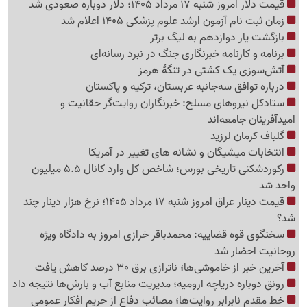
قیمت دلار امروز شنبه 17 مرداد 1405؛ دلار دوباره صعودی شد
زمان ثبت نام آزمون ارشد علوم پزشکی 1405 اعلام شد
بازگشت یار دوازدهم به لیگ برتر
برنامه و کارنامه خبرنگاری جنگ در نبرد رسانه‌ای
آتش‌سوزی یک کشتی در تنگهٔ هرمز
درباره توافق سه‌جانبه عربستان، ترکیه و پاکستان
ستادکل نیروهای مسلح: خبرنگاران روایت‌گر حقانیت و
امیدآفرینان جامعه‌اند
گلباف کرمان لرزید
انتخابات میشیگان و نشانه های تغییر در آمریکا
رکوردشکنی تاریخی بورس؛ شاخص کل وارد کانال 5.5 میلیون
واحد شد
قیمت دینار عراق امروز شنبه 17 مرداد 1405؛ نرخ هزار دینار چند
شد؟
سخنگوی قوه قضاییه: محمدباقر خرازی امروز به دادگاه ویژه
روحانیت احضار شد
آخرین خبر از خاموشی‌ها؛ ناترازی برق 30 درصد کاهش یافت
رونق دوباره دریاچه ارومیه؛ مدیریت منابع آب و بارش‌ها نتیجه داد
خط مقدم نابرابر روایت‌ها؛ مصائب دفاع از حریم افکار عمومی