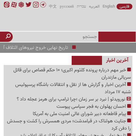
فارسی
English
العربیه
עברית
русский
中文
تاریخ نهایی خروج نیروهای ائتلاف آمریکا از عرا
آخرین اخبار
خبر مهم درباره پرونده کلثوم اکبری؛ 10 حکم قصاص برای قاتل
سریالی مازندران
آخرین اخبار و گزارش ها از نقل و انتقالات باشگاه پرسپولیس
شنبه 17 مرداد
نورویدئو | نبرد بر سر زمان ؛چرا ترامپ برای هرمز عجله داد ؟
احسان پهلوان به فجر سپاسی پیوست
پیام قاطعانه دبیر شورای عالی امنیت ملی به آمریکا
جنایت هولناک در قیامدشت؛ مردی همسرش را کشت و جسدش
را دفن کرد
تاریخ نهایی خروج نیروهای ائتلاف آمریکا از عراق اعلام شد