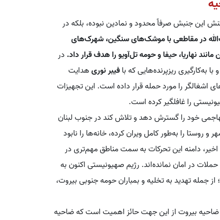
یه
کنش این جنبش صرفاً محدود و نمادین نبوده، بلکه در
الله در مقاطعی با موشک‌های سنگین، شهرک‌های
ن
مانند نهاریا، حیفا و حومه تل‌آویو را هدف قرار داد.
در
ا به‌کارگیری ریزپرنده‌هایی که با
فیبر نوری
هدایت
ای اشغالگر را مورد حمله قرار داده است. این تجهیزات
ونیستی را غافلگیر کرده است.
هاجمی خود را گسترش دهد و تلاش کند در جنوب لبنان
ه‌ای حائل به وجود آورد. در این چارچوب، حدود ۸۰ شهر و روستا را به‌طور کامل ویران کرده، خانه‌ها را نابود
 اخیر، دامنه این تحرکات به سمت مناطق مهم‌تری در
 حملات در امان نمانده‌اند. رژیم صهیونیستی اکنون به
از جمله تهدید به تخلیه و بمباران حومه جنوبی بیروت،
یر ضاحیه بیروت از این جهت حائز اهمیت است که ضاحیه