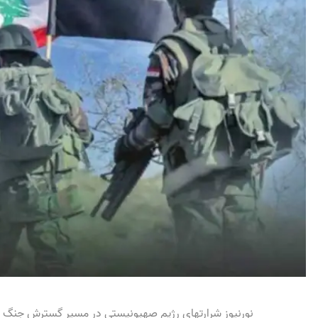
نورنیوز شرارتهای رژیم صهیونیستی در مسیر گسترش جنگ را