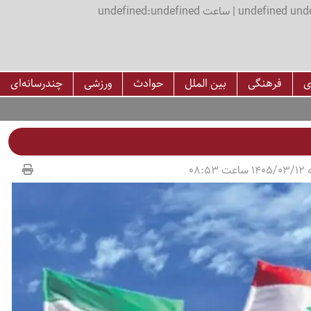
اعت undefined:undefined
ی
فرهنگی
بین الملل
حوادث
ورزشی
چندرسانه‌ای
08:53