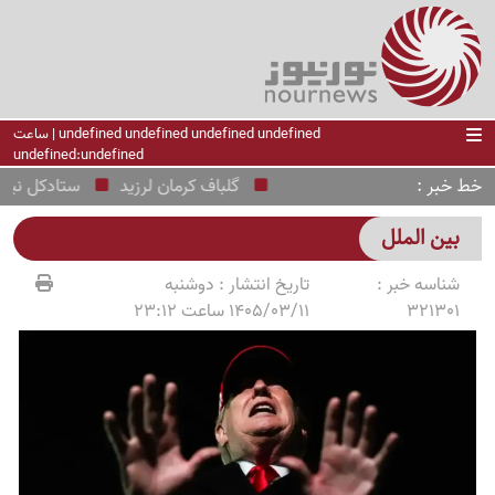
undefined undefined undefined undefined | ساعت
undefined:undefined
خط خبر
گلباف کرمان لرزید
ستادکل نیروهای 
بین الملل
شناسه خبر :
تاریخ انتشار :
دوشنبه
321301
1405/03/11 ساعت 23:12