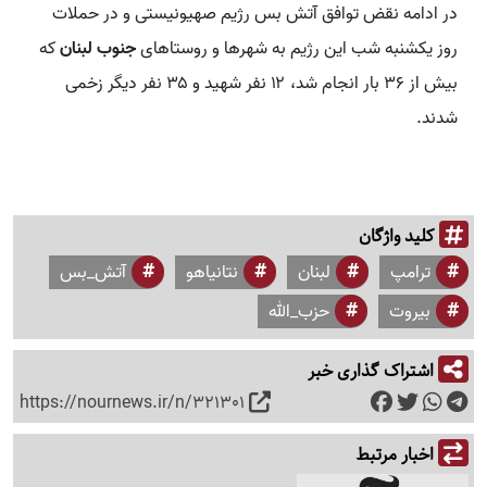
در ادامه نقض توافق آتش بس رژیم صهیونیستی و در حملات
روز یکشنبه شب این رژیم به شهرها و روستاهای
جنوب لبنان
که
بیش از ۳۶ بار انجام شد، ۱۲ نفر شهید و ۳۵ نفر دیگر زخمی
شدند.
کلید واژگان
ترامپ
لبنان
نتانیاهو
آتش_بس
بیروت
حزب_الله
اشتراک گذاری خبر
https://nournews.ir/n/321301
اخبار مرتبط