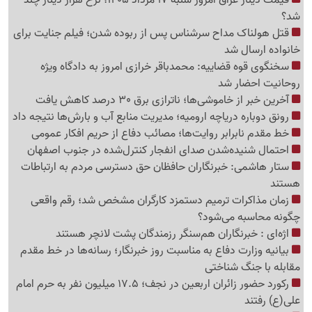
شد؟
قتل هولناک مداح سرشناس پس از ربوده شدن؛ فیلم جنایت برای
خانواده ارسال شد
سخنگوی قوه قضاییه: محمدباقر خرازی امروز به دادگاه ویژه
روحانیت احضار شد
آخرین خبر از خاموشی‌ها؛ ناترازی برق 30 درصد کاهش یافت
رونق دوباره دریاچه ارومیه؛ مدیریت منابع آب و بارش‌ها نتیجه داد
خط مقدم نابرابر روایت‌ها؛ مصائب دفاع از حریم افکار عمومی
احتمال شنیده‌شدن صدای انفجار کنترل‌شده در جنوب اصفهان
ستار هاشمی: خبرنگاران حافظان حق دسترسی مردم به ارتباطات
هستند
زمان مذاکرات ترمیم دستمزد کارگران مشخص شد؛ رقم واقعی
چگونه محاسبه می‌شود؟
اژه‌ای : خبرنگاران هم‌سنگر رزمندگان پشت لانچر هستند
بیانیه وزارت دفاع به مناسبت روز خبرنگار؛ رسانه‌ها در خط مقدم
مقابله با جنگ شناختی
رکورد حضور زائران اربعین در نجف؛ 17.5 میلیون نفر به حرم امام
علی(ع) رفتند