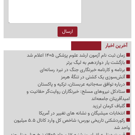
آخرین اخبار
زمان ثبت نام آزمون ارشد علوم پزشکی 1405 اعلام شد
بازگشت یار دوازدهم به لیگ برتر
برنامه و کارنامه خبرنگاری جنگ در نبرد رسانه‌ای
آتش‌سوزی یک کشتی در تنگهٔ هرمز
درباره توافق سه‌جانبه عربستان، ترکیه و پاکستان
ستادکل نیروهای مسلح: خبرنگاران روایت‌گر حقانیت و
امیدآفرینان جامعه‌اند
گلباف کرمان لرزید
انتخابات میشیگان و نشانه های تغییر در آمریکا
رکوردشکنی تاریخی بورس؛ شاخص کل وارد کانال 5.5 میلیون
واحد شد
قیمت دینار عراق امروز شنبه 17 مرداد 1405؛ نرخ هزار دینار چند