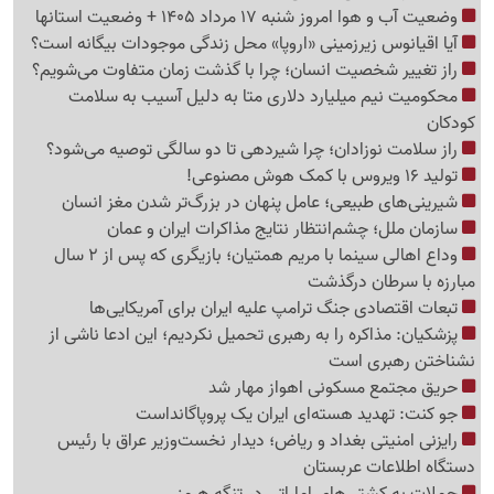
وضعیت آب و هوا امروز شنبه 17 مرداد 1405 + وضعیت استانها
آیا اقیانوس زیرزمینی «اروپا» محل زندگی موجودات بیگانه است؟
راز تغییر شخصیت انسان؛ چرا با گذشت زمان متفاوت می‌شویم؟
محکومیت نیم میلیارد دلاری متا به دلیل آسیب به سلامت
کودکان
راز سلامت نوزادان؛ چرا شیردهی تا دو سالگی توصیه می‌شود؟
تولید 16 ویروس با کمک هوش مصنوعی!
شیرینی‌های طبیعی؛ عامل پنهان در بزرگ‌تر شدن مغز انسان
سازمان ملل؛ چشم‌انتظار نتایج مذاکرات ایران و عمان
وداع اهالی سینما با مریم همتیان؛ بازیگری که پس از 2 سال
مبارزه با سرطان درگذشت
تبعات اقتصادی جنگ ترامپ علیه ایران برای آمریکایی‌ها
پزشکیان: مذاکره را به رهبری تحمیل نکردیم؛ این ادعا ناشی از
نشناختن رهبری است
حریق مجتمع مسکونی اهواز مهار شد
جو کنت: تهدید هسته‌ای ایران یک پروپاگانداست
رایزنی امنیتی بغداد و ریاض؛ دیدار نخست‌وزیر عراق با رئیس
دستگاه اطلاعات عربستان
حملات به کشتی‌های اماراتی در تنگه هرمز