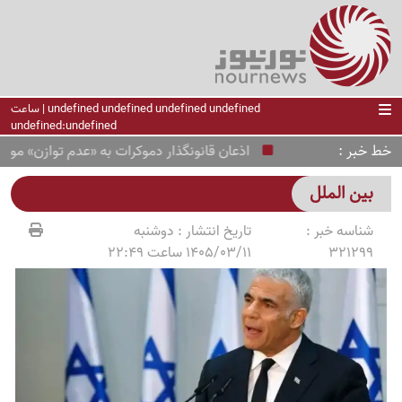
undefined undefined undefined undefined | ساعت
undefined:undefined
خط خبر
اذعان قانونگذار دموکرات به «عدم توازن» موشکی آمر
بین الملل
شناسه خبر :
تاریخ انتشار :
دوشنبه
321299
1405/03/11 ساعت 22:49