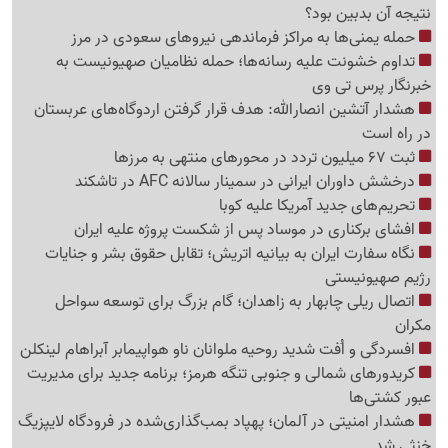
نتیجه آن بدبین بود؟
حمله یمنی‌ها به مراکز فرماندهی نیروهای سعودی در مرز
تداوم خشونت علیه رسانه‌ها؛ حمله نظامیان صهیونیست به
خبرنگار پرس تی وی
هشدار آتشین انصارالله: هدف قرار گرفتن اردوگاه‌های عربستان
در راه است
ثبت 67 میلیون تردد در محورهای منتهی به مرزها
درخشش داوران ایرانی در سمینار سالانه AFC در تاشکند
تحریم‌های جدید آمریکا علیه کوبا
افشای برکناری در موساد پس از شکست پروژه علیه ایران
نگاه سفارت ایران به بیانیه اتریش؛ تقابل حقوق بشر و جنایات
رژیم صهیونیستی
اتصال ریلی چابهار به زاهدان؛ گام بزرگ برای توسعه سواحل
مکران
افسردگی و اُفت شدید روحیه ملوانان ناو هواپیمابر آبراهام لینکلن
کریدورهای شمالی و جنوبی تنگه هرمز؛ برنامه جدید برای مدیریت
عبور کشتی‌ها
هشدار امنیتی در آلمان؛ پهپاد بمب‌گذاری‌شده در فرودگاه لایپزیگ
خنثی شد