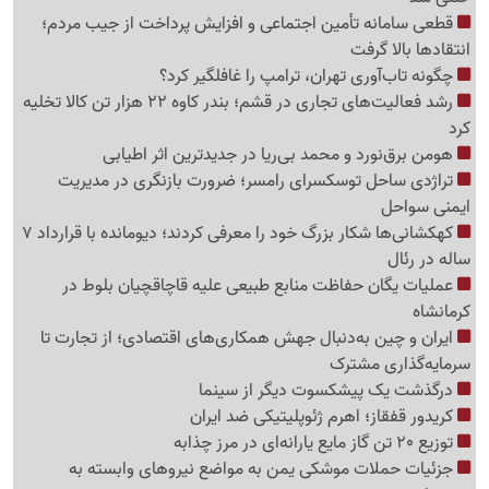
قطعی سامانه تأمین اجتماعی و افزایش پرداخت از جیب مردم؛
انتقادها بالا گرفت
چگونه تاب‌آوری تهران، ترامپ را غافلگیر کرد؟
رشد فعالیت‌های تجاری در قشم؛ بندر کاوه 22 هزار تن کالا تخلیه
کرد
هومن برق‌نورد و محمد بی‌ریا در جدیدترین اثر اطیابی
تراژدی ساحل توسکسرای رامسر؛ ضرورت بازنگری در مدیریت
ایمنی سواحل
کهکشانی‌ها شکار بزرگ خود را معرفی کردند؛ دیومانده با قرارداد 7
ساله در رئال
عملیات یگان حفاظت منابع طبیعی علیه قاچاقچیان بلوط در
کرمانشاه
ایران و چین به‌دنبال جهش همکاری‌های اقتصادی؛ از تجارت تا
سرمایه‌گذاری مشترک
درگذشت یک پیشکسوت دیگر از سینما
کریدور قفقاز؛ اهرم ژئوپلیتیکی ضد ایران
توزیع 20 تن گاز مایع یارانه‌ای در مرز چذابه
جزئیات حملات موشکی یمن به مواضع نیروهای وابسته به