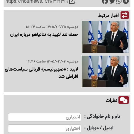
https://nournews.ir/n/321299
اخبار مرتبط
دوشنبه 1405/03/25 ساعت 18:24
حمله تند لاپید به نتانیاهو درباره ایران
دوشنبه 1405/03/04 ساعت 14:46
لاپید : «صهیونیسم» قربانی سیاست‌های
افراطی شد
نظرات
نام و نام خانوادگی
ایمیل / موبایل