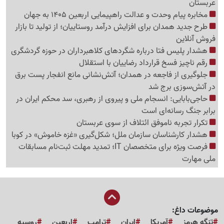
عربستان
مخابره پیام وحدت و عدالت راهپیمایی اربعین 1405 به جهان
طرح جدید همدان برای افزایش درآمد روستاییان؛ از تولید تا بازار
فروش آنلاین
هشدار پلیس فتا درباره شگردهای کلاهبرداران در حوزه گردشگری
رقم ناچیز فسخ قرارداد رضاییان با استقلال
جلوگیری از فاجعه در همدان؛ آتش‌نشانی مانع انفجار پست برق
در آتش‌سوزی برج شد
حاجی‌بابایی: انسجام ملی و پیروی از رهبری، سد محکم ایران در
برابر جنگ رسانه‌ای است
تکرار تجربه ناموفق ائتلاف از سوی عربستان
هشدار کارشناسان سازمان ملل؛ شکل‌گیری «غزه‌ خاموش» در کوبا
فرصت ویژه برای متخصصان IT؛ تمدید مهلت ثبت‌نام مسابقات
ملی مهارت
موضوعات داغ:
تنگه هرمز
آمریکا
ایران
ترامپ
اربعین
روسیه