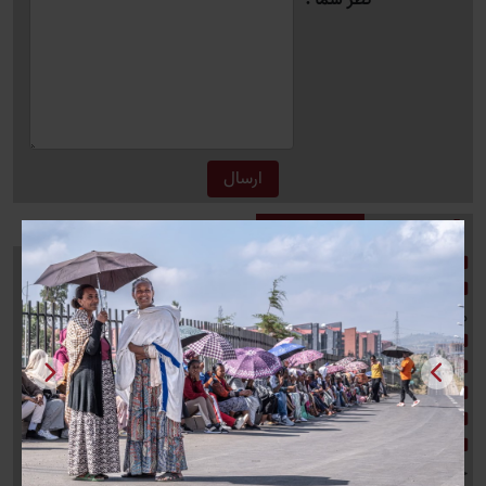
آخرین اخبار
راز تحول دریایی چین؛ وقتی ربات‌ها جای غواصان را می‌گیرند
راز حفظ جوانی فقط مکمل نیست؛ این عادت‌ها از کلاژن بدن
محافظت می‌کنند
فاجعه کیهانی، سرنوشت نپتون را تغییر داد
بیماری‌هایی که از باز کردن دهان هویدا می‌شوند
برنج چینی در فضا جوانه زد
ویتامینی که کمبود آن خطر ابتلا به زوال عقل را افزایش می‌دهد
نخست وزیر سابق رژیم صهیونیستی بار دیگر قطر را دشمنی
خطرناک توصیف کرد