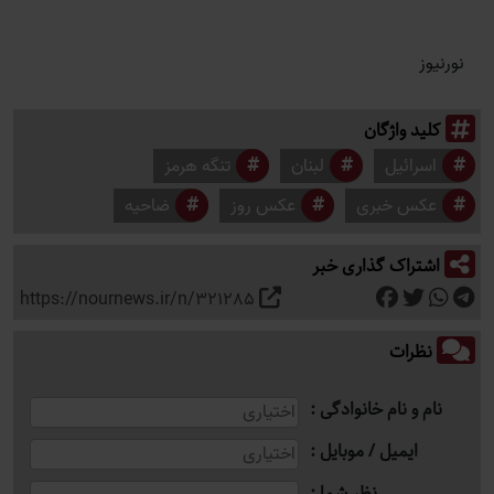
نورنیوز
کلید واژگان
اسرائیل
لبنان
تنگه هرمز
عکس خبری
عکس روز
ضاحیه
اشتراک گذاری خبر
https://nournews.ir/n/321285
نظرات
نام و نام خانوادگی
ایمیل / موبایل
نظر شما