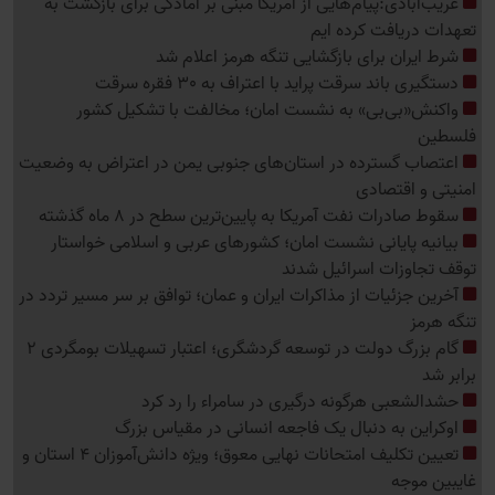
غریب‌آبادی:پیام‌هایی از آمریکا مبنی بر آمادگی برای بازگشت به
تعهدات دریافت کرده ایم
شرط ایران برای بازگشایی تنگه هرمز اعلام شد
دستگیری باند سرقت پراید با اعتراف به 30 فقره سرقت
واکنش«بی‌بی» به نشست امان؛ مخالفت با تشکیل کشور
فلسطین
اعتصاب گسترده در استان‌های جنوبی یمن در اعتراض به وضعیت
امنیتی و اقتصادی
سقوط صادرات نفت آمریکا به پایین‌ترین سطح در 8 ماه گذشته
بیانیه پایانی نشست امان؛ کشورهای عربی و اسلامی خواستار
توقف تجاوزات اسرائیل شدند
آخرین جزئیات از مذاکرات ایران و عمان؛ توافق بر سر مسیر تردد در
تنگه هرمز
گام بزرگ دولت در توسعه گردشگری؛ اعتبار تسهیلات بومگردی 2
برابر شد
حشدالشعبی هرگونه درگیری در سامراء را رد کرد
اوکراین به دنبال یک فاجعه انسانی در مقیاس بزرگ
تعیین تکلیف امتحانات نهایی معوق؛ ویژه دانش‌آموزان 4 استان و
غایبین موجه