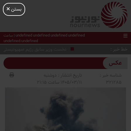
بستن
undefined undefined undefined undefined | ساعت
undefined:undefined
خط خبر
نخست وزیر سابق رژیم صهیونیستی بار دی
عکس
شناسه خبر :
تاریخ انتشار :
دوشنبه
321285
1405/03/11 ساعت 21:15