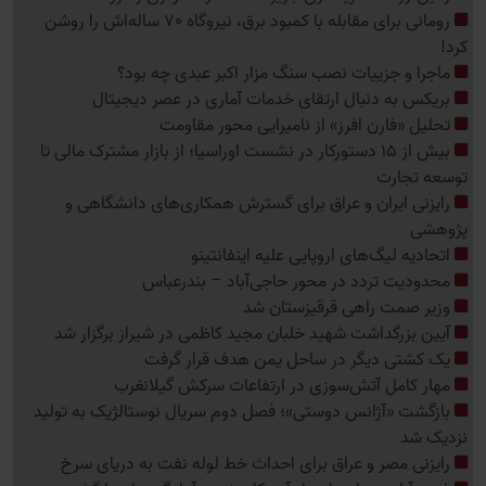
رومانی برای مقابله با کمبود برق، نیروگاه 70 ساله‌اش را روشن
کرد!
ماجرا و جزییات نصب سنگ مزار اکبر عبدی چه بود؟
بریکس به دنبال ارتقای خدمات آماری در عصر دیجیتال
تحلیل «فارن افرز» از نامیرایی محور مقاومت
بیش از 15 دستورکار در نشست اوراسیا؛ از بازار مشترک مالی تا
توسعه تجارت
رایزنی ایران و عراق برای گسترش همکاری‌های دانشگاهی و
پژوهشی
اتحادیه لیگ‌های اروپایی علیه اینفانتینو
محدودیت تردد در محور حاجی‌آباد – بندرعباس
وزیر صمت راهی قرقیزستان شد
آیین بزرگداشت شهید خلبان مجید کاظمی در شیراز برگزار شد
یک کشتی دیگر در ساحل یمن هدف قرار گرفت
مهار کامل آتش‌سوزی در ارتفاعات سرکش گیلانغرب
بازگشت «آژانس دوستی»؛ فصل دوم سریال نوستالژیک به تولید
نزدیک شد
رایزنی مصر و عراق برای احداث خط لوله نفت به دریای سرخ