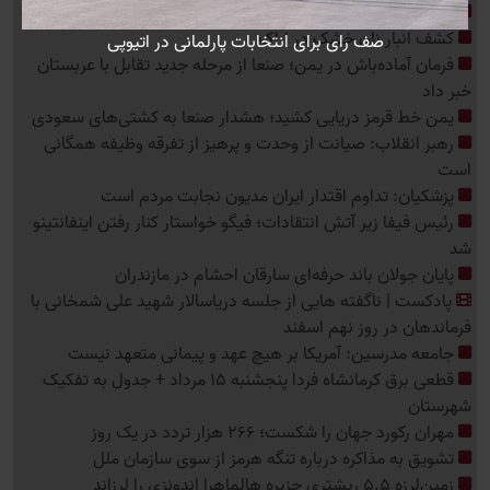
دستگیری عامل انتشار تصاویر پرتاب موشک‌های ایرانی
کشف انبار نان خشک در اراک
صف رای برای انتخابات پارلمانی در اتیوپی
نمای
فرمان آماده‌باش در یمن؛ صنعا از مرحله جدید تقابل با عربستان
خبر داد
یمن خط قرمز دریایی کشید؛ هشدار صنعا به کشتی‌های سعودی
رهبر انقلاب: صیانت از وحدت و پرهیز از تفرقه وظیفه همگانی
است
پزشکیان: تداوم اقتدار ایران مدیون نجابت مردم است
رئیس فیفا زیر آتش انتقادات؛ فیگو خواستار کنار رفتن اینفانتینو
شد
پایان جولان باند حرفه‌ای سارقان احشام در مازندران
پادکست | ناگفته هایی از جلسه دریاسالار شهید علی شمخانی با
فرماندهان در روز نهم اسفند
جامعه مدرسین: آمریکا بر هیچ عهد و پیمانی متعهد نیست
قطعی برق کرمانشاه فردا پنجشنبه 15 مرداد + جدول به تفکیک
شهرستان
مهران رکورد جهان را شکست؛ 266 هزار تردد در یک روز
تشویق به مذاکره درباره تنگه هرمز از سوی سازمان ملل
زمین‌لرزه 5.5 ریشتری جزیره هالماهرا اندونزی را لرزاند