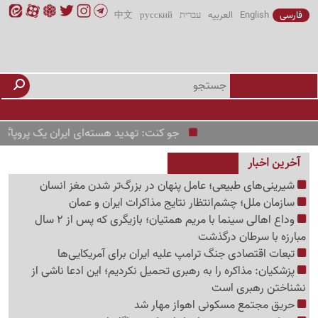
فارسی
English
العربیه
עברית
русский
中文
جو کنت: تهدید هسته‌ای ایران یک پروپاگانداست
آخرین اخبار
شیرینی‌های طبیعی؛ عامل پنهان در بزرگ‌تر شدن مغز انسان
سازمان ملل؛ چشم‌انتظار نتایج مذاکرات ایران و عمان
وداع اهالی سینما با مریم همتیان؛ بازیگری که پس از 2 سال
مبارزه با سرطان درگذشت
تبعات اقتصادی جنگ ترامپ علیه ایران برای آمریکایی‌ها
پزشکیان: مذاکره را به رهبری تحمیل نکردیم؛ این ادعا ناشی از
نشناختن رهبری است
حریق مجتمع مسکونی اهواز مهار شد