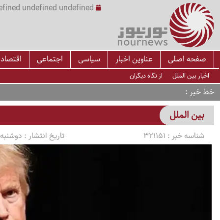
undefined undefined undefined undefined | س
صفحه اصلی
عناوین اخبار
سیاسی
اجتماعی
اقتصاد
اخبار بین الملل
از نگاه دیگران
خط خبر
بین الملل
شناسه خبر :
321151
تاریخ انتشار :
دوشنبه 1405/03/11 ساعت :12