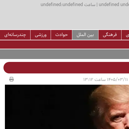
اعت undefined:undefined
ی
فرهنگی
بین الملل
حوادث
ورزشی
چندرسانه‌ای
13