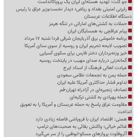
جو کنت: تهدید هسته‌ای ایران یک پروپاگانداست
رایزنی امنیتی بغداد و ریاض؛ دیدار نخست‌وزیر عراق با رئیس
دستگاه اطلاعات عربستان
حملات به کشتی‌های اماراتی در تنگه هرمز
پیام عراقچی به همسایگان ایران
برنامه خاموشی برق آذربایجان شرقی فردا شنبه 17 مرداد
تصویب لایحه تحریم ایران و روسیه از سوی سنای آمریکا
خیز وزنه‌برداران دختر فارس برای سکوی آسیایی
گمانه‌زنی درباره صدای مهیب در پایتخت روسیه
عیادت اهالی فرهنگ از استاد ایرج
حمله یمن به تجمعات نظامی سعودی
تداوم فشار حداکثری آمریکا علیه ایران
تصادف زنجیره‌ای در آزادراه تهران-قم
حمله پهپادی به کشتی ترکیه‌ای
مقاومت عراق پاسخ به حمله عربستان و آمریکا را به تعویق
انداخت
همتی: اقتصاد ایران با فروپاشی فاصله زیادی دارد
غنائم خیالی؛ واکنش بقائی به صحبت‌های ترامپ
آئروفلوت پروازهای مسکو-ابوظبی را از سر می‌گیرد