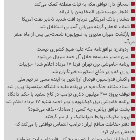
اسحاق دار: توافق مکه به ثبات منطقه کمک می‌کند
انفجار مهیب شهر المخا یمن را لرزاند
هشدار بانک آمریکایی درباره افت شدید ذخایر نفت آمریکا
شباب الاهلی گزینه میزبانی آسیایی استقلال شد
بازگشت مهران مدیری به تلویزیون؛ شصت‌چی پس از ماه صفر
می‌آید
اردوغان: توافق‌نامه مکه علیه هیچ کشوری نیست
رمان «مدیر مدرسه» جلال آل‌احمد سریال می‌شود
برنامه خاموشی برق تهران فردا 17 مرداد اعلام شد+ جزییات
روزی که وزیر دفاع اسکورت خبرنگاران شد
واکنش فدراسیون فوتبال آرژانتین به آینده مسی در تیم ملی
استاد منتقد جنگ غزه در پرونده علیه دانشگاه مینه‌سوتا پیروز شد
توقف پروژه 400 میلیون دلاری ترامپ در کاخ سفید با حکم دادگاه
برنامه خاموشی برق کهکیلویه و بویر احمد شنبه 17 مرداد اعلام شد
پشت توافق ریاض، چه کسی از معادله حذف می‌شود؟
پرو و مکزیک روابط دیپلماتیک را از سر گرفتند
دفتر حفاظت منافع ایران: ترامپ التماس توافقی را می‌کند که
خودش ویران کرد
المشاط: تمام جهان را هم بسیج کنی فایده‌ای برایت نخواهد