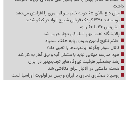
داشت
چای داغ بالای 65 درجه خطر سرطان مری را افزایش می‌دهد
یونیسف: 330 کودک قربانی شیوع ابولا در کنگو شدند
آتش‌بس 30 تا 60 روزه
پالایشگاه نفت مهم اسلواکی دچار حریق شد
اعلام نتایج آزمون ورودی پایه هفتم سمپاد
کانال سوئز چگونه ابرقدرت‌ها را تغییر داد؟
هیچ مدرسه مینابی نباید با مشکل آب و برق آغاز به کار کند
رشد چشمگیر ظرفیت نیروگاه‌های تجدیدپذیر در ایران
هسته داعشی در الانبار عراق متلاشی شد
روسیه: همکاری تجاری با ایران و چین در اولویت اوراسیا است