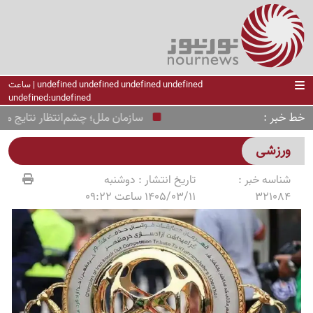
undefined undefined undefined undefined | ساعت
undefined:undefined
خط خبر
سازمان ملل؛ چشم‌انتظار نتایج مذاکر
ورزشی
شناسه خبر :
تاریخ انتشار :
دوشنبه
321084
1405/03/11 ساعت 09:22