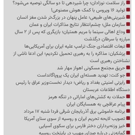
راز سلامت نوزادان؛ چرا شیردهی تا دو سالگی توصیه می‌شود؟
تولید 16 ویروس با کمک هوش مصنوعی!
شیرینی‌های طبیعی؛ عامل پنهان در بزرگ‌تر شدن مغز انسان
سازمان ملل؛ چشم‌انتظار نتایج مذاکرات ایران و عمان
وداع اهالی سینما با مریم همتیان؛ بازیگری که پس از 2 سال
مبارزه با سرطان درگذشت
تبعات اقتصادی جنگ ترامپ علیه ایران برای آمریکایی‌ها
پزشکیان: مذاکره را به رهبری تحمیل نکردیم؛ این ادعا ناشی از
نشناختن رهبری است
حریق مجتمع مسکونی اهواز مهار شد
جو کنت: تهدید هسته‌ای ایران یک پروپاگانداست
رایزنی امنیتی بغداد و ریاض؛ دیدار نخست‌وزیر عراق با رئیس
دستگاه اطلاعات عربستان
حملات به کشتی‌های اماراتی در تنگه هرمز
پیام عراقچی به همسایگان ایران
برنامه خاموشی برق آذربایجان شرقی فردا شنبه 17 مرداد
تصویب لایحه تحریم ایران و روسیه از سوی سنای آمریکا
خیز وزنه‌برداران دختر فارس برای سکوی آسیایی
گمانه‌زنی درباره صدای مهیب در پایتخت روسیه