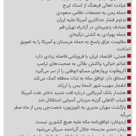
عیادت اهالی فرهنگ از استاد ایرج
حمله یمن به تجمعات نظامی سعودی
تداوم فشار حداکثری آمریکا علیه ایران
تصادف زنجیره‌ای در آزادراه تهران-قم
حمله پهپادی به کشتی ترکیه‌ای
مقاومت عراق پاسخ به حمله عربستان و آمریکا را به تعویق
انداخت
همتی: اقتصاد ایران با فروپاشی فاصله زیادی دارد
غنائم خیالی؛ واکنش بقائی به صحبت‌های ترامپ
آئروفلوت پروازهای مسکو-ابوظبی را از سر می‌گیرد
اسحاق دار: توافق مکه به ثبات منطقه کمک می‌کند
انفجار مهیب شهر المخا یمن را لرزاند
هشدار بانک آمریکایی درباره افت شدید ذخایر نفت آمریکا
شباب الاهلی گزینه میزبانی آسیایی استقلال شد
بازگشت مهران مدیری به تلویزیون؛ شصت‌چی پس از ماه صفر
می‌آید
اردوغان: توافق‌نامه مکه علیه هیچ کشوری نیست
رمان «مدیر مدرسه» جلال آل‌احمد سریال می‌شود