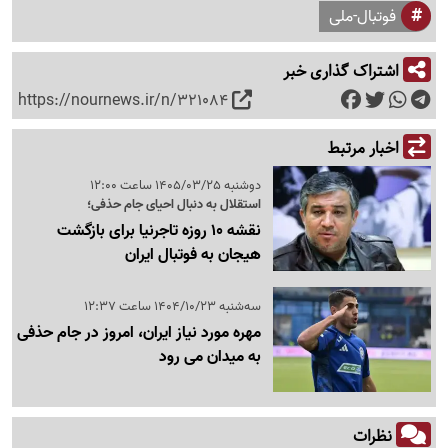
فوتبال-ملی
اشتراک گذاری خبر
https://nournews.ir/n/321084
اخبار مرتبط
دوشنبه 1405/03/25 ساعت 12:00
استقلال به دنبال احیای جام حذفی؛
نقشه 10 روزه تاجرنیا برای بازگشت
هیجان به فوتبال ایران
سه‌شنبه 1404/10/23 ساعت 12:37
مهره مورد نیاز ایران، امروز در جام حذفی
به میدان می رود
نظرات