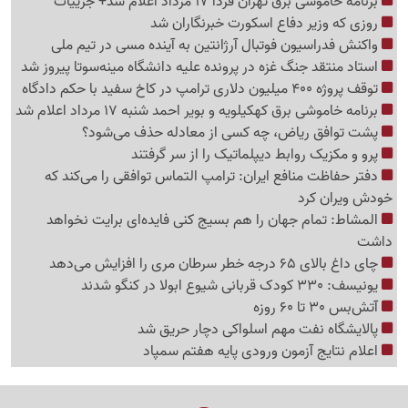
برنامه خاموشی برق تهران فردا 17 مرداد اعلام شد+ جزییات
روزی که وزیر دفاع اسکورت خبرنگاران شد
واکنش فدراسیون فوتبال آرژانتین به آینده مسی در تیم ملی
استاد منتقد جنگ غزه در پرونده علیه دانشگاه مینه‌سوتا پیروز شد
توقف پروژه 400 میلیون دلاری ترامپ در کاخ سفید با حکم دادگاه
برنامه خاموشی برق کهکیلویه و بویر احمد شنبه 17 مرداد اعلام شد
پشت توافق ریاض، چه کسی از معادله حذف می‌شود؟
پرو و مکزیک روابط دیپلماتیک را از سر گرفتند
دفتر حفاظت منافع ایران: ترامپ التماس توافقی را می‌کند که
خودش ویران کرد
المشاط: تمام جهان را هم بسیج کنی فایده‌ای برایت نخواهد
داشت
چای داغ بالای 65 درجه خطر سرطان مری را افزایش می‌دهد
یونیسف: 330 کودک قربانی شیوع ابولا در کنگو شدند
آتش‌بس 30 تا 60 روزه
پالایشگاه نفت مهم اسلواکی دچار حریق شد
اعلام نتایج آزمون ورودی پایه هفتم سمپاد