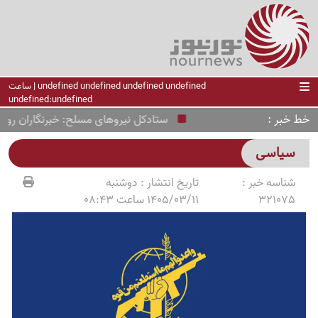
undefined undefined undefined undefined | ساعت
undefined:undefined
خط خبر
ستادکل نیروهای مسلح: خبرنگاران روایت‌گر 
سیاسی
شناسه خبر :
تاریخ انتشار :
دوشنبه
321075
1405/03/11 ساعت 08:43