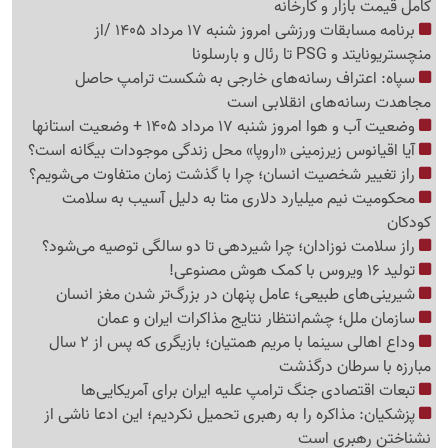
کامل قیمت بازار و کارخانه
برنامه مسابقات ورزشی امروز شنبه 17 مرداد 1405 /از
منچستریونایتد و PSG تا رئال و بارسلونا
سپاه: اعتراف رسانه‌های خارجی به شکست ترامپ حاصل
مجاهدت رسانه‌های انقلابی است
وضعیت آب و هوا امروز شنبه 17 مرداد 1405 + وضعیت استانها
آیا اقیانوس زیرزمینی «اروپا» محل زندگی موجودات بیگانه است؟
راز تغییر شخصیت انسان؛ چرا با گذشت زمان متفاوت می‌شویم؟
محکومیت نیم میلیارد دلاری متا به دلیل آسیب به سلامت
کودکان
راز سلامت نوزادان؛ چرا شیردهی تا دو سالگی توصیه می‌شود؟
تولید 16 ویروس با کمک هوش مصنوعی!
شیرینی‌های طبیعی؛ عامل پنهان در بزرگ‌تر شدن مغز انسان
سازمان ملل؛ چشم‌انتظار نتایج مذاکرات ایران و عمان
وداع اهالی سینما با مریم همتیان؛ بازیگری که پس از 2 سال
مبارزه با سرطان درگذشت
تبعات اقتصادی جنگ ترامپ علیه ایران برای آمریکایی‌ها
پزشکیان: مذاکره را به رهبری تحمیل نکردیم؛ این ادعا ناشی از
نشناختن رهبری است