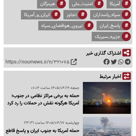
آمریکا
امنیت_ملی
هرمزگان
سپاه_پاسداران
تجاوز
ایران_و_آمریکا
پاسخ_ایران
نیروی_هوافضای_سپاه
جزیره_سیریک
اشتراک گذاری خبر
https://nournews.ir/n/321075
اخبار مرتبط
جمعه 1405/04/19 ساعت 01:04
حمله به برخی مراکز نظامی در جنوب؛
آمریکا هرگونه نقش در حملات را رد کرد
چهارشنبه 1405/04/17 ساعت 23:31
حمله آمریکا به جنوب ایران و پاسخ قاطع