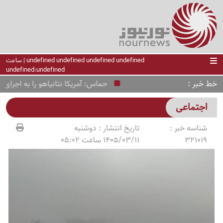
undefined undefined undefined undefined | ساعت
undefined:undefined
خط خبر
حماس: آمریکا نتانیاهو را به اجرای نقشه 
اجتماعی
شناسه خبر :
تاریخ انتشار :
دوشنبه
321019
1405/03/11 ساعت 05:02