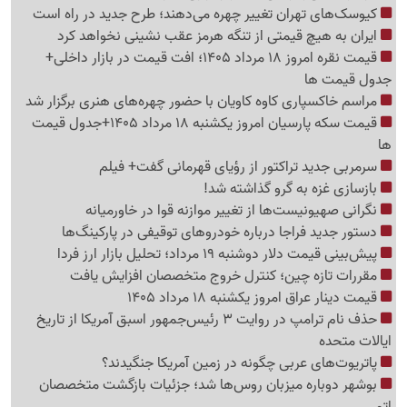
کیوسک‌های تهران تغییر چهره می‌دهند؛ طرح جدید در راه است
ایران به هیچ قیمتی از تنگه هرمز عقب نشینی نخواهد کرد
قیمت نقره امروز 18 مرداد 1405؛ افت قیمت در بازار داخلی+
جدول قیمت ها
مراسم خاکسپاری کاوه کاویان با حضور چهره‌های هنری برگزار شد
قیمت سکه پارسیان امروز یکشنبه 18 مرداد 1405+جدول قیمت
ها
سرمربی جدید تراکتور از رؤیای قهرمانی گفت+ فیلم
بازسازی غزه به گرو گذاشته شد!
نگرانی صهیونیست‌ها از تغییر موازنه قوا در خاورمیانه
دستور جدید فراجا درباره خودروهای توقیفی در پارکینگ‌ها
پیش‌بینی قیمت دلار دوشنبه 19 مرداد؛ تحلیل بازار ارز فردا
مقررات تازه چین؛ کنترل خروج متخصصان افزایش یافت
قیمت دینار عراق امروز یکشنبه 18 مرداد 1405
حذف نام ترامپ در روایت 3 رئیس‌جمهور اسبق آمریکا از تاریخ
ایالات متحده
پاتریوت‌های عربی چگونه در زمین آمریکا جنگیدند؟
بوشهر دوباره میزبان روس‌ها شد؛ جزئیات بازگشت متخصصان
اتمی