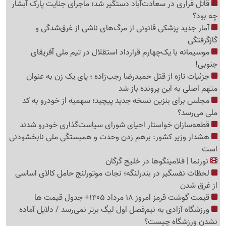
قاتل فراری در سعادت‌آباد دستگیر شد؛ ماجرای جنایت پارک آبشار
چه بود؟
آمار جدید پزشکی قانونی از مرگ‌های ناشی از غرق‌شدگی و
گازگرفتگی
موسیمانه با یک‌چهارم قرارداد استقلال در تیم ملی آفریقای
جنوبی!
جزئیات تازه از قتل حمیدرضا رجب‌زاده ؛ پای یک زن به عنوان
متهم اصلی به این پرونده باز شد
مجلس برای بنزین نسخه جدید پیچید؛ سهمیه از خودرو به کد
ملی می‌رسد؟
قطعه‌سازان خواستار احیای شورای سیاست‌گذاری خودرو شدند
هشدار وزیر کشور: برهم زدن وحدت و همبستگی ملی نابخشودنی
است
نورنما | فلامینگوها در خلیج گرگان
لحظات نفسگیر در بندرلنگه؛ نجات موتورلنج حامل کالای اساسی
از غرق شدن
قیمت گوشت قرمز امروز 18 مرداد 1405+ جدول قیمت ها
ورزشگاه آزادی به نیم‌فصل اول لیگ برتر نمی‌رسد / دلایل آماده
نشدن ورزشگاه چیست؟