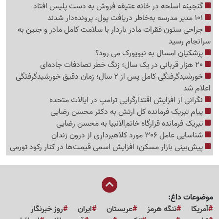
گنجینه اسلحه در خانه عتیقه فروش به دست پلیس افتاد
101 مدیر مدرسه به‌خاطر دریافت پول، پرونده‌دار شدند
جراحی ستون فقرات مادر باردار با سلامت کامل مادر و جنین به
سرانجام رسید
پزشکیان امسال به نیویورک می رود؟
20 هزار قربانی در یک سال؛ زنگ خطر تصادفات جاده‌ای
خورشیدگرفتگی کامل پس از 2 سال؛ زمان دقیق خورشیدگرفتگی
اعلام شد
نگرانی از افزایش اقتدارگرایی ترامپ در ایالات متحده
پیام تبریک فرمانده کل ارتش به دکتر محسن رضایی
تبریک فرمانده قرارگاه خاتم‌الانبیا به محسن رضایی
شناسایی عامل 306 مورد کلاهبرداری از درون زندان
پیش‌بینی بازار مسکن؛ افزایش اسمی قیمت‌ها در کنار رکود تورمی
موضوعات داغ:
آمریکا
تنگه هرمز
عربستان
ایران
روز خبرنگار