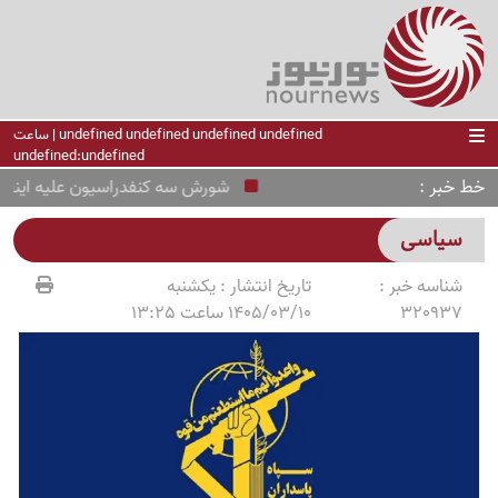
undefined undefined undefined undefined | ساعت
undefined:undefined
خط خبر
شورش سه کنفدراسیون علیه اینفانتین
سیاسی
شناسه خبر :
تاریخ انتشار :
یکشنبه
320937
1405/03/10 ساعت 13:25