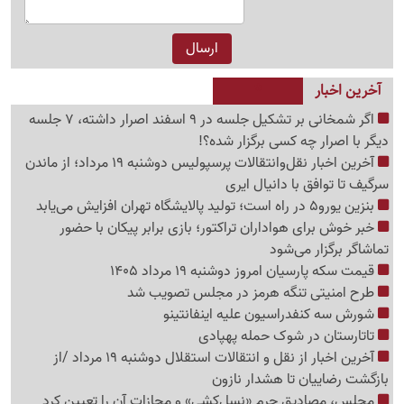
آخرین اخبار
اگر شمخانی بر تشکیل جلسه در 9 اسفند اصرار داشته، 7 جلسه
دیگر با اصرار چه کسی برگزار شده؟!
آخرین اخبار نقل‌وانتقالات پرسپولیس دوشنبه 19 مرداد؛ از ماندن
سرگیف تا توافق با دانیال ایری
بنزین یورو5 در راه است؛ تولید پالایشگاه تهران افزایش می‌یابد
خبر خوش برای هواداران تراکتور؛ بازی برابر پیکان با حضور
تماشاگر برگزار می‌شود
قیمت سکه پارسیان امروز دوشنبه 19 مرداد 1405
طرح امنیتی تنگه هرمز در مجلس تصویب شد
شورش سه کنفدراسیون علیه اینفانتینو
تاتارستان در شوک حمله پهپادی
آخرین اخبار از نقل‌ و انتقالات استقلال دوشنبه 19 مرداد /از
بازگشت رضاییان تا هشدار نازون
مجلس، مصادیق جرم «نسل‌کشی» و مجازات آن را تعیین کرد