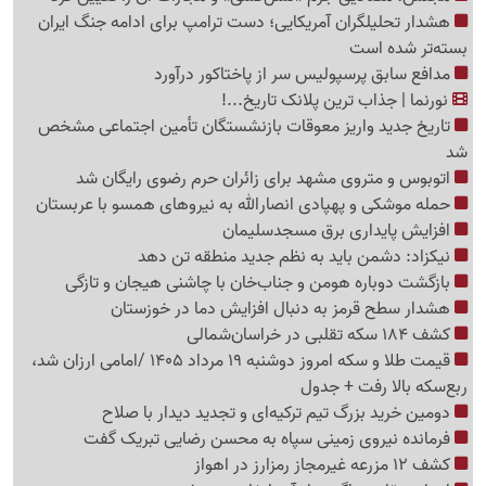
هشدار تحلیلگران آمریکایی؛ دست ترامپ برای ادامه جنگ ایران
بسته‌تر شده است
مدافع سابق پرسپولیس سر از پاختاکور درآورد
نورنما | جذاب ترین پلانک تاریخ...!
تاریخ جدید واریز معوقات بازنشستگان تأمین اجتماعی مشخص
شد
اتوبوس و متروی مشهد برای زائران حرم رضوی رایگان شد
حمله موشکی و پهپادی انصارالله به نیروهای همسو با عربستان
افزایش پایداری برق مسجدسلیمان
نیکزاد: دشمن باید به نظم جدید منطقه تن دهد
بازگشت دوباره هومن و جناب‌خان با چاشنی هیجان و تازگی
هشدار سطح قرمز به دنبال افزایش دما در خوزستان
کشف 184 سکه تقلبی در خراسان‌شمالی
قیمت طلا و سکه امروز دوشنبه 19 مرداد 1405 /امامی ارزان شد،
ربع‌سکه بالا رفت + جدول
دومین خرید بزرگ تیم ترکیه‌ای و تجدید دیدار با صلاح
فرمانده نیروی زمینی سپاه به محسن رضایی تبریک گفت
کشف 12 مزرعه غیرمجاز رمزارز در اهواز