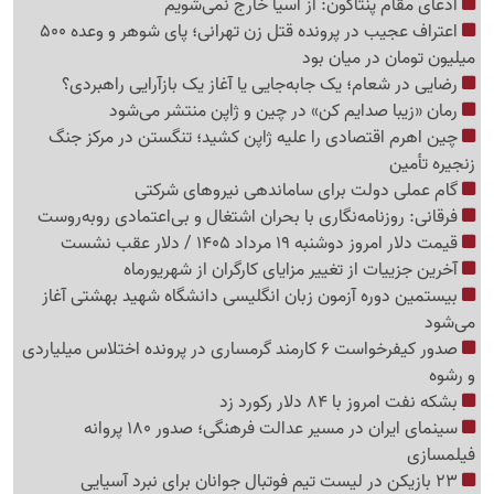
ادعای مقام پنتاگون: از آسیا خارج نمی‌شویم
اعتراف عجیب در پرونده قتل زن تهرانی؛ پای شوهر و وعده 500
میلیون تومان در میان بود
رضایی در شعام؛ یک جابه‌جایی یا آغاز یک بازآرایی راهبردی؟
رمان «زیبا صدایم کن» در چین و ژاپن منتشر می‌شود
چین اهرم اقتصادی را علیه ژاپن کشید؛ تنگستن در مرکز جنگ
زنجیره تأمین
گام عملی دولت برای ساماندهی نیروهای شرکتی
فرقانی: روزنامه‌نگاری با بحران اشتغال و بی‌اعتمادی روبه‌روست
قیمت دلار امروز دوشنبه 19 مرداد 1405 / دلار عقب نشست
آخرین جزییات از تغییر مزایای کارگران از شهریورماه
بیستمین دوره آزمون زبان انگلیسی دانشگاه شهید بهشتی آغاز
می‌شود
صدور کیفرخواست 6 کارمند گرمساری در پرونده اختلاس میلیاردی
و رشوه
بشکه نفت امروز با 84 دلار رکورد زد
سینمای ایران در مسیر عدالت فرهنگی؛ صدور 180 پروانه
فیلمسازی
23 بازیکن در لیست تیم فوتبال جوانان برای نبرد آسیایی