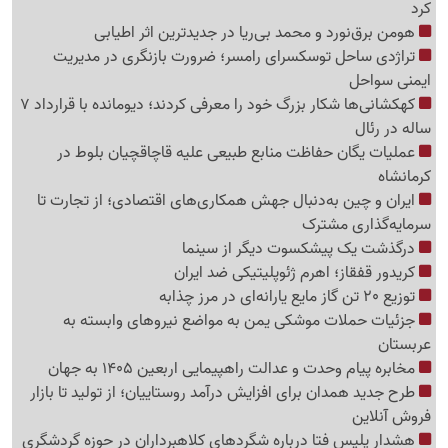
کرد
هومن برق‌نورد و محمد بی‌ریا در جدیدترین اثر اطیابی
تراژدی ساحل توسکسرای رامسر؛ ضرورت بازنگری در مدیریت
ایمنی سواحل
کهکشانی‌ها شکار بزرگ خود را معرفی کردند؛ دیومانده با قرارداد 7
ساله در رئال
عملیات یگان حفاظت منابع طبیعی علیه قاچاقچیان بلوط در
کرمانشاه
ایران و چین به‌دنبال جهش همکاری‌های اقتصادی؛ از تجارت تا
سرمایه‌گذاری مشترک
درگذشت یک پیشکسوت دیگر از سینما
کریدور قفقاز؛ اهرم ژئوپلیتیکی ضد ایران
توزیع 20 تن گاز مایع یارانه‌ای در مرز چذابه
جزئیات حملات موشکی یمن به مواضع نیروهای وابسته به
عربستان
مخابره پیام وحدت و عدالت راهپیمایی اربعین 1405 به جهان
طرح جدید همدان برای افزایش درآمد روستاییان؛ از تولید تا بازار
فروش آنلاین
هشدار پلیس فتا درباره شگردهای کلاهبرداران در حوزه گردشگری