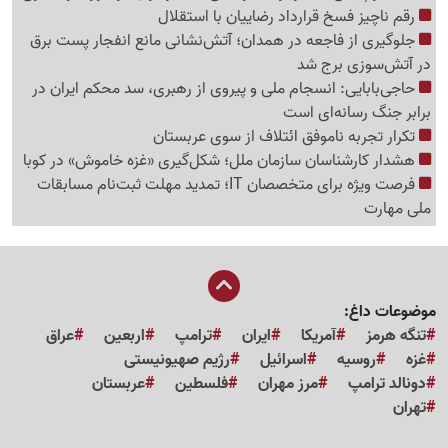
رقم ناچیز فسخ قرارداد رضاییان با استقلال
جلوگیری از فاجعه در همدان؛ آتش‌نشانی مانع انفجار پست برق
در آتش‌سوزی برج شد
حاجی‌بابایی: انسجام ملی و پیروی از رهبری، سد محکم ایران در
برابر جنگ رسانه‌ای است
تکرار تجربه ناموفق ائتلاف از سوی عربستان
هشدار کارشناسان سازمان ملل؛ شکل‌گیری «غزه‌ خاموش» در کوبا
فرصت ویژه برای متخصصان IT؛ تمدید مهلت ثبت‌نام مسابقات
ملی مهارت
موضوعات داغ:
تنگه هرمز
آمریکا
ایران
ترامپ
اربعین
عراق
غزه
روسیه
اسرائیل
رژیم صهیونیستی
دونالد ترامپ
مرز مهران
فلسطین
عربستان
تهران