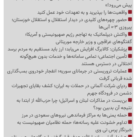
پیش می‌رود!»
واقعیت‌ها را بپذیرید و به تعهدات خود عمل کنید
حضور چهره‌های کلیدی در دیدار استقلال و استقلال خوزستان؛
پیروزی 3-0 آبی‌ها
واکنش دیپلماتیک به تهاجم رژیم صهیونیستی و آمریکا؛
گفتگوهای عراقچی و وزیر خارجه موریتانی
پزشکیان: کالابرگ افزایش می‌یابد؛ ارز باید مستقیم به مردم برسد
تأمین اجتماعی؛ تمامی سامانه‌ها و خدمات بدون هیچ‌گونه
اختلالی در دسترس هستند
عملیات تروریستی در جرمانای سوریه؛ انفجار خودروی بمب‌گذاری
شده قربانی گرفت
ردپای شرکت آلمانی در حملات به ایران؛ کشف بقایای تجهیزات
دشمن در فرودگاه جهرم
بن‌بست در مذاکرات لبنان و اسرائیل؛ چرا حزب‌الله از ابتدا به
نتیجه آن بدبین بود؟
حمله یمنی‌ها به مراکز فرماندهی نیروهای سعودی در مرز
تداوم خشونت علیه رسانه‌ها؛ حمله نظامیان صهیونیست به
خبرنگار پرس تی وی