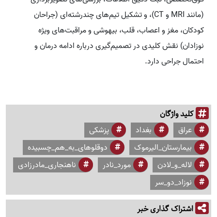
(مانند MRI و CT)، و تشکیل تیم‌های چندرشته‌ای (جراحان
کودکان، مغز و اعصاب، قلب، بیهوشی و مراقبت‌های ویژه
نوزادان) نقش کلیدی در تصمیم‌گیری درباره ادامه درمان و
احتمال جراحی دارد.
کلید واژگان
عراق
بغداد
پزشکی
بیمارستان_الیرموک
دوقلوهای_به_هم_چسبیده
لاله_و_لادن
مورد_نادر
ناهنجاری_مادرزادی
نوزاد_دو_سر
اشتراک گذاری خبر