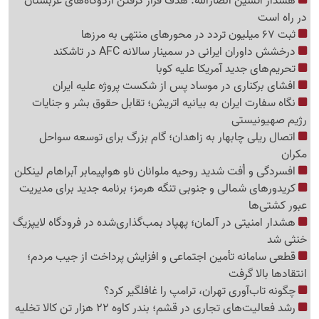
هشدار آتشین انصارالله: هدف قرار گرفتن اردوگاه‌های عربستان
در راه است
ثبت 67 میلیون تردد در محورهای منتهی به مرزها
درخشش داوران ایرانی در سمینار سالانه AFC در تاشکند
تحریم‌های جدید آمریکا علیه کوبا
افشای برکناری در موساد پس از شکست پروژه علیه ایران
نگاه سفارت ایران به بیانیه اتریش؛ تقابل حقوق بشر و جنایات
رژیم صهیونیستی
اتصال ریلی چابهار به زاهدان؛ گام بزرگ برای توسعه سواحل
مکران
افسردگی و اُفت شدید روحیه ملوانان ناو هواپیمابر آبراهام لینکلن
کریدورهای شمالی و جنوبی تنگه هرمز؛ برنامه جدید برای مدیریت
عبور کشتی‌ها
هشدار امنیتی در آلمان؛ پهپاد بمب‌گذاری‌شده در فرودگاه لایپزیگ
خنثی شد
قطعی سامانه تأمین اجتماعی و افزایش پرداخت از جیب مردم؛
انتقادها بالا گرفت
چگونه تاب‌آوری تهران، ترامپ را غافلگیر کرد؟
رشد فعالیت‌های تجاری در قشم؛ بندر کاوه 22 هزار تن کالا تخلیه