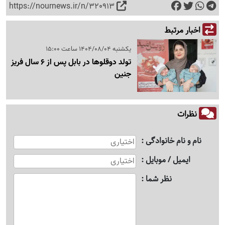
https://nournews.ir/n/320913
اخبار مرتبط
یکشنبه 1404/08/04 ساعت 15:00
تولد دوقلوها در بابل پس از 6 سال فریز
جنین
نظرات
نام و نام خانوادگی
ایمیل / موبایل
نظر شما