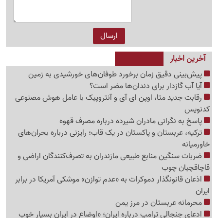
آخرین اخبار
پیش‌بینی دقیق زمان برخورد طوفان‌های خورشیدی به زمین
آیا آب گازدار برای دندان‌ها مضر است؟
رقابت جدید متا، اوپن ای آی و آنتروپیک با عامل هوش مصنوعی
کدنویس
پاسخ به نگرانی مادران شیرده درباره مصرف قهوه
ترکیه، عربستان و پاکستان در یک قاب؛ رایزنی درباره بحران‌های
خاورمیانه
ضربات سنگین منابع طبیعی مازندران به تصرف‌کنندگان اراضی و
قاچاقچیان چوب
اذعان قانونگذار دموکرات به «عدم توازن» موشکی آمریکا در برابر
ایران
محرمانه عربستان در مرز یمن
ادعای جنجالی ترامپ درباره ایران؛ «اوضاع در ایران بسیار خوب