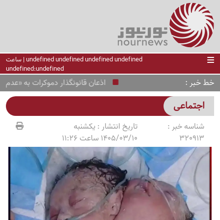
undefined undefined undefined undefined | ساعت
undefined:undefined
خط خبر
اذعان قانونگذار دموکرات به «عدم توازن»
اجتماعی
شناسه خبر :
تاریخ انتشار :
یکشنبه
320913
1405/03/10 ساعت 11:26