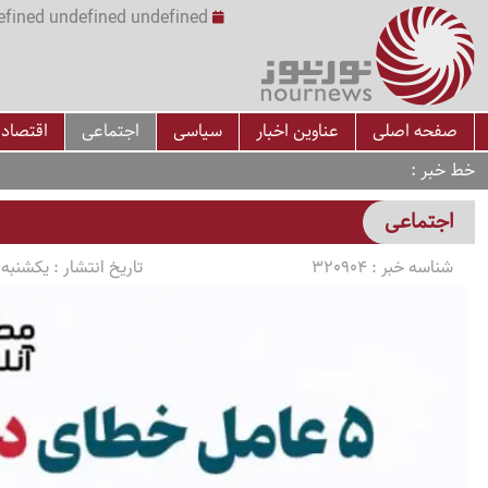
undefined undefined undefined undefined | س
صفحه اصلی
عناوین اخبار
سیاسی
اجتماعی
اقتصاد
خط خبر
اجتماعی
شناسه خبر :
320904
تاریخ انتشار :
یکشنبه 1405/03/10 ساعت 0:40