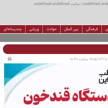
اعت undefined:undefined
ی
فرهنگی
بین الملل
حوادث
ورزشی
چندرسانه‌ای
1