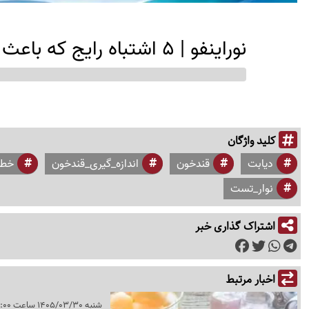
نوراینفو | 5 اشتباه رایج که باعث خطای دستگاه قندخون می‌شود
کلید واژگان
دیابت
قندخون
اندازه_گیری_قندخون
خطا
نوار_تست
اشتراک گذاری خبر
اخبار مرتبط
شنبه 1405/03/30 ساعت 07:00