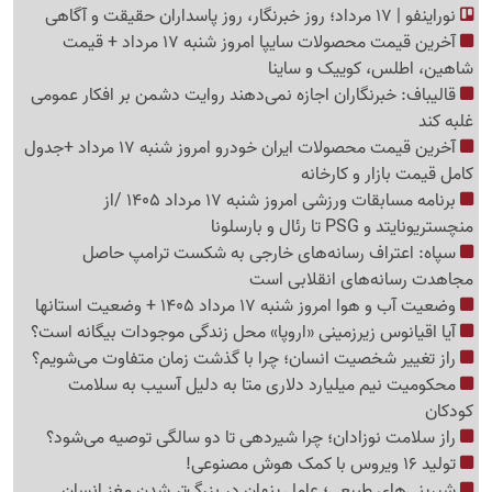
نوراینفو | 17 مرداد؛ روز خبرنگار، روز پاسداران حقیقت و آگاهی
آخرین قیمت محصولات سایپا امروز شنبه 17 مرداد + قیمت
شاهین، اطلس، کوییک و ساینا
قالیباف: خبرنگاران اجازه نمی‌دهند روایت دشمن بر افکار عمومی
غلبه کند
آخرین قیمت محصولات ایران خودرو امروز شنبه 17 مرداد +جدول
کامل قیمت بازار و کارخانه
برنامه مسابقات ورزشی امروز شنبه 17 مرداد 1405 /از
منچستریونایتد و PSG تا رئال و بارسلونا
سپاه: اعتراف رسانه‌های خارجی به شکست ترامپ حاصل
مجاهدت رسانه‌های انقلابی است
وضعیت آب و هوا امروز شنبه 17 مرداد 1405 + وضعیت استانها
آیا اقیانوس زیرزمینی «اروپا» محل زندگی موجودات بیگانه است؟
راز تغییر شخصیت انسان؛ چرا با گذشت زمان متفاوت می‌شویم؟
محکومیت نیم میلیارد دلاری متا به دلیل آسیب به سلامت
کودکان
راز سلامت نوزادان؛ چرا شیردهی تا دو سالگی توصیه می‌شود؟
تولید 16 ویروس با کمک هوش مصنوعی!
شیرینی‌های طبیعی؛ عامل پنهان در بزرگ‌تر شدن مغز انسان