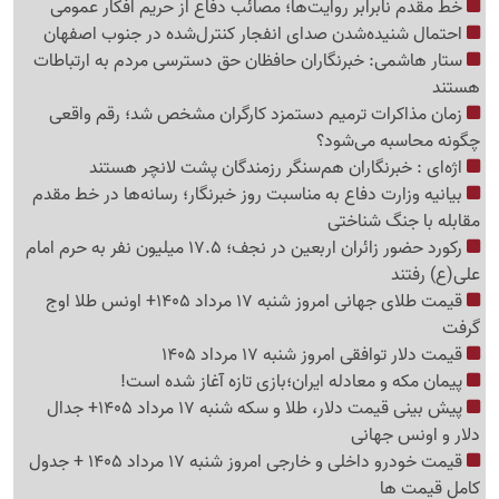
خط مقدم نابرابر روایت‌ها؛ مصائب دفاع از حریم افکار عمومی
احتمال شنیده‌شدن صدای انفجار کنترل‌شده در جنوب اصفهان
ستار هاشمی: خبرنگاران حافظان حق دسترسی مردم به ارتباطات
هستند
زمان مذاکرات ترمیم دستمزد کارگران مشخص شد؛ رقم واقعی
چگونه محاسبه می‌شود؟
اژه‌ای : خبرنگاران هم‌سنگر رزمندگان پشت لانچر هستند
بیانیه وزارت دفاع به مناسبت روز خبرنگار؛ رسانه‌ها در خط مقدم
مقابله با جنگ شناختی
رکورد حضور زائران اربعین در نجف؛ 17.5 میلیون نفر به حرم امام
علی(ع) رفتند
قیمت طلای جهانی امروز شنبه 17 مرداد 1405+ اونس طلا اوج
گرفت
قیمت دلار توافقی امروز شنبه 17 مرداد 1405
پیمان مکه و معادله ایران؛بازی تازه آغاز شده است!
پیش ‌بینی قیمت دلار، طلا و سکه شنبه 17 مرداد 1405+ جدال
دلار و اونس جهانی
قیمت خودرو داخلی و خارجی امروز شنبه 17 مرداد 1405 + جدول
کامل قیمت ها