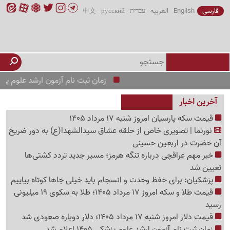
فارسی
English
العربیه
עברית
русский
中文
زمان ثبت نام آزمون ارشد علوم پزشکی 1405 اعلام شد
آخرین اخبار
قیمت سکه پارسیان امروز شنبه 17 مرداد 1405
نورنما | تصویری خاص از حلقه عشاق سیدالشهدا(ع) به دور ضریح
آن حضرت در اربعین حسینی
خبر مهم عراقچی درباره تنگه هرمز؛ مسیر جدید تردد کشتی‌ها
تعیین شد
پزشکیان: برای حفظ وحدت و انسجام باید خیلی جاها کوتاه بیاییم
قیمت طلا و سکه امروز 17 مرداد 1405؛ طلا به سکوی 19 میلیونی
رسید
قیمت دلار امروز شنبه 17 مرداد 1405؛ دلار دوباره صعودی شد
زمان ثبت نام آزمون ارشد علوم پزشکی 1405 اعلام شد