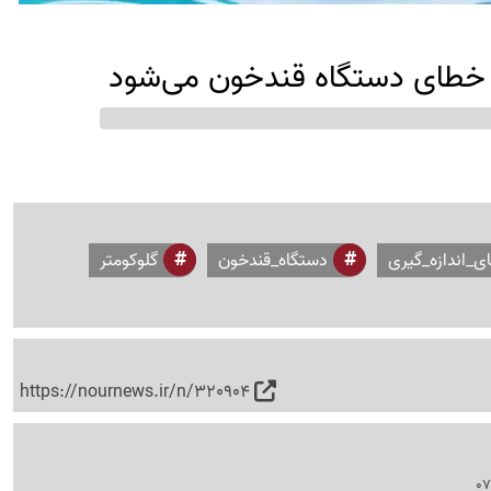
ی_اندازه_گیری
دستگاه_قندخون
گلوکومتر
https://nournews.ir/n/320904