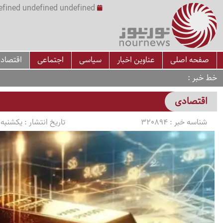
undefined undefined undefined undefined | س
صفحه اصلی
عناوین اخبار
سیاسی
اجتماعی
اقتصاد
خط خبر
اقتصادی
شناسه خبر :
320894
تاریخ انتشار :
یکشنبه 1405/03/10 ساعت 0:12