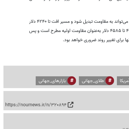
در صورت شکست محدوده 4380 تا 4400 دلار، این سطح می‌تواند به مقاومت تبدیل شود و مسیر افت تا 4240 دلار
و سپس 4100 دلار باز شود. در سمت مقابل، محدوده 4560 تا 4585 دلار به‌عنوان مقاومت اولیه مطرح است و پس
مریکا
طلای_جهانی
بازارهای_جهانی
https://nournews.ir/n/320894