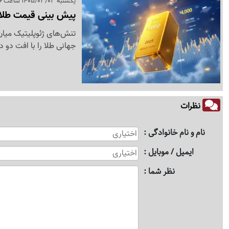
یکشنبه 1405/03/03 ساعت 11:46
پیش بینی قیمت طلای
تنش‌های ژئوپلیتیک میان ا
جهانی طلا را با افت دو درصدی به محدوده 4,460 دلار
نظرات
نام و نام خانوادگی
ایمیل / موبایل
نظر شما