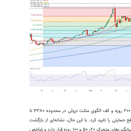
در نمودار روزانه، طلا پس از برخورد به میانگین متحرک 200 روزه و کف الگوی مثلث نزولی در محدوده 4380 تا
حمایتی را تایید کرد. با این حال، نشانه‌ای از بازگشت
صعودی قدرتمند دیده نمی‌شود، زیرا قیمت همچنان زیر میانگین‌های متحرک 20، 50 و 100 روزه قرار دارد و شاخص