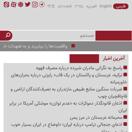
فارسی
English
العربیه
עברית
русский
中文
واقعیت‌ها را بپذیرید و به تعهدات خود عمل کنید
آخرین اخبار
پاسخ به نگرانی مادران شیرده درباره مصرف قهوه
ترکیه، عربستان و پاکستان در یک قاب؛ رایزنی درباره بحران‌های
خاورمیانه
ضربات سنگین منابع طبیعی مازندران به تصرف‌کنندگان اراضی و
قاچاقچیان چوب
اذعان قانونگذار دموکرات به «عدم توازن» موشکی آمریکا در برابر
ایران
محرمانه عربستان در مرز یمن
ادعای جنجالی ترامپ درباره ایران؛ «اوضاع در ایران بسیار خوب
پیش می‌رود!»