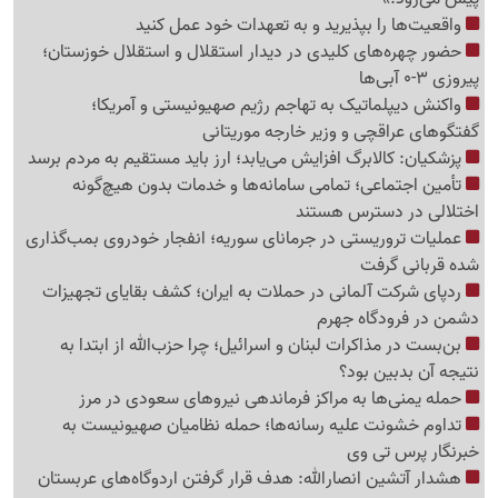
واقعیت‌ها را بپذیرید و به تعهدات خود عمل کنید
حضور چهره‌های کلیدی در دیدار استقلال و استقلال خوزستان؛
پیروزی 3-0 آبی‌ها
واکنش دیپلماتیک به تهاجم رژیم صهیونیستی و آمریکا؛
گفتگوهای عراقچی و وزیر خارجه موریتانی
پزشکیان: کالابرگ افزایش می‌یابد؛ ارز باید مستقیم به مردم برسد
تأمین اجتماعی؛ تمامی سامانه‌ها و خدمات بدون هیچ‌گونه
اختلالی در دسترس هستند
عملیات تروریستی در جرمانای سوریه؛ انفجار خودروی بمب‌گذاری
شده قربانی گرفت
ردپای شرکت آلمانی در حملات به ایران؛ کشف بقایای تجهیزات
دشمن در فرودگاه جهرم
بن‌بست در مذاکرات لبنان و اسرائیل؛ چرا حزب‌الله از ابتدا به
نتیجه آن بدبین بود؟
حمله یمنی‌ها به مراکز فرماندهی نیروهای سعودی در مرز
تداوم خشونت علیه رسانه‌ها؛ حمله نظامیان صهیونیست به
خبرنگار پرس تی وی
هشدار آتشین انصارالله: هدف قرار گرفتن اردوگاه‌های عربستان