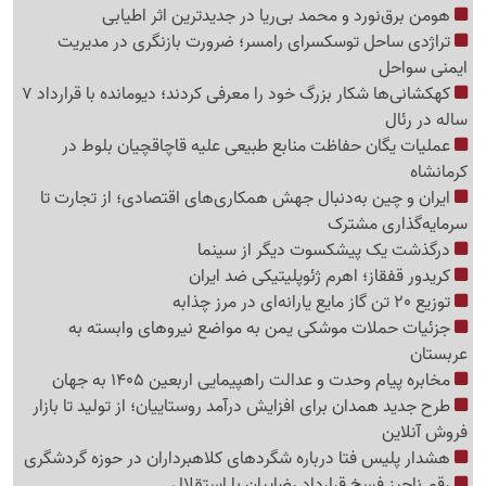
هومن برق‌نورد و محمد بی‌ریا در جدیدترین اثر اطیابی
تراژدی ساحل توسکسرای رامسر؛ ضرورت بازنگری در مدیریت
ایمنی سواحل
کهکشانی‌ها شکار بزرگ خود را معرفی کردند؛ دیومانده با قرارداد 7
ساله در رئال
عملیات یگان حفاظت منابع طبیعی علیه قاچاقچیان بلوط در
کرمانشاه
ایران و چین به‌دنبال جهش همکاری‌های اقتصادی؛ از تجارت تا
سرمایه‌گذاری مشترک
درگذشت یک پیشکسوت دیگر از سینما
کریدور قفقاز؛ اهرم ژئوپلیتیکی ضد ایران
توزیع 20 تن گاز مایع یارانه‌ای در مرز چذابه
جزئیات حملات موشکی یمن به مواضع نیروهای وابسته به
عربستان
مخابره پیام وحدت و عدالت راهپیمایی اربعین 1405 به جهان
طرح جدید همدان برای افزایش درآمد روستاییان؛ از تولید تا بازار
فروش آنلاین
هشدار پلیس فتا درباره شگردهای کلاهبرداران در حوزه گردشگری
رقم ناچیز فسخ قرارداد رضاییان با استقلال