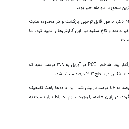
در معاملات روز پنجشنبه، طلا پس از سقوط به زیر 4370 دلار، به‌طور قابل توجهی بازگشت و در محدوده مثبت
 دادند و کاخ سفید نیز این گزارش‌ها را تایید کرد، اما
است.
در همین حال، داده‌های اقتصادی آمریکا نیز بر بازار تاثیرگذار بود. شاخص PCE در آوریل به 3.8 درصد رسید که
همچنین رشد اقتصادی آمریکا برای سه‌ماهه اول از دو درصد به 1.6 درصد بازبینی شد. این داده‌ها باعث تضعیف
لا کمک کرد تا دوباره به بالای 4500 دلار بازگردد. در پایان هفته، با وجود تداوم احتیاط بازار نسبت به