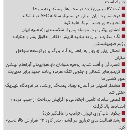
در راه است
ثبت 67 میلیون تردد در محورهای منتهی به مرزها
درخشش داوران ایرانی در سمینار سالانه AFC در تاشکند
تحریم‌های جدید آمریکا علیه کوبا
افشای برکناری در موساد پس از شکست پروژه علیه ایران
نگاه سفارت ایران به بیانیه اتریش؛ تقابل حقوق بشر و جنایات
رژیم صهیونیستی
اتصال ریلی چابهار به زاهدان؛ گام بزرگ برای توسعه سواحل
مکران
افسردگی و اُفت شدید روحیه ملوانان ناو هواپیمابر آبراهام لینکلن
کریدورهای شمالی و جنوبی تنگه هرمز؛ برنامه جدید برای مدیریت
عبور کشتی‌ها
هشدار امنیتی در آلمان؛ پهپاد بمب‌گذاری‌شده در فرودگاه لایپزیگ
خنثی شد
قطعی سامانه تأمین اجتماعی و افزایش پرداخت از جیب مردم؛
انتقادها بالا گرفت
چگونه تاب‌آوری تهران، ترامپ را غافلگیر کرد؟
رشد فعالیت‌های تجاری در قشم؛ بندر کاوه 22 هزار تن کالا تخلیه
کرد