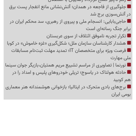
جلوگیری از فاجعه در همدان؛ آتش‌نشانی مانع انفجار پست برق
در آتش‌سوزی برج شد
حاجی‌بابایی: انسجام ملی و پیروی از رهبری، سد محکم ایران در
برابر جنگ رسانه‌ای است
تکرار تجربه ناموفق ائتلاف از سوی عربستان
هشدار کارشناسان سازمان ملل؛ شکل‌گیری «غزه‌ خاموش» در کوبا
فرصت ویژه برای متخصصان IT؛ تمدید مهلت ثبت‌نام مسابقات
ملی مهارت
نورنما | تصاویری از مراسم تشییع مریم همتیان،بازیگر جوان سینما
حادثه هولناک در یاسوج؛ تریلی خودروهای پلیس و امداد را در
هم کوبید
برج‌های بادی متحرک در ایتالیا؛ بازخوانی هوشمندانه هنر معماری
بومی ایران