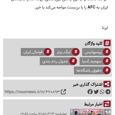
ایران به
AFC
را با بن‌بست مواجه می‌کند یا خیر.
ایرنا
کلید واژگان
پرسپولیس
لیگ_برتر
فوتبال_ایران
سهمیه_آسیا
جدول_رده_بندی
حقوق_باشگاه‌ها
اشتراک گذاری خبر
https://nournews.ir/n/320893
اخبار مرتبط
چهارشنبه 1405/03/13 ساعت 09:56