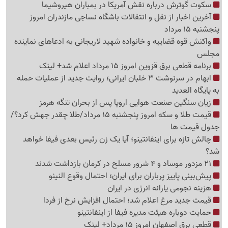
سکوت گوترش درباره نقش آمریکا در بمباران هیروشیما
آخرین اخبار از نقل و انتقالات باشگاه نساجی مازندران امروز
پنجشنبه 15 مرداد
واکنش قوه قضاییه و خانواده شهید لاریجانی به ادعاهای نماینده
مجلس
برنامه قطعی برق قزوین امروز 15 مرداد اعلام شد+ لینک
ابهام در سرنوشت 3 خلبان ایرانی؛ روایت جدید از عملیات حمله
به پایگاه العدید
زیان سنگین صنعت هوایی اروپا پس از بحران تنگه هرمز
قیمت طلا و سکه امروز پنجشنبه 15 مرداد/طلا چقدر جهش کرد؟/
جدول قیمت ها
چالش تازه برای اینفانتینو؛ آیا یک زن رئیس بعدی فیفا خواهد
شد؟
21 مزدور موساد و 4 شرور مسلح در کرمان بازداشت شدند
پیش‌بینی پاییز پرباران برای ایران؛ احتمال وقوع النینو
هزینه نجومی یارانه انرژی در ایران
قیمت جدید مرغ اعلام شد؛ احتمال افزایش نرخ از فردا
حمایت دوباره هیئت مدیره فیفا از اینفانتینو
قطعی برق اصفهان امروز 15 مرداد+ لینک