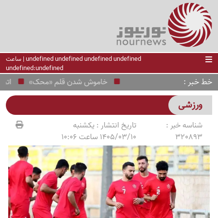
undefined undefined undefined undefined | ساعت
undefined:undefined
خط خبر
خاموش شدن قلم «محک»
اتحاد 8 کشور اسلامی در برابر رژیم صهیونیستی؛ فراخوان فوری به شورای امنیت
ورزشی
شناسه خبر :
تاریخ انتشار :
یکشنبه
320893
1405/03/10 ساعت 10:06