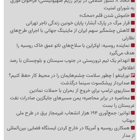
اتحاد 8 کشور اسلامی در برابر رژیم صهیونیستی؛ فراخوان فوری
به شورای امنیت
خاموش شدن قلم «محک»
قرار مرگ در پارک آبشار؛ پایان خونین زندگی تاجر تهرانی
کاهش چشمگیر سهم ایران از ماینینگ جهانی با اجرای طرح‌های
نظارتی
نماینده روسیه: اوکراین با سلاح‌های ناتو عمق خاک روسیه را
هدف می‌گیرد
انهدام یک تیم تروریستی در جنوب سیستان و بلوچستان با رصد
اطلاعاتی
نوراینفو | چطور سلامت چشم‌هایمان را در محیط کار حفظ کنیم؟
صدابردار پیشکسوت سینما درگذشت
سناریوی ترامپ برای خروج از بحران با حملات نمادین
محاصره در برابر محاصره؛ یمن مسیرهای جایگزین صادرات نفت
عربستان را بست
توانیر: جمع‌آوری 194 هزار انشعاب غیرمجاز برق در طرح ملی
مهتاب
همکاری روسیه و آمریکا در خارج کردن ایستگاه فضایی بین‌المللی
از مدار