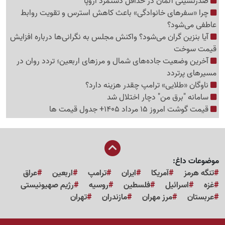
صدرنشینی آلمان در حداقل دستمزد اروپا
چرا «سفرهای خانوادگی» باعث کاهش استرس و تقویت روابط
عاطفی می‌شود؟
آیا بنزین گران می‌شود؟ واکنش مجلس به نگرانی‌ها درباره افزایش
قیمت سوخت
آخرین وضعیت جاده‌های شمال و مرزهای اربعین؛ تردد روان در
مسیرهای پرتردد
ناوگان «طلایی» ترامپ چقدر هزینه دارد؟
سامانه "برق من" دچار اختلال شد
قیمت گوشت امروز 15 مرداد 1405+ جدول قیمت ها
موضوعات داغ:
تنگه هرمز
آمریکا
ایران
ترامپ
اربعین
عراق
غزه
اسرائیل
فلسطین
روسیه
رژیم صهیونیستی
عربستان
مرز مهران
مازندران
تهران