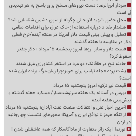
سردار ابن‌الرضا: دست نیروهای مسلح برای پاسخ به هر تهدیدی
پُر است
محل حضور شهید لاریجانی چگونه از سوی دشمن شناسایی شد؟
هشدار بغداد درباره استفاده از خاک عراق برای اقدامات نظامی
تحلیل و پیش بینی قیمت دلار آمریکا در هفته آینده/نرخ فعلی
دلار در مقایسه با هفته گذشته
قیمت دلار و سایر ارزها امروز پنجشنبه 15 مرداد ؛ دلار چقدر
سقوط کرد؟
حادثه تلخ در طاقانک؛ دو مرد در استخر کشاورزی غرق شدند
پشت پرده عجله ترامپ برای هرمز؛چرا زمان،برگ برنده ایران شده
است؟
قیمت لیر ترکیه امروز پنجشنبه 15 مرداد
بورس در آستانه یک هفته سرنوشت‌ساز/ عملکرد هفته گذشته و
پیش‌بینی هفته آینده
آخرین اخبار نقل‌ و انتقالات صنعت نفت آبادان؛ پنجشنبه 15 مرداد
از تنگه هرمز تا توافق ایران و آمریکا؛ محورهای نشست چهارجانبه
در اردن
نورنما | یک زائر متفاوت از ماداگاسکار که همه عاشقش شدن !