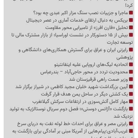
کرد!
ماجرا و جزییات نصب سنگ مزار اکبر عبدی چه بود؟
بریکس به دنبال ارتقای خدمات آماری در عصر دیجیتال
تحلیل «فارن افرز» از نامیرایی محور مقاومت
بیش از 15 دستورکار در نشست اوراسیا؛ از بازار مشترک مالی تا
توسعه تجارت
رایزنی ایران و عراق برای گسترش همکاری‌های دانشگاهی و
پژوهشی
اتحادیه لیگ‌های اروپایی علیه اینفانتینو
محدودیت تردد در محور حاجی‌آباد – بندرعباس
وزیر صمت راهی قرقیزستان شد
آیین بزرگداشت شهید خلبان مجید کاظمی در شیراز برگزار شد
یک کشتی دیگر در ساحل یمن هدف قرار گرفت
مهار کامل آتش‌سوزی در ارتفاعات سرکش گیلانغرب
بازگشت «آژانس دوستی»؛ فصل دوم سریال نوستالژیک به تولید
نزدیک شد
رایزنی مصر و عراق برای احداث خط لوله نفت به دریای سرخ
غریب‌آبادی:پیام‌هایی از آمریکا مبنی بر آمادگی برای بازگشت به