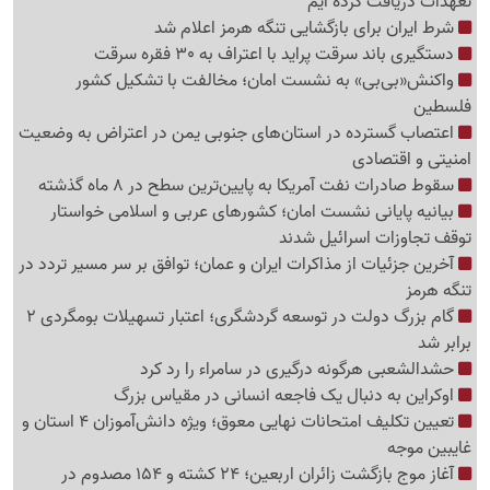
تعهدات دریافت کرده ایم
شرط ایران برای بازگشایی تنگه هرمز اعلام شد
دستگیری باند سرقت پراید با اعتراف به 30 فقره سرقت
واکنش«بی‌بی» به نشست امان؛ مخالفت با تشکیل کشور
فلسطین
اعتصاب گسترده در استان‌های جنوبی یمن در اعتراض به وضعیت
امنیتی و اقتصادی
سقوط صادرات نفت آمریکا به پایین‌ترین سطح در 8 ماه گذشته
بیانیه پایانی نشست امان؛ کشورهای عربی و اسلامی خواستار
توقف تجاوزات اسرائیل شدند
آخرین جزئیات از مذاکرات ایران و عمان؛ توافق بر سر مسیر تردد در
تنگه هرمز
گام بزرگ دولت در توسعه گردشگری؛ اعتبار تسهیلات بومگردی 2
برابر شد
حشدالشعبی هرگونه درگیری در سامراء را رد کرد
اوکراین به دنبال یک فاجعه انسانی در مقیاس بزرگ
تعیین تکلیف امتحانات نهایی معوق؛ ویژه دانش‌آموزان 4 استان و
غایبین موجه
آغاز موج بازگشت زائران اربعین؛ 24 کشته و 154 مصدوم در