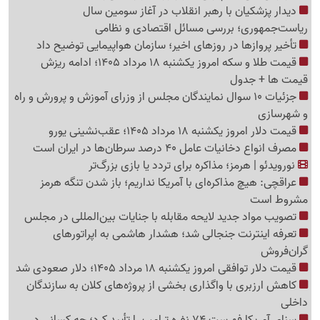
دیدار پزشکیان با رهبر انقلاب در آغاز سومین سال
ریاست‌جمهوری؛ بررسی مسائل اقتصادی و نظامی
تأخیر پروازها در روزهای اخیر؛ سازمان هواپیمایی توضیح داد
قیمت طلا و سکه امروز یکشنبه 18 مرداد 1405؛ ادامه ریزش
قیمت ها + جدول
جزئیات 10 سوال نمایندگان مجلس از وزرای آموزش و پرورش و راه
و شهرسازی
قیمت دلار امروز یکشنبه 18 مرداد 1405؛ عقب‌نشینی یورو
مصرف انواع دخانیات عامل 40 درصد سرطان‌ها در ایران است
نورویدئو | هرمز؛ مذاکره برای تردد یا بازی بزرگ‌تر
عراقچی: هیچ مذاکره‌ای با آمریکا نداریم؛ باز شدن تنگه هرمز
مشروط است
تصویب مواد جدید لایحه مقابله با جنایات بین‌المللی در مجلس
تعرفه اینترنت جنجالی شد؛ هشدار هاشمی به اپراتورهای
گرا‌ن‌فروش
قیمت دلار توافقی امروز یکشنبه 18 مرداد 1405؛ دلار صعودی شد
کاهش ارزبری با واگذاری بخشی از پروژه‌های کلان به سازندگان
داخلی
سنای آمریکا فهرست 74 نفره ترامپ را تأیید کرد؛ چه کسانی در