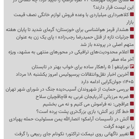
این لیست قرار دارند؟
کلاهبرداری میلیاردی با وعده فروش لوازم خانگی نصف قیمت
بازار
هشدار قرمز هواشناسی برای خوزستان؛ گرمای شدید تا پایان هفته
جزئیات تازه از قتل حمیدرضا رجب‌زاده ؛ پای یک زن به عنوان
متهم اصلی در پرونده باز شد
اعلام محدودیت‌های ترافیکی در محورهای منتهی به مشهد، ویژه
آخر ماه صفر
نوراینفو | 5 راهکار ساده برای خواب بهتر در تابستان
آخرین اخبار نقل‌وانتقالات پرسپولیس امروز یکشنبه 18 مرداد
1405؛ جوان‌گرایی ادامه دارد
بررسی حمایت از شهروندان آسیب‌دیده جنگ در شورای شهر تهران
ضربه مرزبانی آذربایجان غربی به قاچاقچیان سلاح
عراقچی: نه فراموش می کنیم و نه می بخشیم
خط گاز زیر آتش؛ بازی بزرگ‌تری پشت پرده است؟
آتش در تأسیسات آرامکو؛ انصارالله یمن مسئولیت حمله پهپادی
را بر عهده گرفت
تغییر ناگهانی روی نیمکت تراکتور؛ نکونام جای ربیعی را گرفت