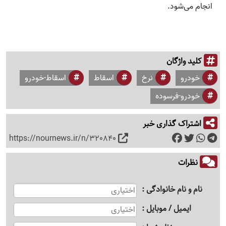
انجام می‌شود.
کلید واژگان
خودرو
نرخ
اسقاط
اسقاط-خودرو
خودرو-فرسوده
اشتراک گذاری خبر
https://nournews.ir/n/320840
نظرات
نام و نام خانوادگی
ایمیل / موبایل