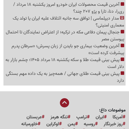
آخرین قیمت محصولات ایران خودرو امروز یکشنبه 18 مرداد /
ری‌را، دنا، تارا و پژو 207 چند؟
مدار دیپلماسی | توافق سه جانبه ائتلاف علیه ایران یا تولد یک
معماری امنیتی؟
جنجال پیمان دفاعی مکه در ترکیه؛ از اعتراض نمایندگان تا احتمال
پیوستن مصر
آخرین وضعیت بیماری جو بایدن از زبان پسرش؛ «سرطان پدرم
پیشرفت کرده است»
پیش بینی قیمت طلا و سکه یکشنبه 18 مرداد 1405؛ چشم بازار به
دلار است
پیش بینی قیمت طلای جهانی / همه‌چیز به یک داده مهم بستگی
دارد
موضوعات داغ:
آمریکا
ایران
ترامپ
تنگه هرمز
عربستان
روز خبرنگار
روسیه
یمن
اوکراین
خاورمیانه