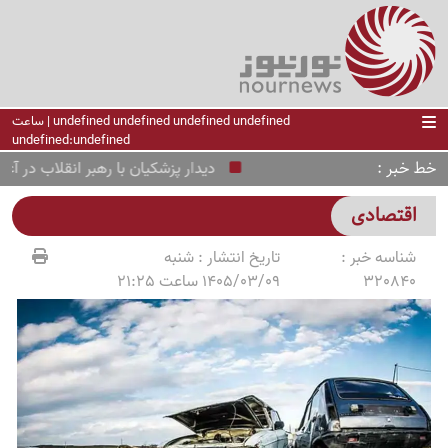
undefined undefined undefined undefined | ساعت
undefined:undefined
خط خبر
دیدار پزشکیان با رهبر انقلاب در آغا
اقتصادی
شناسه خبر :
تاریخ انتشار :
شنبه
320840
1405/03/09 ساعت 21:25