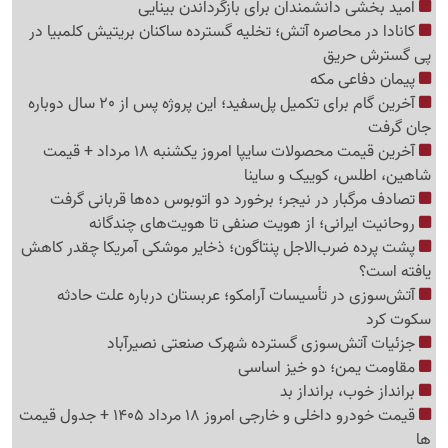
امید بخشی دانشمندان برای بازگرداندن بینایی
کانادا در محاصره آتش؛ تخلیه گسترده ساکنان بریتیش کلمبیا در
پی گسترش حریق
پیمان دفاعی مکه
آخرین گام برای تکمیل پل‌سفید؛ این پروژه پس از 20 سال دوباره
جان گرفت
آخرین قیمت محصولات سایپا امروز یکشنبه 18 مرداد + قیمت
شاهین، اطلس، کوییک و ساینا
تصادف مرگبار در نیجر؛ برخورد دو اتوبوس ده‌ها قربانی گرفت
روحانیت ایرانی؛ از هویت صنفی تا هویت‌های چندگانه
پشت پرده ضرب‌الاجل پنتاگون؛ ذخایر موشکی آمریکا چقدر کاهش
یافته است؟
آتش‌سوزی در تأسیسات آرامکو؛ عربستان درباره علت حادثه
سکوت کرد
جزئیات آتش‌سوزی گسترده شهرک صنعتی نصیرآباد
مقاومت یمن؛ دو خیز اساسی
برانداز خوب، برانداز بد
قیمت خودرو داخلی و خارجی امروز 18 مرداد 1405 + جدول قیمت
ها