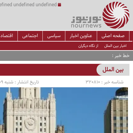
undefined undefined undefined undefined | س
صفحه اصلی
عناوین اخبار
سیاسی
اجتماعی
اقتصاد
اخبار بین الملل
از نگاه دیگران
خط خبر
بین الملل
شناسه خبر :
320810
تاریخ انتشار :
شنبه 1405/03/09 ساعت 16:38