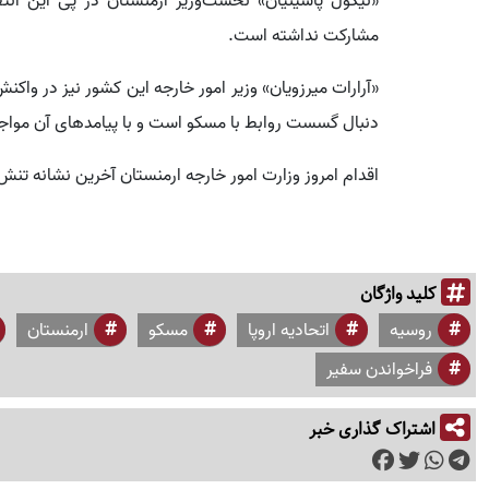
«نیکول پاشینیان» نخست‌وزیر ارمنستان در پی این انتق
مشارکت نداشته است.
«آرارات میرزویان» وزیر امور خارجه این کشور نیز در واک
دنبال گسست روابط با مسکو است و با پیامدهای آن مواجه 
اقدام امروز وزارت امور خارجه ارمنستان آخرین نشانه تن
کلید واژگان
روسیه
اتحادیه اروپا
مسکو
ارمنستان
فراخواندن سفیر
اشتراک گذاری خبر