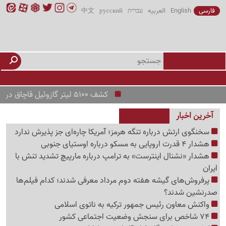
فارسی
English
العربیه
עברית
русский
中文
کشف 5100 لیتر گازوئیل قاچاق در رباط کریم
آخرین اخبار
سخنگوی ارتش درباره تنگه هرمز؛ آمریکا چاره‌ای جز پذیرش ندارد
هشدار 4 قدرت اروپایی به مسکو درباره اوستیای جنوبی
هشدار «نشنال اینترست» به ترامپ درباره مارپیچ تشدید تنش با
ایران
پرفروش‌های گیشه هفته دوم مرداد معرفی شدند؛ کدام فیلم‌ها
صدرنشین شدند؟
واکنش معاون رئیس جمهور ترکیه به ناتوی اسلامی
74 شاخص برای سنجش وضعیت اجتماعی کشور