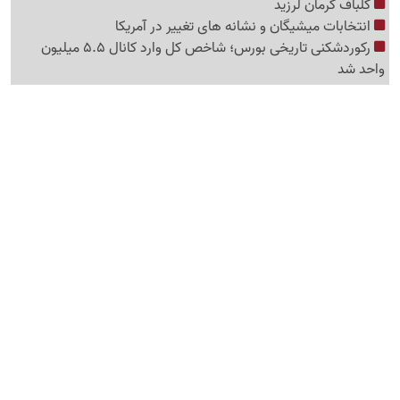
گلباف کرمان لرزید
انتخابات میشیگان و نشانه های تغییر در آمریکا
رکوردشکنی تاریخی بورس؛ شاخص کل وارد کانال 5.5 میلیون
واحد شد