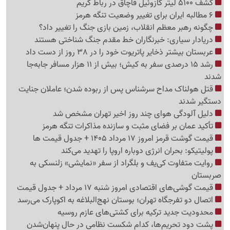
کشف 5100 لیتر گازوئیل قاچاق در رباط کریم
6 مطالبه ایران برای تغییر وضعیت تنگه هرمز
چگونه رهبر معظم انقلاب، زمین بازی جنگ را تغییر داد؟
دریادار سیاری: خبرنگاران خط مقدم جنگ شناختی هستند
عربستان بیشتر ذخایر پاتریوت خود را در 38 روز از دست داد
رشد 15 درصدی سفر به کیش؛ بیش از 11 هزار مسافر جابه‌جا
شدند
قتل هولناک مداح سرشناس پس از ربوده شدن؛ عاملان جنایت
دستگیر شدند
دلیل آلودگی هوای چند روز اخیر تهران مشخص شد
تأکید عمان بر فضای مثبت و سازنده مذاکرات تنگه هرمز
قیمت گوشت قرمز امروز 17 مرداد 1405 + جدول قیمت ها
پولیتیکو: بحران انرژی دوباره اروپا را تهدید می‌کند
روایت متفاوت کی‌یف و بلگراد از سفر «نمایشی» زلنسکی به
صربستان
قیمت گوشی‌های اقتصادی امروز شنبه 17 مرداد + جدول قیمت
اتصال دو تفرجگاه تهران؛ بوستان نهج‌البلاغه به اکوپارک می‌رسد
محدودیت جدید ترکیه برای کشتی‌های عازم روسیه
پشت دود تحریم‌ها، کدام شکست نظامی در حال پنهان‌شدن