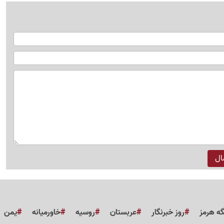
گه هرمز
روز خبرنگار
عربستان
روسیه
خاورمیانه
یمن