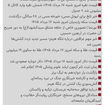
قیمت نقره امروز شنبه 17 مرداد 1405؛ شمش نقره وارد کانال 5
میلیونی شد + جدول
خبر تلخ برای لیونل مسی؛ خورخه مسی در 68 سالگی درگذشت
قیمت سکه پارسیان امروز شنبه 17 مرداد 1405
نورنما | تصویری خاص از حلقه عشاق سیدالشهدا(ع) به دور ضریح
آن حضرت در اربعین حسینی
خبر مهم عراقچی درباره تنگه هرمز؛ مسیر جدید تردد کشتی‌ها
تعیین شد
قیمت طلا و سکه امروز 17 مرداد 1405؛ طلا به سکوی 19 میلیونی
رسید
قیمت دلار امروز شنبه 17 مرداد 1405؛ دلار دوباره صعودی شد
زمان ثبت نام آزمون ارشد علوم پزشکی 1405 اعلام شد
بازگشت یار دوازدهم به لیگ برتر
برنامه و کارنامه خبرنگاری جنگ در نبرد رسانه‌ای
آتش‌سوزی یک کشتی در تنگهٔ هرمز
درباره توافق سه‌جانبه عربستان، ترکیه و پاکستان
ستادکل نیروهای مسلح: خبرنگاران روایت‌گر حقانیت و
امیدآفرینان جامعه‌اند