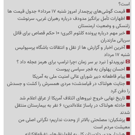
است؟
قیمت گوشی‌های پرچمدار امروز شنبه 17 مرداد+ جدول قیمت ها
اظهارات تأمل برانگیز مدودف درباره رهبران غربی، سرنوشت
زلنسکی و وضعیت ارمنستان
خبر مهم درباره پرونده کلثوم اکبری؛ 10 حکم قصاص برای قاتل
سریالی مازندران
آخرین اخبار و گزارش ها از نقل و انتقالات باشگاه پرسپولیس
شنبه 17 مرداد
نورویدئو | نبرد بر سر زمان ؛چرا ترامپ برای هرمز عجله داد ؟
احسان پهلوان به فجر سپاسی پیوست
پیام قاطعانه دبیر شورای عالی امنیت ملی به آمریکا
جنایت هولناک در قیامدشت؛ مردی همسرش را کشت و جسدش
را دفن کرد
تاریخ نهایی خروج نیروهای ائتلاف آمریکا از عراق اعلام شد
حادثه هولناک در پاساژ علاءالدین؛ 6 نفر به بیمارستان منتقل
شدند
پزشکیان: مصلحتی بالاتر از وحدت نداریم؛ نگرانی اصلی من
معیشت مردم است
هشدار جدی دادستان کل به اظهارنظرهای تفرقه‌افکنانه