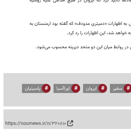
ادها تاکید کرد که ایروان در هیچ اقدامی علیه روسیه
نش به اظهارات «دمیتری مدودف» که گفته بود ارمنستان به
خواهد شد، این اظهارات را رد کرد.
ش در روابط میان این دو متحد دیرینه محسوب می‌شود.
سفیر
ایروان
اوراآسیا
پاسینیان
https://nournews.ir/n/320810