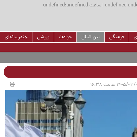
اعت undefined:undefined
ی
فرهنگی
بین الملل
حوادث
ورزشی
چندرسانه‌ای