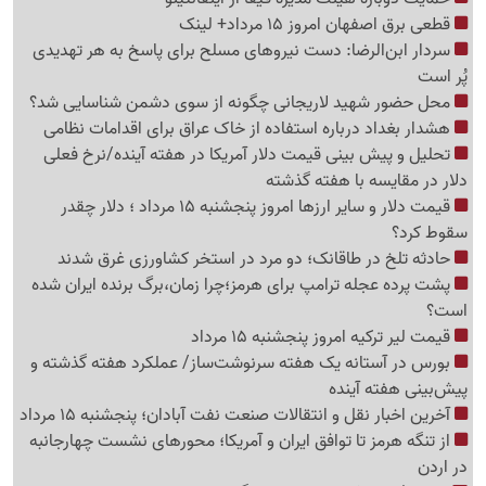
قطعی برق اصفهان امروز 15 مرداد+ لینک
سردار ابن‌الرضا: دست نیروهای مسلح برای پاسخ به هر تهدیدی
پُر است
محل حضور شهید لاریجانی چگونه از سوی دشمن شناسایی شد؟
هشدار بغداد درباره استفاده از خاک عراق برای اقدامات نظامی
تحلیل و پیش بینی قیمت دلار آمریکا در هفته آینده/نرخ فعلی
دلار در مقایسه با هفته گذشته
قیمت دلار و سایر ارزها امروز پنجشنبه 15 مرداد ؛ دلار چقدر
سقوط کرد؟
حادثه تلخ در طاقانک؛ دو مرد در استخر کشاورزی غرق شدند
پشت پرده عجله ترامپ برای هرمز؛چرا زمان،برگ برنده ایران شده
است؟
قیمت لیر ترکیه امروز پنجشنبه 15 مرداد
بورس در آستانه یک هفته سرنوشت‌ساز/ عملکرد هفته گذشته و
پیش‌بینی هفته آینده
آخرین اخبار نقل‌ و انتقالات صنعت نفت آبادان؛ پنجشنبه 15 مرداد
از تنگه هرمز تا توافق ایران و آمریکا؛ محورهای نشست چهارجانبه
در اردن