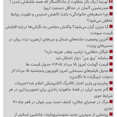
نورنما | یک زائر متفاوت از ماداگاسکار که همه عاشقش شدن !
صدرنشینی آلمان در حداقل دستمزد اروپا
چرا «سفرهای خانوادگی» باعث کاهش استرس و تقویت روابط
عاطفی می‌شود؟
آیا بنزین گران می‌شود؟ واکنش مجلس به نگرانی‌ها درباره افزایش
قیمت سوخت
آخرین وضعیت جاده‌های شمال و مرزهای اربعین؛ تردد روان در
مسیرهای پرتردد
ناوگان «طلایی» ترامپ چقدر هزینه دارد؟
سامانه "برق من" دچار اختلال شد
قیمت گوشت امروز 15 مرداد 1405+ جدول قیمت ها
جدول فیلم‌های سینمایی امروز تلویزیون پنجشنبه 15 مرداد/از
«نجات لنینگراد» تا «گاندی»
زمان‌بندی واریز اعتبار کالابرگ الکترونیکی اعلام شد+جزییات
گام جدید ایران در فضا؛ ماهواره راداری برای تصویربرداری در هر
شرایط جوی
مرگ در صحرای جلالی؛ کشف جسد پسر جوان در قعر چاه 40
متری
رونمایی از سرمربی جدید منچستریونایتد؛ جانشین اسکینر از