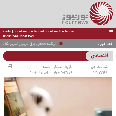
undefined undefined undefined undefined | ساعت
undefined:undefined
خط خبر
برنامه قطعی برق قزوین امروز 15 مرداد اعلام شد+ لینک
اقتصادی
شناسه خبر :
تاریخ انتشار :
شنبه
320748
1405/03/09 ساعت 12:23