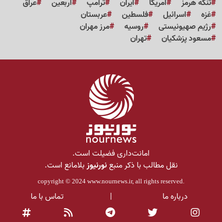
تنگه هرمز
آمریکا
ایران
ترامپ
اربعین
عراق
غزه
اسرائیل
فلسطین
عربستان
رژیم صهیونیستی
روسیه
مرز مهران
مسعود پزشکیان
تهران
امانت‌داری فضیلت است.
نقل مطالب با ذکر منبع
نورنیوز
بلامانع است.
copyright © 2024
www.nournews.ir
, all rights reserved.
درباره ما
|
تماس با ما