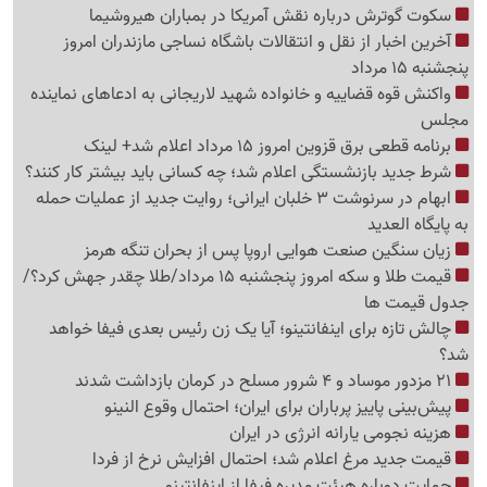
سکوت گوترش درباره نقش آمریکا در بمباران هیروشیما
آخرین اخبار از نقل و انتقالات باشگاه نساجی مازندران امروز
پنجشنبه 15 مرداد
واکنش قوه قضاییه و خانواده شهید لاریجانی به ادعاهای نماینده
مجلس
برنامه قطعی برق قزوین امروز 15 مرداد اعلام شد+ لینک
شرط جدید بازنشستگی اعلام شد؛ چه کسانی باید بیشتر کار کنند؟
ابهام در سرنوشت 3 خلبان ایرانی؛ روایت جدید از عملیات حمله
به پایگاه العدید
زیان سنگین صنعت هوایی اروپا پس از بحران تنگه هرمز
قیمت طلا و سکه امروز پنجشنبه 15 مرداد/طلا چقدر جهش کرد؟/
جدول قیمت ها
چالش تازه برای اینفانتینو؛ آیا یک زن رئیس بعدی فیفا خواهد
شد؟
21 مزدور موساد و 4 شرور مسلح در کرمان بازداشت شدند
پیش‌بینی پاییز پرباران برای ایران؛ احتمال وقوع النینو
هزینه نجومی یارانه انرژی در ایران
قیمت جدید مرغ اعلام شد؛ احتمال افزایش نرخ از فردا
حمایت دوباره هیئت مدیره فیفا از اینفانتینو