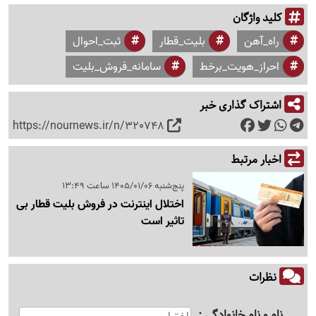
کلید واژگان
راه_آهن
بلیت_قطار
ثبت_احوال
احراز_هویت_برخط
سامانه_فروش_بلیت
اشتراک گذاری خبر
https://nournews.ir/n/320748
اخبار مرتبط
پنج‌شنبه 1405/01/06 ساعت 13:49
اختلال اینترنت در فروش بلیت قطار بی
تاثیر است
نظرات
نام و نام خانوادگی