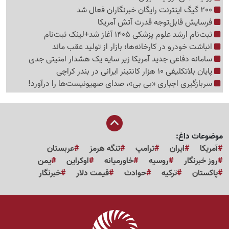
200 گیگ اینترنت رایگان خبرنگاران فعال شد
فرسایش قابل‌توجه قدرت آتش آمریکا
ثبت‌نام ارشد علوم پزشکی 1405 آغاز شد+لینک ثبت‌نام
انباشت خودرو در کارخانه‌ها؛ بازار از تولید عقب ماند
سامانه دفاعی جدید آمریکا زیر سایه یک هشدار امنیتی جدی
پایان بلاتکلیفی 10 هزار کانتینر ایرانی در بندر کراچی
سربازگیری اجباری «بی بی»، صدای صهیونیست‌ها را درآورد!
موضوعات داغ:
آمریکا
ایران
ترامپ
تنگه هرمز
عربستان
روز خبرنگار
روسیه
خاورمیانه
اوکراین
یمن
پاکستان
ترکیه
حوادث
قیمت دلار
خبرنگار