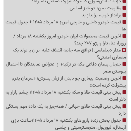
جزئیات آتش‌سوزی گسترده شهرک صنعتی نصیرآباد
مقاومت یمن؛ دو خیز اساسی
برانداز خوب، برانداز بد
قیمت خودرو داخلی و خارجی امروز 18 مرداد 1405 + جدول قیمت
ها
آخرین قیمت محصولات ایران خودرو امروز یکشنبه 18 مرداد /
ری‌را، دنا، تارا و پژو 207 چند؟
مدار دیپلماسی | توافق سه جانبه ائتلاف علیه ایران یا تولد یک
معماری امنیتی؟
جنجال پیمان دفاعی مکه در ترکیه؛ از اعتراض نمایندگان تا احتمال
پیوستن مصر
آخرین وضعیت بیماری جو بایدن از زبان پسرش؛ «سرطان پدرم
پیشرفت کرده است»
پیش بینی قیمت طلا و سکه یکشنبه 18 مرداد 1405؛ چشم بازار به
دلار است
پیش بینی قیمت طلای جهانی / همه‌چیز به یک داده مهم بستگی
دارد
جدول پخش زنده بازی‌های یکشنبه 18 مرداد 1405؛ساعت بازی
آرسنال، لیورپول، منچسترسیتی و چلسی