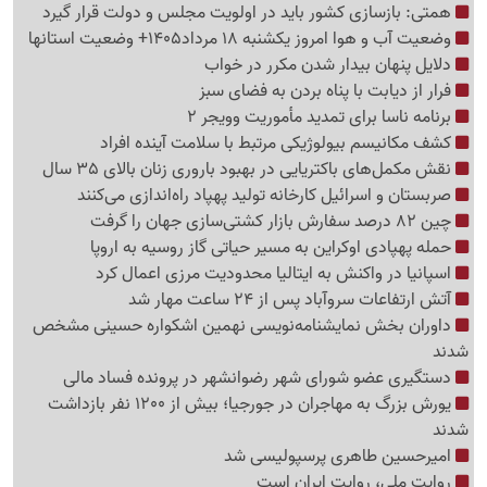
همتی: بازسازی کشور باید در اولویت مجلس و دولت قرار گیرد
وضعیت آب و هوا امروز یکشنبه 18 مرداد1405+ وضعیت استانها
دلایل پنهان بیدار شدن مکرر در خواب
فرار از دیابت با پناه بردن به فضای سبز
برنامه ناسا برای تمدید مأموریت وویجر 2
کشف مکانیسم بیولوژیکی مرتبط با سلامت آینده افراد
نقش مکمل‌های باکتریایی در بهبود باروری زنان بالای 35 سال
صربستان و اسرائیل کارخانه تولید پهپاد راه‌اندازی می‌کنند
چین 82 درصد سفارش بازار کشتی‌سازی جهان را گرفت
حمله پهپادی اوکراین به مسیر حیاتی گاز روسیه به اروپا
اسپانیا در واکنش به ایتالیا محدودیت مرزی اعمال کرد
آتش ارتفاعات سروآباد پس از 24 ساعت مهار شد
داوران بخش نمایشنامه‌نویسی نهمین اشکواره حسینی مشخص
شدند
دستگیری عضو شورای شهر رضوانشهر در پرونده فساد مالی
یورش بزرگ به مهاجران در جورجیا؛ بیش از 1200 نفر بازداشت
شدند
امیرحسین طاهری پرسپولیسی شد
روایت ملی، روایت ایران است