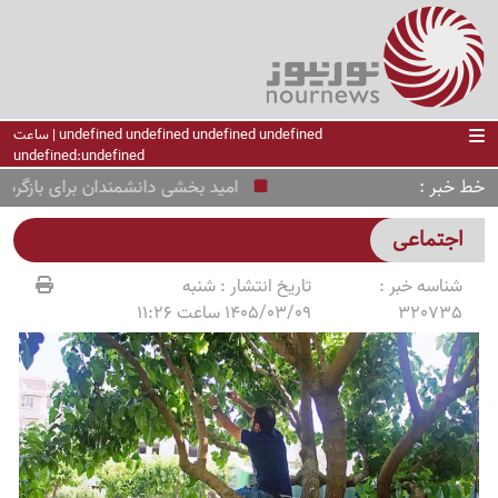
undefined undefined undefined undefined | ساعت
undefined:undefined
خط خبر
امید بخشی دانشمندان برای بازگرداندن 
اجتماعی
شناسه خبر :
تاریخ انتشار :
شنبه
320735
1405/03/09 ساعت 11:26