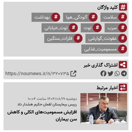
کلید واژگان
سلامت
آلودگی_هوا
بهداشت
سرب
توت
توت_خیابانی
عفونت_گوارشی
فلزات_سنگین
مسمومیت_غذایی
اشتراک گذاری خبر
https://nournews.ir/n/320735
اخبار مرتبط
دوشنبه 1404/08/19 ساعت 10:04
رییس بیمارستان لقمان حکیم هشدار داد
افزایش مسمومیت‌های الکلی و کاهش
سن بیماران