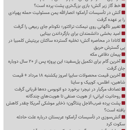
خط گاز زیر آتش؛ بازی بزرگ‌تری پشت پرده است؟
آتش در تأسیسات آرامکو؛ انصارالله یمن مسئولیت حمله پهپادی
را بر عهده گرفت
تغییر ناگهانی روی نیمکت تراکتور؛ نکونام جای ربیعی را گرفت
امید بخشی دانشمندان برای بازگرداندن بینایی
کانادا در محاصره آتش؛ تخلیه گسترده ساکنان بریتیش کلمبیا در
پی گسترش حریق
پیمان دفاعی مکه
آخرین گام برای تکمیل پل‌سفید؛ این پروژه پس از 20 سال دوباره
جان گرفت
آخرین قیمت محصولات سایپا امروز یکشنبه 18 مرداد + قیمت
شاهین، اطلس، کوییک و ساینا
تصادف مرگبار در نیجر؛ برخورد دو اتوبوس ده‌ها قربانی گرفت
روحانیت ایرانی؛ از هویت صنفی تا هویت‌های چندگانه
پشت پرده ضرب‌الاجل پنتاگون؛ ذخایر موشکی آمریکا چقدر کاهش
یافته است؟
آتش‌سوزی در تأسیسات آرامکو؛ عربستان درباره علت حادثه
سکوت کرد