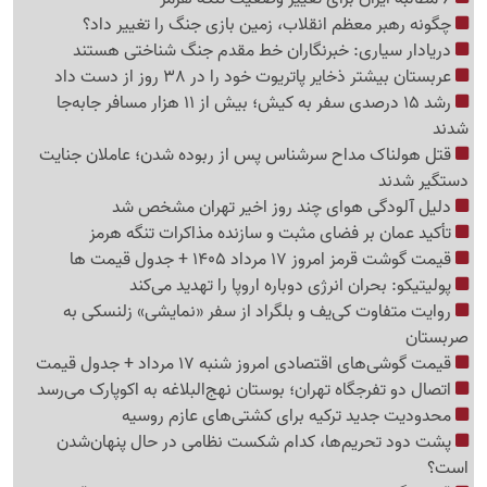
چگونه رهبر معظم انقلاب، زمین بازی جنگ را تغییر داد؟
دریادار سیاری: خبرنگاران خط مقدم جنگ شناختی هستند
عربستان بیشتر ذخایر پاتریوت خود را در 38 روز از دست داد
رشد 15 درصدی سفر به کیش؛ بیش از 11 هزار مسافر جابه‌جا
شدند
قتل هولناک مداح سرشناس پس از ربوده شدن؛ عاملان جنایت
دستگیر شدند
دلیل آلودگی هوای چند روز اخیر تهران مشخص شد
تأکید عمان بر فضای مثبت و سازنده مذاکرات تنگه هرمز
قیمت گوشت قرمز امروز 17 مرداد 1405 + جدول قیمت ها
پولیتیکو: بحران انرژی دوباره اروپا را تهدید می‌کند
روایت متفاوت کی‌یف و بلگراد از سفر «نمایشی» زلنسکی به
صربستان
قیمت گوشی‌های اقتصادی امروز شنبه 17 مرداد + جدول قیمت
اتصال دو تفرجگاه تهران؛ بوستان نهج‌البلاغه به اکوپارک می‌رسد
محدودیت جدید ترکیه برای کشتی‌های عازم روسیه
پشت دود تحریم‌ها، کدام شکست نظامی در حال پنهان‌شدن
است؟