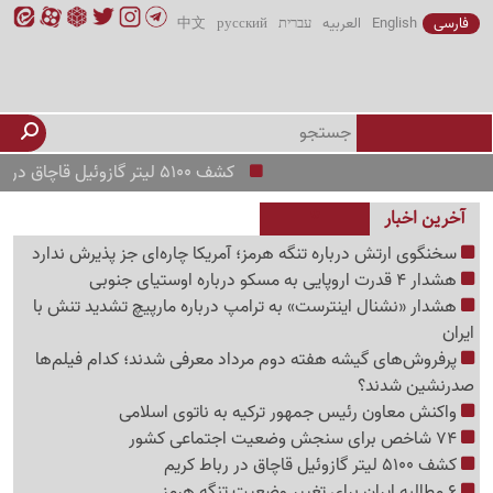
فارسی
English
العربیه
עברית
русский
中文
کشف 5100 لیتر گازوئیل قاچاق در رباط کریم
آخرین اخبار
سخنگوی ارتش درباره تنگه هرمز؛ آمریکا چاره‌ای جز پذیرش ندارد
هشدار 4 قدرت اروپایی به مسکو درباره اوستیای جنوبی
هشدار «نشنال اینترست» به ترامپ درباره مارپیچ تشدید تنش با
ایران
پرفروش‌های گیشه هفته دوم مرداد معرفی شدند؛ کدام فیلم‌ها
صدرنشین شدند؟
واکنش معاون رئیس جمهور ترکیه به ناتوی اسلامی
74 شاخص برای سنجش وضعیت اجتماعی کشور
کشف 5100 لیتر گازوئیل قاچاق در رباط کریم
6 مطالبه ایران برای تغییر وضعیت تنگه هرمز