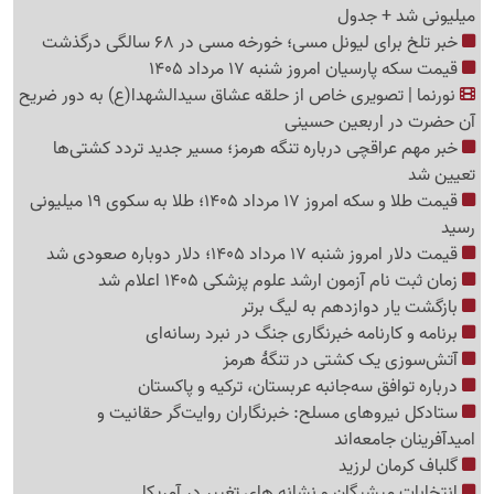
میلیونی شد + جدول
خبر تلخ برای لیونل مسی؛ خورخه مسی در 68 سالگی درگذشت
قیمت سکه پارسیان امروز شنبه 17 مرداد 1405
نورنما | تصویری خاص از حلقه عشاق سیدالشهدا(ع) به دور ضریح
آن حضرت در اربعین حسینی
خبر مهم عراقچی درباره تنگه هرمز؛ مسیر جدید تردد کشتی‌ها
تعیین شد
قیمت طلا و سکه امروز 17 مرداد 1405؛ طلا به سکوی 19 میلیونی
رسید
قیمت دلار امروز شنبه 17 مرداد 1405؛ دلار دوباره صعودی شد
زمان ثبت نام آزمون ارشد علوم پزشکی 1405 اعلام شد
بازگشت یار دوازدهم به لیگ برتر
برنامه و کارنامه خبرنگاری جنگ در نبرد رسانه‌ای
آتش‌سوزی یک کشتی در تنگهٔ هرمز
درباره توافق سه‌جانبه عربستان، ترکیه و پاکستان
ستادکل نیروهای مسلح: خبرنگاران روایت‌گر حقانیت و
امیدآفرینان جامعه‌اند
گلباف کرمان لرزید
انتخابات میشیگان و نشانه های تغییر در آمریکا