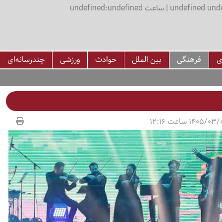
اعت undefined:undefined
ی
فرهنگی
بین الملل
حوادث
ورزشی
چندرسانه‌ای