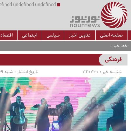
undefined undefined undefined undefined | س
صفحه اصلی
عناوین اخبار
سیاسی
اجتماعی
اقتصاد
خط خبر
فرهنگی
شناسه خبر :
320730
تاریخ انتشار :
شنبه 1405/03/09 ساعت 12:16