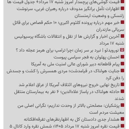
قیمت گوشی‌های پرچمدار امروز شنبه 17 مرداد+ جدول قیمت ها
اظهارات تأمل برانگیز مدودف درباره رهبران غربی، سرنوشت
زلنسکی و وضعیت ارمنستان
خبر مهم درباره پرونده کلثوم اکبری؛ 10 حکم قصاص برای قاتل
سریالی مازندران
آخرین اخبار و گزارش ها از نقل و انتقالات باشگاه پرسپولیس
شنبه 17 مرداد
نورویدئو | نبرد بر سر زمان ؛چرا ترامپ برای هرمز عجله داد ؟
احسان پهلوان به فجر سپاسی پیوست
پیام قاطعانه دبیر شورای عالی امنیت ملی به آمریکا
جنایت هولناک در قیامدشت؛ مردی همسرش را کشت و جسدش
را دفن کرد
تاریخ نهایی خروج نیروهای ائتلاف آمریکا از عراق اعلام شد
حادثه هولناک در پاساژ علاءالدین؛ 6 نفر به بیمارستان منتقل
شدند
پزشکیان: مصلحتی بالاتر از وحدت نداریم؛ نگرانی اصلی من
معیشت مردم است
هشدار جدی دادستان کل به اظهارنظرهای تفرقه‌افکنانه
قیمت نقره امروز شنبه 17 مرداد 1405؛ شمش نقره وارد کانال 5