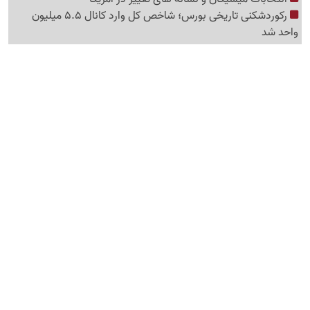
رکوردشکنی تاریخی بورس؛ شاخص کل وارد کانال 5.5 میلیون
واحد شد