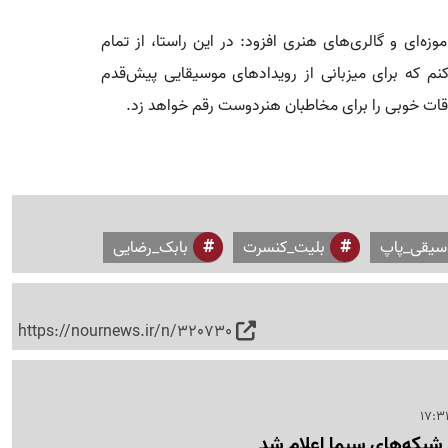
ه‌ای و گالری‌های هنری افزود: در این راستا، از تمام
 که برای میزبانی از رویدادهای موسیقایی پیش‌قدم
ات خوبی را برای مخاطبان هنردوست رقم خواهد زد.
سیقی_پاپ
بلیت_کنسرت
بابک_رضایی
https://nournews.ir/n/320730
م شبکه‌های سیما اعلام شد