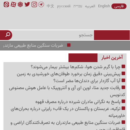
فارسی
English
العربیه
עברית
русский
中文
ضربات سنگین منابع طبیعی مازندران به تص
آخرین اخبار
چرا با گرم شدن هوا، شکم‌ها بیشتر بیمار می‌شوند؟
پیش‌بینی دقیق زمان برخورد طوفان‌های خورشیدی به زمین
آیا آب گازدار برای دندان‌ها مضر است؟
رقابت جدید متا، اوپن ای آی و آنتروپیک با عامل هوش مصنوعی
کدنویس
پاسخ به نگرانی مادران شیرده درباره مصرف قهوه
ترکیه، عربستان و پاکستان در یک قاب؛ رایزنی درباره بحران‌های
خاورمیانه
ضربات سنگین منابع طبیعی مازندران به تصرف‌کنندگان اراضی و
قاچاقچیان چوب