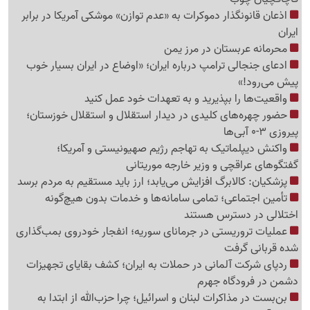
اذعان قانونگذار دموکرات به «عدم توازن» موشکی آمریکا در برابر
ایران
محرمانه عربستان در مرز یمن
ادعای جنجالی ترامپ درباره ایران؛ «اوضاع در ایران بسیار خوب
پیش می‌رود!»
واقعیت‌ها را بپذیرید و به تعهدات خود عمل کنید
حضور چهره‌های کلیدی در دیدار استقلال و استقلال خوزستان؛
پیروزی 3-0 آبی‌ها
واکنش دیپلماتیک به تهاجم رژیم صهیونیستی و آمریکا؛
گفتگوهای عراقچی و وزیر خارجه موریتانی
پزشکیان: کالابرگ افزایش می‌یابد؛ ارز باید مستقیم به مردم برسد
تأمین اجتماعی؛ تمامی سامانه‌ها و خدمات بدون هیچ‌گونه
اختلالی در دسترس هستند
عملیات تروریستی در جرمانای سوریه؛ انفجار خودروی بمب‌گذاری
شده قربانی گرفت
ردپای شرکت آلمانی در حملات به ایران؛ کشف بقایای تجهیزات
دشمن در فرودگاه جهرم
بن‌بست در مذاکرات لبنان و اسرائیل؛ چرا حزب‌الله از ابتدا به