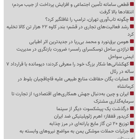
قطعی سامانه تأمین اجتماعی و افزایش پرداخت از جیب مردم؛
انتقادها بالا گرفت
چگونه تاب‌آوری تهران، ترامپ را غافلگیر کرد؟
رشد فعالیت‌های تجاری در قشم؛ بندر کاوه 22 هزار تن کالا تخلیه
کرد
هومن برق‌نورد و محمد بی‌ریا در جدیدترین اثر اطیابی
تراژدی ساحل توسکسرای رامسر؛ ضرورت بازنگری در مدیریت
ایمنی سواحل
کهکشانی‌ها شکار بزرگ خود را معرفی کردند؛ دیومانده با قرارداد 7
ساله در رئال
عملیات یگان حفاظت منابع طبیعی علیه قاچاقچیان بلوط در
کرمانشاه
ایران و چین به‌دنبال جهش همکاری‌های اقتصادی؛ از تجارت تا
سرمایه‌گذاری مشترک
درگذشت یک پیشکسوت دیگر از سینما
کریدور قفقاز؛ اهرم ژئوپلیتیکی ضد ایران
توزیع 20 تن گاز مایع یارانه‌ای در مرز چذابه
جزئیات حملات موشکی یمن به مواضع نیروهای وابسته به
عربستان