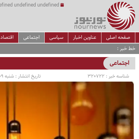
undefined undefined undefined undefined | س
صفحه اصلی
عناوین اخبار
سیاسی
اجتماعی
اقتصاد
خط خبر
اجتماعی
شناسه خبر :
320722
تاریخ انتشار :
شنبه 1405/03/09 ساعت 11:33