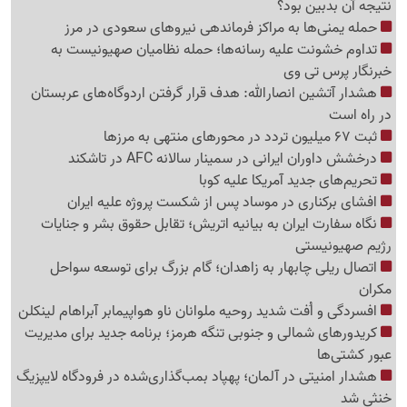
نتیجه آن بدبین بود؟
حمله یمنی‌ها به مراکز فرماندهی نیروهای سعودی در مرز
تداوم خشونت علیه رسانه‌ها؛ حمله نظامیان صهیونیست به
خبرنگار پرس تی وی
هشدار آتشین انصارالله: هدف قرار گرفتن اردوگاه‌های عربستان
در راه است
ثبت 67 میلیون تردد در محورهای منتهی به مرزها
درخشش داوران ایرانی در سمینار سالانه AFC در تاشکند
تحریم‌های جدید آمریکا علیه کوبا
افشای برکناری در موساد پس از شکست پروژه علیه ایران
نگاه سفارت ایران به بیانیه اتریش؛ تقابل حقوق بشر و جنایات
رژیم صهیونیستی
اتصال ریلی چابهار به زاهدان؛ گام بزرگ برای توسعه سواحل
مکران
افسردگی و اُفت شدید روحیه ملوانان ناو هواپیمابر آبراهام لینکلن
کریدورهای شمالی و جنوبی تنگه هرمز؛ برنامه جدید برای مدیریت
عبور کشتی‌ها
هشدار امنیتی در آلمان؛ پهپاد بمب‌گذاری‌شده در فرودگاه لایپزیگ
خنثی شد