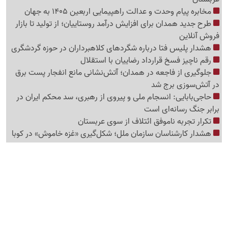
مخابره پیام وحدت و عدالت راهپیمایی اربعین 1405 به جهان
طرح جدید همدان برای افزایش درآمد روستاییان؛ از تولید تا بازار
فروش آنلاین
هشدار پلیس فتا درباره شگردهای کلاهبرداران در حوزه گردشگری
رقم ناچیز فسخ قرارداد رضاییان با استقلال
جلوگیری از فاجعه در همدان؛ آتش‌نشانی مانع انفجار پست برق
در آتش‌سوزی برج شد
حاجی‌بابایی: انسجام ملی و پیروی از رهبری، سد محکم ایران در
برابر جنگ رسانه‌ای است
تکرار تجربه ناموفق ائتلاف از سوی عربستان
هشدار کارشناسان سازمان ملل؛ شکل‌گیری «غزه‌ خاموش» در کوبا