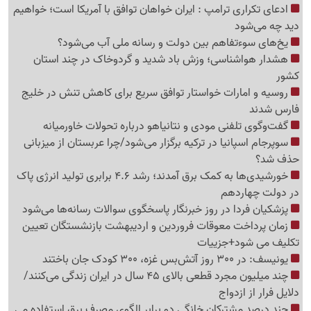
ادعای تکراری ترامپ : ایران خواهان توافق با آمریکا است؛ خواهیم
دید چه می‌شود
یخ‌های سوءتفاهم بین دولت و رسانه ملی آب می‌شود؟
هشدار هواشناسی؛ وزش باد شدید و گردوخاک در چند استان
کشور
روسیه و امارات خواستار توافق سریع برای کاهش تنش در خلیج
فارس شدند
گفت‌وگوی تلفنی مودی و نتانیاهو درباره تحولات خاورمیانه
سوپرجام اسپانیا در ترکیه برگزار می‌شود/چرا عربستان از میزبانی
حذف شد؟
خورشیدی‌ها به کمک برق آمدند؛ رشد 4.6 برابری تولید انرژی پاک
در دولت چهاردهم
پزشکیان فردا در روز خبرنگار پاسخگوی سوالات رسانه‌ها می‌شود
زمان پرداخت معوقات فروردین و اردیبهشت بازنشستگان تعیین
تکلیف می شود+جزییات
یونیسف: در 300 روز آتش‌بس غزه، 300 کودک جان باختند
چند میلیون مجرد قطعی بالای 45 سال در ایران زندگی می‌کنند/
دلایل فرار از ازدواج
چند درصد مشترکان خانگی دو برابر الگوی مصرف برق استفاده می