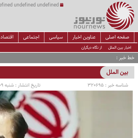
undefined undefined undefined undefined | س
صفحه اصلی
عناوین اخبار
سیاسی
اجتماعی
اقتصاد
اخبار بین الملل
از نگاه دیگران
خط خبر
بین الملل
شناسه خبر :
320695
تاریخ انتشار :
شنبه 1405/03/09 ساعت 09:15