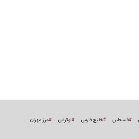
فلسطین
خلیج فارس
اوکراین
مرز مهران