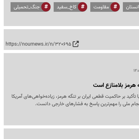
انستان
مقاومت
کاخ_سفید
جنگ_تحمیلی
https://nournews.ir/n/320695
ه هرمز بلامنازع است
تأکید بر حاکمیت قطعی ایران بر تنگه هرمز، زیاده‌خواهی‌های آمریکا
نسجام ملی را مهم‌ترین پاسخ به فشارهای خارجی دانست.