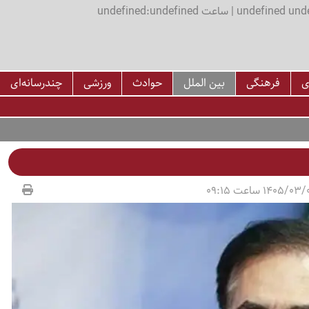
اعت undefined:undefined
ی
فرهنگی
بین الملل
حوادث
ورزشی
چندرسانه‌ای