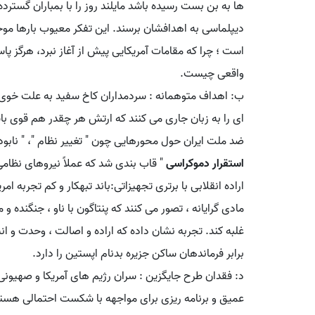
ها به بن بست رسیده باشد مایلند روز را با بمباران گسترد
دیپلماسی به اهدافشان برسند. این تفکر معیوب بارها م
است ؛ چرا که مقامات آمریکایی پیش از آغاز نبرد، هرگز پ
واقعی چیست.
ب: اهداف متوهمانه : سردمداران کاخ سفید به علت خوی استک
ای را به زبان جاری می کنند که ارتش هر چقدر هم قوی باش
ضد ملت ایران حول محورهایی چون " تغییر نظام "، " نابودی
استقرار دموکراسی
" قاب بندی شد که عملاً نیروهای نظامی آ
اراده انقلابی با برتری تجهیزاتی:باند تبهکار و کم تجربه ام
مادی گرایانه ، تصور می کنند که پنتاگون با ناو ، جنگنده و
غلبه کند. تجربه نشان داده که اراده و اصالت ، وحدت و ان
برابر فرماندهان ساکن جزیره بدنام اپستین را دارد.
د: فقدان طرح جایگزین : سران رژیم های آمریکا و صهیونی د
عمیق و برنامه ریزی برای مواجهه با شکست احتمالی هستند