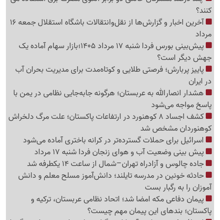
کنند؟
آخرین اخبار و گزارش‌ها از نقل‌وانتقالات باشگاه استقلال جمعه 16
مرداد
پیش‌بینی بورس فردا شنبه 17 مرداد 1405؛بازار سهام آماده یک
جهش دیگر است؟
پاییز پربارش؛ فرصتی طلایی و کوتاه‌مدت برای مدیریت بحران آب
در ایران
هشدار انصارالله به عربستان؛ هرگونه جابه‌جایی نظامی در یمن با
پاسخ مواجه می‌شود
کشف اجساد 8 کوهنورد در ارتفاعات پاکستان؛ علت مرگ دلخراش
کوهنوردان مشخص شد
اسرائیل برای حملات گسترده‌تر در کرانه باختری آماده می‌شود
پیش بینی وضعیت آب و هوای زنجان فردا شنبه 17 مرداد
جاده چالوس و آزادراه تهران–شمال از ساعت 14 یکطرفه شد
حادثه خونین در مدرسه تایلند؛ دانش‌آموز مسلح معلم و دانش
آموزان را به رگبار بست
پیمان دفاعی مکه امضا شد؛ اتحاد نظامی عربستان، ترکیه و
پاکستان؛ بندهای این پیمان مهم چیست؟