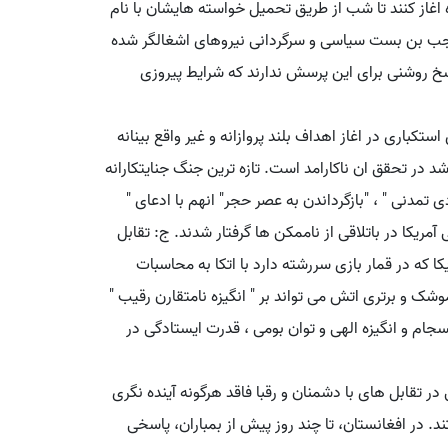
ه اغاز کنند تا شب از طریق تحمیل خواسته هایشان با نام
وجب بن بست سیاسی و سرگردانی نیروهای اشغالگر شده
اسخ روشنی برای این پرسش ندارند که شرایط پیروزی
باری در اغاز اهداف بلند پروازانه و غیر واقع بینانه
د در تحقق ان ناکارامد است. تازه ترین جنگ جنایتکارانه
 تمدنی " ، "بازگرداندن به عصر حجر" انهم با ادعای "
مریکا در باتلاقی از ناممکن ها گرفتار شدند. ج: تقابل
ریکا که در قمار بازی سررشته دارد با اتکا به محاسبات
 موشک و برتری اتش می تواند بر " انگیزه نامتقارن رقیب "
سجام و انگیزه الهی و توان بومی ، قدرت ایستادگی در
ر تقابل های با دشمنان و رقبا فاقد هرگونه آینده نگری
. در افغانستان، تا چند روز پیش از بمباران، پاسخی