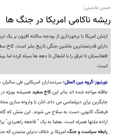
حسن عابدینی:
ریشه ناکامی امریکا در جنگ ها
ارتش امریکا با برخورداری از بودجه سالانه افزون بر یک تر
دارای قدرتمندترین ماشین جنگی تاریخ بشر است. کاخ سفید ر
است.
نورنیوز-گروه بین الملل:
سردمداران امریکایی طی سالیان در
عاقله مواجه شده اند بنابر این
کاخ سفید
همیشه بویژه در 
جایگزین برای دیپلماسی می داند.انان با وارونه سازی 
فرهنگ کابویی دست به سلاح می شوند. این منش که گاه با تو
اراده ملتها همراه است، بعضا به یک " فاجعه راهبردی" بر
رابطه سیاست و جنگ
:امریکا بر خلاف دنیای متمدن که جن