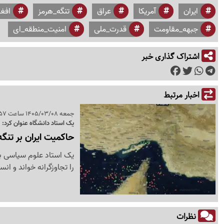
ایران
آمریکا
عراق
تنگه_هرمز
افغ
جبهه_مقاومت
قدرت_ملی
امنیت_منطقه_ای
اشتراک گذاری خبر
اخبار مرتبط
جمعه 1405/03/08 ساعت 12:57
یک استاد دانشگاه عنوان کرد:
حاکمیت ایران بر تنگ
یک استاد علوم سیاسی با 
را تجاوزگرانه خواند و ا
نظرات