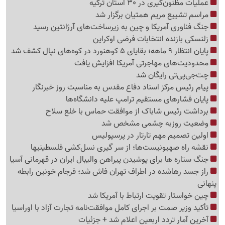
عملیات مظنون‌گیری در 30 استان ترکیه
مراسم تشییع مریم همتیان برگزار شد
جنگ فناوری آمریکا و چین به زیرساخت‌های آرژانتین رسید
زلنسکی بازنده انتخابات فرضی اوکراین
پایان انتظار 9 ماهه؛ بقایای 5 کوهنورد در کوه‌های نپال کشف شد
محدودیت‌های مهاجرتی آمریکا افزایش یافت
چت‌جی‌پی‌تی رایگان شد
پیام رئیس مرکز اسناد دفاع مقدس به مناسبت روز خبرنگار
پایان فشارهای مستقیم ترامپ علیه دانشگاه‌ها
برداشت رئیس شاباک از موافقت حماس با خلع سلاح
وضعیت روزبه چشمی مشخص شد
اولین تصمیم مهم تارتار در پرسپولیس
نقشه راه صهیونیست‌ها؛ از سر گیری نسل‌کشی فلسطینی‍ها
جنگ ستاره ها برای پوشیدن پیراهن والیبال ایران در قهرمانی آسیا
راز جسد رهاشده در اطراف تهران فاش شد؛ فرجام خونین رابطه
پنهانی
چین خواستار تقویت ارتباط با آمریکا شد
تأکید وزیر صمت بر اجرای کامل موافقت‌نامه تجارت آزاد با اوراسیا
آخرین آمار تردد اربعین اعلام شد + جزئیات