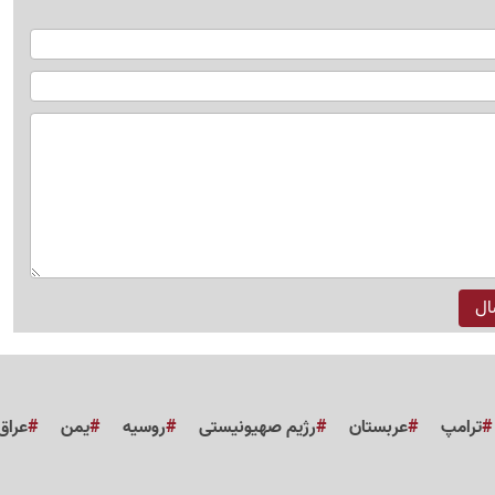
ترامپ
عربستان
رژیم صهیونیستی
روسیه
یمن
عراق