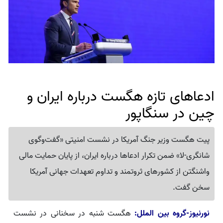
ادعاهای تازه هگست درباره ایران و
چین در سنگاپور
پیت هگست وزیر جنگ آمریکا در نشست امنیتی «گفت‌وگوی
شانگری-لا» ضمن تکرار ادعاها درباره ایران، از پایان حمایت مالی
واشنگتن از کشورهای ثروتمند و تداوم تعهدات جهانی آمریکا
سخن گفت.
نورنیوز-گروه بین الملل:
هگست شنبه در سخنانی در نشست