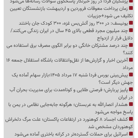
پزشکیان فردا در روز خبرنگار پاسخگوی سوالات رسانه‌ها می‌شود
زمان پرداخت معوقات فروردین و اردیبهشت بازنشستگان تعیین
تکلیف می شود+جزییات
یونیسف: در 300 روز آتش‌بس غزه، 300 کودک جان باختند
چند میلیون مجرد قطعی بالای 45 سال در ایران زندگی می‌کنند/
دلایل فرار از ازدواج
چند درصد مشترکان خانگی دو برابر الگوی مصرف برق استفاده می
کنند؟
آخرین اخبار و گزارش‌ها از نقل‌وانتقالات باشگاه استقلال جمعه 16
مرداد
پیش‌بینی بورس فردا شنبه 17 مرداد 1405؛بازار سهام آماده یک
جهش دیگر است؟
پاییز پربارش؛ فرصتی طلایی و کوتاه‌مدت برای مدیریت بحران آب
در ایران
هشدار انصارالله به عربستان؛ هرگونه جابه‌جایی نظامی در یمن با
پاسخ مواجه می‌شود
کشف اجساد 8 کوهنورد در ارتفاعات پاکستان؛ علت مرگ دلخراش
کوهنوردان مشخص شد
اسرائیل برای حملات گسترده‌تر در کرانه باختری آماده می‌شود