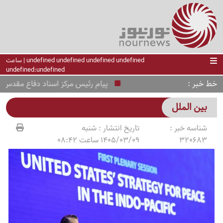
undefined undefined undefined undefined | ساعت
undefined:undefined
خط خبر
پیام رئیس مرکز اسناد دفاع مقدس به من
بین الملل
شناسه خبر :
تاریخ انتشار :
شنبه
320683
1405/03/09 ساعت 08:42