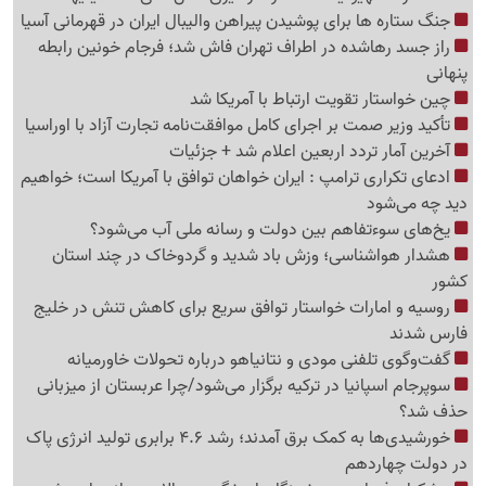
جنگ ستاره ها برای پوشیدن پیراهن والیبال ایران در قهرمانی آسیا
راز جسد رهاشده در اطراف تهران فاش شد؛ فرجام خونین رابطه
پنهانی
چین خواستار تقویت ارتباط با آمریکا شد
تأکید وزیر صمت بر اجرای کامل موافقت‌نامه تجارت آزاد با اوراسیا
آخرین آمار تردد اربعین اعلام شد + جزئیات
ادعای تکراری ترامپ : ایران خواهان توافق با آمریکا است؛ خواهیم
دید چه می‌شود
یخ‌های سوءتفاهم بین دولت و رسانه ملی آب می‌شود؟
هشدار هواشناسی؛ وزش باد شدید و گردوخاک در چند استان
کشور
روسیه و امارات خواستار توافق سریع برای کاهش تنش در خلیج
فارس شدند
گفت‌وگوی تلفنی مودی و نتانیاهو درباره تحولات خاورمیانه
سوپرجام اسپانیا در ترکیه برگزار می‌شود/چرا عربستان از میزبانی
حذف شد؟
خورشیدی‌ها به کمک برق آمدند؛ رشد 4.6 برابری تولید انرژی پاک
در دولت چهاردهم