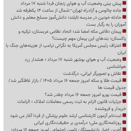
پیش بینی وضعیت آب و هوای زنجان فردا شنبه 17 مرداد
جاده چالوس و آزادراه تهران–شمال از ساعت 14 یکطرفه شد
حادثه خونین در مدرسه تایلند؛ دانش‌آموز مسلح معلم و دانش
آموزان را به رگبار بست
پیمان دفاعی مکه امضا شد؛ اتحاد نظامی عربستان، ترکیه و
پاکستان؛ بندهای این پیمان مهم چیست؟
اعتراف رئیس مجلس آمریکا به نگرانی ترامپ از هزینه‌های جنگ با
ایران
وضعیت آب و هوای بوشهر شنبه 17 مرداد ؛ هشدار زرد
هواشناسی
نقاش و تصویرگر ایرانی، درگذشت
قیمت طلا و سکه امروز جمعه 16 مرداد 1405 / بازار غافلگیر شد/
جدول قیمت ها
قیمت یورو امروز جمعه 16 مرداد چقدر شد؟
جزئیات قانون الزام به ثبت رسمی معاملات املاک ؛ الزامات
خریدار و فروشنده
ثبت‌نام‌ آزمون کارشناسی ارشد علوم پزشکی از فردا آغاز می شود
روزنامه‌نگاری ملی؛ درآمدی بر حقیقت‌نگاری ایرانی
آخرین اخبار بازنشستگان تامین اجتماعی امروز جمعه 16 مرداد؛