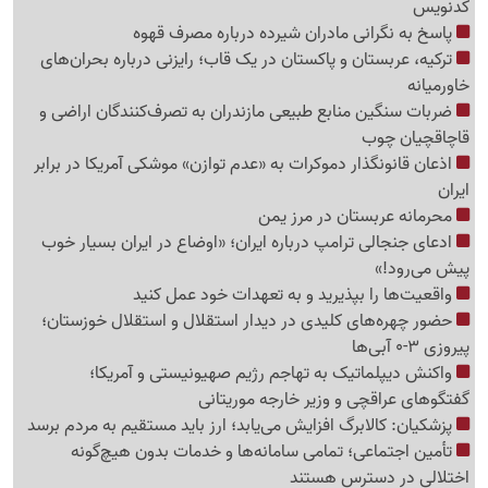
کدنویس
پاسخ به نگرانی مادران شیرده درباره مصرف قهوه
ترکیه، عربستان و پاکستان در یک قاب؛ رایزنی درباره بحران‌های
خاورمیانه
ضربات سنگین منابع طبیعی مازندران به تصرف‌کنندگان اراضی و
قاچاقچیان چوب
اذعان قانونگذار دموکرات به «عدم توازن» موشکی آمریکا در برابر
ایران
محرمانه عربستان در مرز یمن
ادعای جنجالی ترامپ درباره ایران؛ «اوضاع در ایران بسیار خوب
پیش می‌رود!»
واقعیت‌ها را بپذیرید و به تعهدات خود عمل کنید
حضور چهره‌های کلیدی در دیدار استقلال و استقلال خوزستان؛
پیروزی 3-0 آبی‌ها
واکنش دیپلماتیک به تهاجم رژیم صهیونیستی و آمریکا؛
گفتگوهای عراقچی و وزیر خارجه موریتانی
پزشکیان: کالابرگ افزایش می‌یابد؛ ارز باید مستقیم به مردم برسد
تأمین اجتماعی؛ تمامی سامانه‌ها و خدمات بدون هیچ‌گونه
اختلالی در دسترس هستند