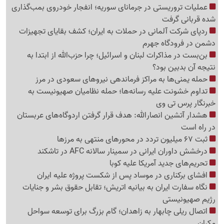
عملیات تروریستی در جرمانای سوریه؛ انفجار خودروی بمب‌گذاری
شده قربانی گرفت
ردپای شرکت آلمانی در حملات به ایران؛ کشف بقایای تجهیزات
دشمن در فرودگاه جهرم
بن‌بست در مذاکرات لبنان و اسرائیل؛ چرا حزب‌الله از ابتدا به
نتیجه آن بدبین بود؟
حمله یمنی‌ها به مراکز فرماندهی نیروهای سعودی در مرز
تداوم خشونت علیه رسانه‌ها؛ حمله نظامیان صهیونیست به
خبرنگار پرس تی وی
هشدار آتشین انصارالله: هدف قرار گرفتن اردوگاه‌های عربستان
در راه است
ثبت 67 میلیون تردد در محورهای منتهی به مرزها
درخشش داوران ایرانی در سمینار سالانه AFC در تاشکند
تحریم‌های جدید آمریکا علیه کوبا
افشای برکناری در موساد پس از شکست پروژه علیه ایران
نگاه سفارت ایران به بیانیه اتریش؛ تقابل حقوق بشر و جنایات
رژیم صهیونیستی
اتصال ریلی چابهار به زاهدان؛ گام بزرگ برای توسعه سواحل
مکران