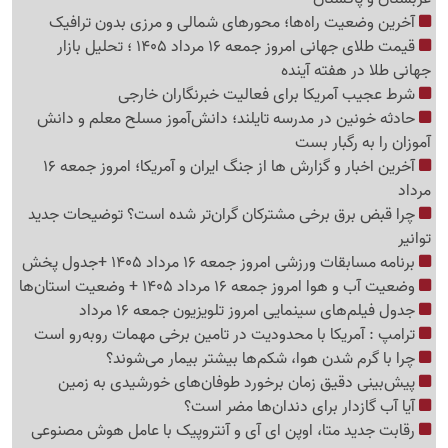
آخرین وضعیت راه‌ها؛ محورهای شمالی و مرزی بدون ترافیک
قیمت طلای جهانی امروز جمعه 16 مرداد 1405 ؛ تحلیل بازار
جهانی طلا در هفته آینده
شرط عجیب آمریکا برای فعالیت خبرنگاران خارجی
حادثه خونین در مدرسه تایلند؛ دانش‌آموز مسلح معلم و دانش
آموزان را به رگبار بست
آخرین اخبار و گزارش ها از جنگ ایران و آمریکا؛ امروز جمعه 16
مرداد
چرا قبض برق برخی مشترکان گران‌تر شده است؟ توضیحات جدید
توانیر
برنامه مسابقات ورزشی امروز جمعه 16 مرداد 1405 +جدول پخش
وضعیت آب و هوا امروز جمعه 16 مرداد 1405 + وضعیت استان‌ها
جدول فیلم‌های سینمایی امروز تلویزیون جمعه 16 مرداد
ترامپ : آمریکا با محدودیت در تامین برخی مهمات روبه‌رو است
چرا با گرم شدن هوا، شکم‌ها بیشتر بیمار می‌شوند؟
پیش‌بینی دقیق زمان برخورد طوفان‌های خورشیدی به زمین
آیا آب گازدار برای دندان‌ها مضر است؟
رقابت جدید متا، اوپن ای آی و آنتروپیک با عامل هوش مصنوعی