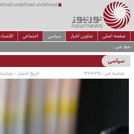
undefined undefined undefined undefined | س
صفحه اصلی
عناوین اخبار
سیاسی
اجتماعی
اقتصاد
خط خبر
سیاسی
شناسه خبر :
320635
تاریخ انتشار :
دوشنبه 1405/03/11 ساعت :34