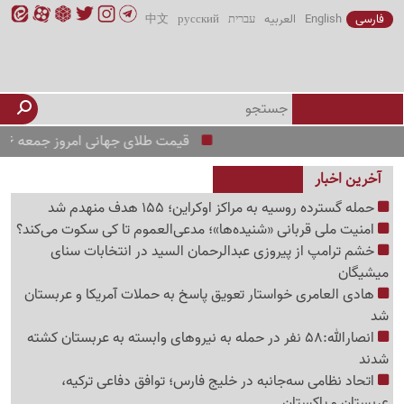
فارسی
English
العربیه
עברית
русский
中文
قیمت طلای جهانی امروز جمعه 16 مرداد 1405 ؛ تحلیل بازار جهانی طلا در هفته آینده
آخرین اخبار
حمله گسترده روسیه به مراکز اوکراین؛ 155 هدف منهدم شد
امنیت ملی قربانی «شنیده‌ها»؛ مدعی‌العموم تا کی سکوت می‌کند؟
خشم ترامپ از پیروزی عبدالرحمان السید در انتخابات سنای
میشیگان
هادی العامری خواستار تعویق پاسخ به حملات آمریکا و عربستان
شد
انصارالله:58 نفر در حمله به نیروهای وابسته به عربستان کشته
شدند
اتحاد نظامی سه‌جانبه در خلیج فارس؛ توافق دفاعی ترکیه،
عربستان و پاکستان