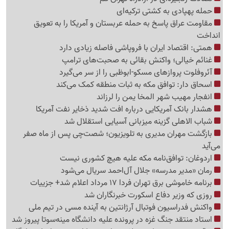
حمله پهپادی به کشتی ترکیه‌ای
مقاومت عراق پاسخ به حمله عربستان و آمریکا را به تعویق
انداخت
همتی: اقتصاد ایران با فروپاشی فاصله زیادی دارد
غنائم خیالی؛ واکنش بقائی به صحبت‌های ترامپ
آئروفلوت پروازهای مسکو-ابوظبی را از سر می‌گیرد
اسحاق دار: توافق مکه به ثبات منطقه کمک می‌کند
انفجار مهیب شهر المخا یمن را لرزاند
هشدار بانک آمریکایی درباره افت شدید ذخایر نفت آمریکا
شباب الاهلی گزینه میزبانی آسیایی استقلال شد
بازگشت مهران مدیری به تلویزیون؛ شصت‌چی پس از ماه صفر
می‌آید
اردوغان: توافق‌نامه مکه علیه هیچ کشوری نیست
رمان «مدیر مدرسه» جلال آل‌احمد سریال می‌شود
برنامه خاموشی برق تهران فردا 17 مرداد اعلام شد+ جزییات
روزی که وزیر دفاع اسکورت خبرنگاران شد
واکنش فدراسیون فوتبال آرژانتین به آینده مسی در تیم ملی
استاد منتقد جنگ غزه در پرونده علیه دانشگاه مینه‌سوتا پیروز شد