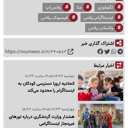
تکنولوژی
متا
واتس‌اپ
اینستاگرام_پلاس
فیسبوک_پلاس
واتساپ_پلاس
اشتراک گذاری خبر
https://nournews.ir/n/320582
اخبار مرتبط
دوشنبه 1405/04/22 ساعت 18:23
اتحادیه اروپا دسترسی کودکان به
اینستاگرام را محدود می‌کند
چهارشنبه 1405/02/23 ساعت 15:47
هشدار وزارت گردشگری درباره تورهای
غیرمجاز اینستاگرامی