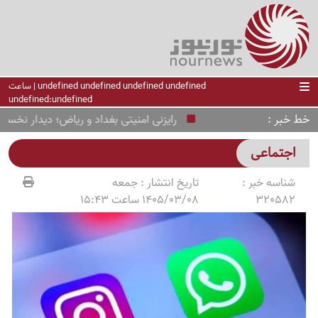
undefined undefined undefined undefined | ساعت
undefined:undefined
خط خبر
رایزنی امنیتی بغداد و ریاض؛ دیدار نخست‌وز
اجتماعی
شناسه خبر :
تاریخ انتشار :
جمعه
320582
1405/03/08 ساعت 15:43