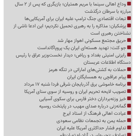
وداع اهالی سینما با مریم همتیان؛ بازیگری که پس از 2 سال
مبارزه با سرطان درگذشت
تبعات اقتصادی جنگ ترامپ علیه ایران برای آمریکایی‌ها
پزشکیان: مذاکره را به رهبری تحمیل نکردیم؛ این ادعا ناشی از
نشناختن رهبری است
حریق مجتمع مسکونی اهواز مهار شد
جو کنت: تهدید هسته‌ای ایران یک پروپاگانداست
رایزنی امنیتی بغداد و ریاض؛ دیدار نخست‌وزیر عراق با رئیس
دستگاه اطلاعات عربستان
حملات به کشتی‌های اماراتی در تنگه هرمز
پیام عراقچی به همسایگان ایران
برنامه خاموشی برق آذربایجان شرقی فردا شنبه 17 مرداد
تصویب لایحه تحریم ایران و روسیه از سوی سنای آمریکا
خیز وزنه‌برداران دختر فارس برای سکوی آسیایی
گمانه‌زنی درباره صدای مهیب در پایتخت روسیه
عیادت اهالی فرهنگ از استاد ایرج
حمله یمن به تجمعات نظامی سعودی
تداوم فشار حداکثری آمریکا علیه ایران
تصادف زنجیره‌ای در آزادراه تهران-قم