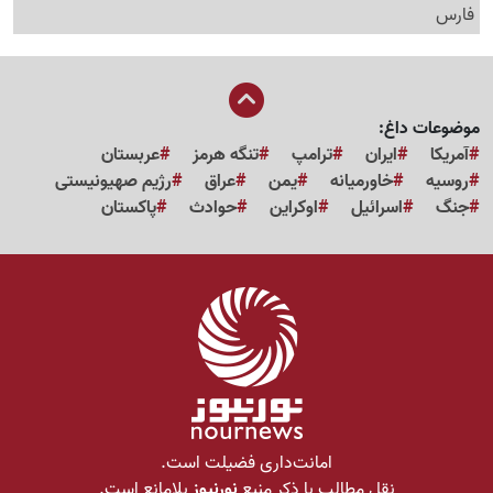
فارس
موضوعات داغ:
آمریکا
ایران
ترامپ
تنگه هرمز
عربستان
روسیه
خاورمیانه
یمن
عراق
رژیم صهیونیستی
جنگ
اسرائیل
اوکراین
حوادث
پاکستان
امانت‌داری فضیلت است.
نقل مطالب با ذکر منبع
نورنیوز
بلامانع است.