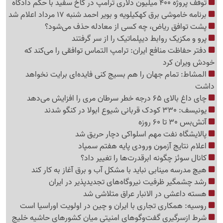
توقف پروژه 400 میلیون دلاری ترامپ در کاخ سفید با حکم دادگاه
برنامه خاموشی برق کهکیلویه و بویر احمد شنبه 17 مرداد اعلام شد
پشت توافق ریاض، چه کسی از معادله حذف می‌شود؟
پرو و مکزیک روابط دیپلماتیک را از سر گرفتند
دفتر حفاظت منافع ایران: ترامپ التماس توافقی را می‌کند که
خودش ویران کرد
المشاط: تمام جهان را هم بسیج کنی فایده‌ای برایت نخواهد
داشت
چای داغ بالای 65 درجه خطر سرطان مری را افزایش می‌دهد
یونیسف: 330 کودک قربانی شیوع ابولا در کنگو شدند
آتش‌بس 30 تا 60 روزه
پالایشگاه نفت مهم اسلواکی دچار حریق شد
اعلام نتایج آزمون ورودی پایه هفتم سمپاد
کانال سوئز چگونه ابرقدرت‌ها را تغییر داد؟
هیچ مدرسه مینابی نباید با مشکل آب و برق آغاز به کار کند
رشد چشمگیر ظرفیت نیروگاه‌های تجدیدپذیر در ایران
هسته داعشی در الانبار عراق متلاشی شد
روسیه: همکاری تجاری با ایران و چین در اولویت اوراسیا است
شرط ازسرگیری گفت‌وگوهای امنیتی میان کشورهای حاشیه خلیج