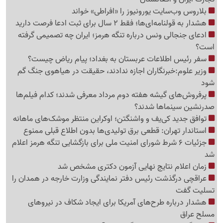
بلاروس وب‌سایت یورونیوز را «افراطی» خواند
هشدار به قولنامه‌ای‌ها؛ فقط 2 سال برای ثبت ادعا فرصت دارید
ادعای جنجالی ونس درباره تنگه هرمز؛ ایران چه تصمیمی گرفته
است؟
سفر رئیس اطلاعات عربستان به بغداد؛ پیام ریاض چیست؟
وزیر علوم:خبرنگاران اجازه ندادند، حقیقت در هیاهوی جنگ گم
شود
پرفروش‌های گیشه هفته دوم مرداد معرفی شدند؛ کدام فیلم‌ها
صدرنشین سینماها شدند؟
توافق جدید کی‌یف و واشنگتن؛ اوکراین منتظر موشک‌های ماهانه
استاندار تهران: قطعی برق تولیدی‌ها بدون اطلاع قبلی ممنوع
جزئیات 6 شرط شورای امنیت ملی برای بازگشایی تنگه هرمز اعلام
شد
زمان اعلام نتایج نهایی آزمون دکتری مشخص شد
عراقچی درگذشت رئیس دفتر نمایندگی وزارت خارجه در همدان را
تسلیت گفت
هشدار درباره طرح‌های آمریکا برای ایجاد شکاف در نیروهای
مسلح عراق