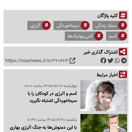
کلید واژگان
سبک زندگی
سرماخوردگی
آلرژی
آسم
آنتی‌بیوتیک‌ها
اشتراک گذاری خبر
https://nournews.ir/n/320463
اخبار مرتبط
چهارشنبه 1405/05/07 ساعت 06:00
آسم و آلرژی در کودکان را با
سرماخوردگی اشتباه نگیرید
یکشنبه 1405/02/20 ساعت 10:36
با این دمنوش‌ها به جنگ آلرژی بهاری