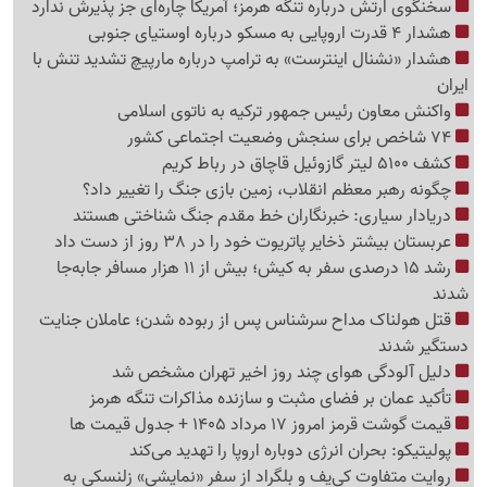
سخنگوی ارتش درباره تنگه هرمز؛ آمریکا چاره‌ای جز پذیرش ندارد
هشدار 4 قدرت اروپایی به مسکو درباره اوستیای جنوبی
هشدار «نشنال اینترست» به ترامپ درباره مارپیچ تشدید تنش با
ایران
واکنش معاون رئیس جمهور ترکیه به ناتوی اسلامی
74 شاخص برای سنجش وضعیت اجتماعی کشور
کشف 5100 لیتر گازوئیل قاچاق در رباط کریم
چگونه رهبر معظم انقلاب، زمین بازی جنگ را تغییر داد؟
دریادار سیاری: خبرنگاران خط مقدم جنگ شناختی هستند
عربستان بیشتر ذخایر پاتریوت خود را در 38 روز از دست داد
رشد 15 درصدی سفر به کیش؛ بیش از 11 هزار مسافر جابه‌جا
شدند
قتل هولناک مداح سرشناس پس از ربوده شدن؛ عاملان جنایت
دستگیر شدند
دلیل آلودگی هوای چند روز اخیر تهران مشخص شد
تأکید عمان بر فضای مثبت و سازنده مذاکرات تنگه هرمز
قیمت گوشت قرمز امروز 17 مرداد 1405 + جدول قیمت ها
پولیتیکو: بحران انرژی دوباره اروپا را تهدید می‌کند
روایت متفاوت کی‌یف و بلگراد از سفر «نمایشی» زلنسکی به