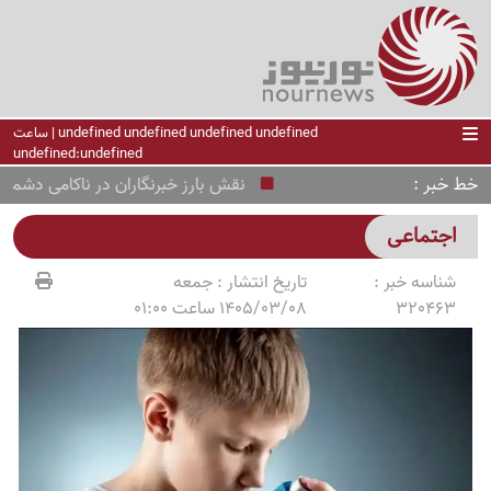
undefined undefined undefined undefined | ساعت
undefined:undefined
خط خبر
نقش بارز خبرنگاران در ناکامی دشمن طی
اجتماعی
شناسه خبر :
تاریخ انتشار :
جمعه
320463
1405/03/08 ساعت 01:00