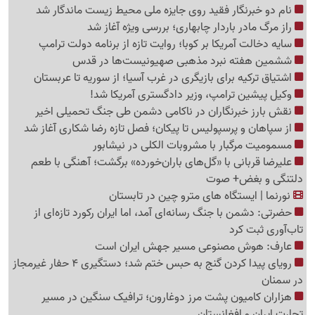
نام دو خبرنگار فقید روی جایزه ملی محیط زیست ماندگار شد
راز مرگ مادر باردار چابهاری؛ بررسی ویژه آغاز شد
سایه دخالت آمریکا بر کوبا؛ روایت تازه از برنامه دولت ترامپ
ششمین هفته نبرد مذهبی صهیونیست‌ها در قدس
اشتیاق ترکیه برای بازیگری در غرب آسیا؛ از سوریه تا عربستان
وکیل پیشین ترامپ، وزیر دادگستری آمریکا شد!
نقش بارز خبرنگاران در ناکامی دشمن طی جنگ تحمیلی اخیر
از سپاهان و پرسپولیس تا پیکان؛ فصل تازه رضا شکاری آغاز شد
مسمومیت مرگبار با مشروبات الکلی در نیشابور
علیرضا قربانی با «گل‌های باران‌خورده» برگشت؛ آهنگی با طعم
دلتنگی و بغض+ صوت
نورنما | ایستگاه های مترو چین در تابستان
حضرتی: دشمن با جنگ رسانه‌ای آمد، اما ایران رکورد تازه‌ای از
تاب‌آوری ثبت کرد
عارف: هوش مصنوعی مسیر جهش ایران است
رویای پیدا کردن گنج به حبس ختم شد؛ دستگیری 4 حفار غیرمجاز
در سمنان
هزاران کامیون پشت مرز دوغارون؛ ترافیک سنگین در مسیر
تجارت ایران و افغانستان