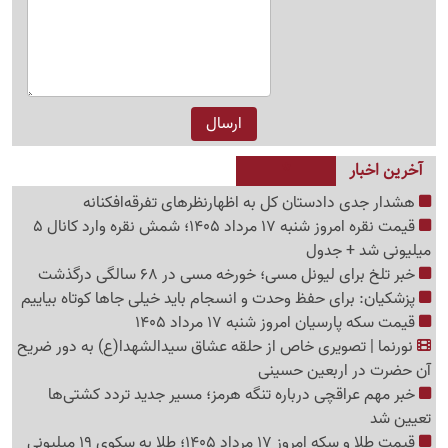
آخرین اخبار
هشدار جدی دادستان کل به اظهارنظرهای تفرقه‌افکنانه
قیمت نقره امروز شنبه 17 مرداد 1405؛ شمش نقره وارد کانال 5
میلیونی شد + جدول
خبر تلخ برای لیونل مسی؛ خورخه مسی در 68 سالگی درگذشت
پزشکیان: برای حفظ وحدت و انسجام باید خیلی جاها کوتاه بیاییم
قیمت سکه پارسیان امروز شنبه 17 مرداد 1405
نورنما | تصویری خاص از حلقه عشاق سیدالشهدا(ع) به دور ضریح
آن حضرت در اربعین حسینی
خبر مهم عراقچی درباره تنگه هرمز؛ مسیر جدید تردد کشتی‌ها
تعیین شد
قیمت طلا و سکه امروز 17 مرداد 1405؛ طلا به سکوی 19 میلیونی