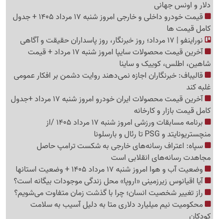
دلار و اونس جهانی
قیمت خودرو داخلی و خارجی امروز شنبه 17 مرداد 1405 + جدول
کامل قیمت ها
نوراینفو | 17 مرداد؛ روز خبرنگار، روز پاسداران حقیقت و آگاهی
آخرین قیمت محصولات سایپا امروز شنبه 17 مرداد + قیمت
شاهین، اطلس، کوییک و ساینا
قالیباف: خبرنگاران اجازه نمی‌دهند روایت دشمن بر افکار عمومی
غلبه کند
آخرین قیمت محصولات ایران خودرو امروز شنبه 17 مرداد +جدول
کامل قیمت بازار و کارخانه
برنامه مسابقات ورزشی امروز شنبه 17 مرداد 1405 /از
منچستریونایتد و PSG تا رئال و بارسلونا
سپاه: اعتراف رسانه‌های خارجی به شکست ترامپ حاصل
مجاهدت رسانه‌های انقلابی است
وضعیت آب و هوا امروز شنبه 17 مرداد 1405 + وضعیت استانها
آیا اقیانوس زیرزمینی «اروپا» محل زندگی موجودات بیگانه است؟
راز تغییر شخصیت انسان؛ چرا با گذشت زمان متفاوت می‌شویم؟
محکومیت نیم میلیارد دلاری متا به دلیل آسیب به سلامت
کودکان