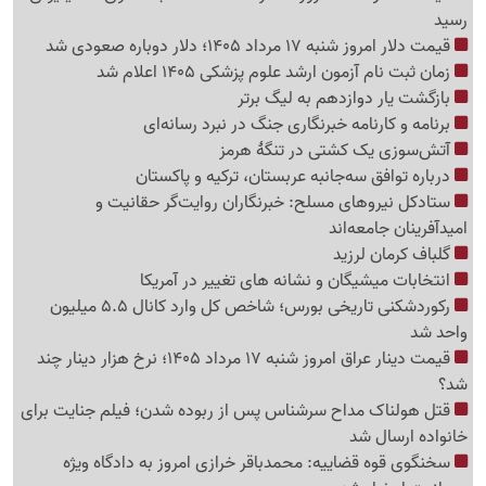
رسید
قیمت دلار امروز شنبه 17 مرداد 1405؛ دلار دوباره صعودی شد
زمان ثبت نام آزمون ارشد علوم پزشکی 1405 اعلام شد
بازگشت یار دوازدهم به لیگ برتر
برنامه و کارنامه خبرنگاری جنگ در نبرد رسانه‌ای
آتش‌سوزی یک کشتی در تنگهٔ هرمز
درباره توافق سه‌جانبه عربستان، ترکیه و پاکستان
ستادکل نیروهای مسلح: خبرنگاران روایت‌گر حقانیت و
امیدآفرینان جامعه‌اند
گلباف کرمان لرزید
انتخابات میشیگان و نشانه های تغییر در آمریکا
رکوردشکنی تاریخی بورس؛ شاخص کل وارد کانال 5.5 میلیون
واحد شد
قیمت دینار عراق امروز شنبه 17 مرداد 1405؛ نرخ هزار دینار چند
شد؟
قتل هولناک مداح سرشناس پس از ربوده شدن؛ فیلم جنایت برای
خانواده ارسال شد
سخنگوی قوه قضاییه: محمدباقر خرازی امروز به دادگاه ویژه