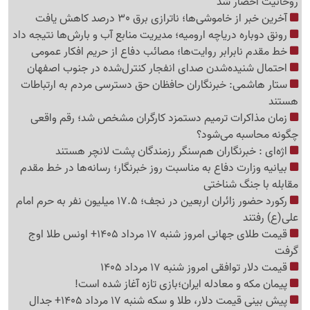
روحانیت احضار شد
آخرین خبر از خاموشی‌ها؛ ناترازی برق 30 درصد کاهش یافت
رونق دوباره دریاچه ارومیه؛ مدیریت منابع آب و بارش‌ها نتیجه داد
خط مقدم نابرابر روایت‌ها؛ مصائب دفاع از حریم افکار عمومی
احتمال شنیده‌شدن صدای انفجار کنترل‌شده در جنوب اصفهان
ستار هاشمی: خبرنگاران حافظان حق دسترسی مردم به ارتباطات
هستند
زمان مذاکرات ترمیم دستمزد کارگران مشخص شد؛ رقم واقعی
چگونه محاسبه می‌شود؟
اژه‌ای : خبرنگاران هم‌سنگر رزمندگان پشت لانچر هستند
بیانیه وزارت دفاع به مناسبت روز خبرنگار؛ رسانه‌ها در خط مقدم
مقابله با جنگ شناختی
رکورد حضور زائران اربعین در نجف؛ 17.5 میلیون نفر به حرم امام
علی(ع) رفتند
قیمت طلای جهانی امروز شنبه 17 مرداد 1405+ اونس طلا اوج
گرفت
قیمت دلار توافقی امروز شنبه 17 مرداد 1405
پیمان مکه و معادله ایران؛بازی تازه آغاز شده است!
پیش ‌بینی قیمت دلار، طلا و سکه شنبه 17 مرداد 1405+ جدال