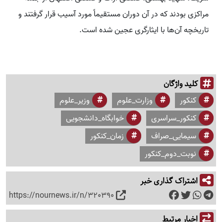
مراکزی بودند که در آن دوران مستقیماً مورد آسیب قرار گرفتند و
تاریخچه آن‌ها با ایثارگری عجین شده است.
کلید واژگان
کنکور
وزارت_علوم
وزیر_علوم
کنکور_سراسری
خوابگاه_دانشجویی
سیمایی_صراف
زمان_کنکور
نوبت_دوم_کنکور
اشتراک گذاری خبر
https://nournews.ir/n/320390
اخبار مرتبط