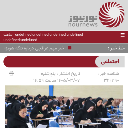
undefined undefined undefined undefined | ساعت
undefined:undefined
خط خبر
خبر مهم عراقچی درباره تنگه هرمز؛ مسیر
اجتماعی
شناسه خبر :
تاریخ انتشار :
پنج‌شنبه
320390
1405/03/07 ساعت 14:59