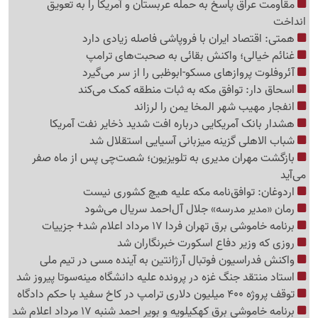
مقاومت عراق پاسخ به حمله عربستان و آمریکا را به تعویق
انداخت
همتی: اقتصاد ایران با فروپاشی فاصله زیادی دارد
غنائم خیالی؛ واکنش بقائی به صحبت‌های ترامپ
آئروفلوت پروازهای مسکو-ابوظبی را از سر می‌گیرد
اسحاق دار: توافق مکه به ثبات منطقه کمک می‌کند
انفجار مهیب شهر المخا یمن را لرزاند
هشدار بانک آمریکایی درباره افت شدید ذخایر نفت آمریکا
شباب الاهلی گزینه میزبانی آسیایی استقلال شد
بازگشت مهران مدیری به تلویزیون؛ شصت‌چی پس از ماه صفر
می‌آید
اردوغان: توافق‌نامه مکه علیه هیچ کشوری نیست
رمان «مدیر مدرسه» جلال آل‌احمد سریال می‌شود
برنامه خاموشی برق تهران فردا 17 مرداد اعلام شد+ جزییات
روزی که وزیر دفاع اسکورت خبرنگاران شد
واکنش فدراسیون فوتبال آرژانتین به آینده مسی در تیم ملی
استاد منتقد جنگ غزه در پرونده علیه دانشگاه مینه‌سوتا پیروز شد
توقف پروژه 400 میلیون دلاری ترامپ در کاخ سفید با حکم دادگاه
برنامه خاموشی برق کهکیلویه و بویر احمد شنبه 17 مرداد اعلام شد