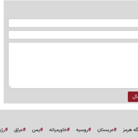
گه هرمز
عربستان
روسیه
خاورمیانه
یمن
عراق
رژی