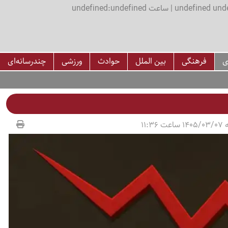
اعت undefined:undefined
ی
فرهنگی
بین الملل
حوادث
ورزشی
چندرسانه‌ای
11:36