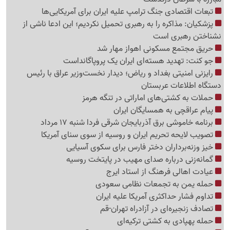
تبعات اقتصادی جنگ ترامپ علیه ایران برای آمریکایی‌ها
پزشکیان: مذاکره را به رهبری تحمیل نکردیم؛ این ادعا ناشی از
نشناختن رهبری است
حریق مجتمع مسکونی اهواز مهار شد
جو کنت: تهدید هسته‌ای ایران یک پروپاگانداست
رایزنی امنیتی بغداد و ریاض؛ دیدار نخست‌وزیر عراق با رئیس
دستگاه اطلاعات عربستان
حملات به کشتی‌های اماراتی در تنگه هرمز
پیام عراقچی به همسایگان ایران
برنامه خاموشی برق آذربایجان شرقی فردا شنبه 17 مرداد
تصویب لایحه تحریم ایران و روسیه از سوی سنای آمریکا
خیز وزنه‌برداران دختر فارس برای سکوی آسیایی
گمانه‌زنی درباره صدای مهیب در پایتخت روسیه
عیادت اهالی فرهنگ از استاد ایرج
حمله یمن به تجمعات نظامی سعودی
تداوم فشار حداکثری آمریکا علیه ایران
تصادف زنجیره‌ای در آزادراه تهران-قم
حمله پهپادی به کشتی ترکیه‌ای