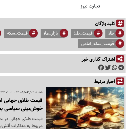
تجارت نیوز
کلید واژگان
طلا
قیمت_طلا
بازار_طلا
قیمت_سکه
قیمت_سکه_امامی
اشتراک گذاری خبر
اخبار مرتبط
شنبه 1405/03/09 ساعت 10:22
خوش‌بینی سیاسی ب
قیمت طلای جهانی در معام
مربوط به مذاکرات آتش‌بس