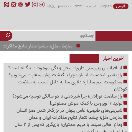
فارسی
English
العربیه
עברית
русский
中文
سازمان ملل؛ چشم‌انتظار نتایج مذاکرات ایران و ع
آخرین اخبار
آیا اقیانوس زیرزمینی «اروپا» محل زندگی موجودات بیگانه است؟
راز تغییر شخصیت انسان؛ چرا با گذشت زمان متفاوت می‌شویم؟
محکومیت نیم میلیارد دلاری متا به دلیل آسیب به سلامت
کودکان
راز سلامت نوزادان؛ چرا شیردهی تا دو سالگی توصیه می‌شود؟
تولید 16 ویروس با کمک هوش مصنوعی!
شیرینی‌های طبیعی؛ عامل پنهان در بزرگ‌تر شدن مغز انسان
سازمان ملل؛ چشم‌انتظار نتایج مذاکرات ایران و عمان
وداع اهالی سینما با مریم همتیان؛ بازیگری که پس از 2 سال
مبارزه با سرطان درگذشت