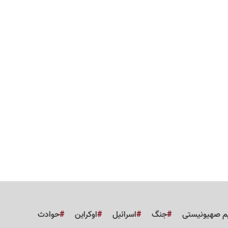
م صهیونیستی
جنگ
اسرائیل
اوکراین
حوادث