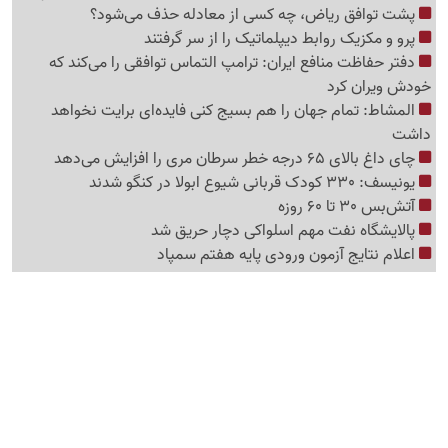
پشت توافق ریاض، چه کسی از معادله حذف می‌شود؟
پرو و مکزیک روابط دیپلماتیک را از سر گرفتند
دفتر حفاظت منافع ایران: ترامپ التماس توافقی را می‌کند که
خودش ویران کرد
المشاط: تمام جهان را هم بسیج کنی فایده‌ای برایت نخواهد
داشت
چای داغ بالای 65 درجه خطر سرطان مری را افزایش می‌دهد
یونیسف: 330 کودک قربانی شیوع ابولا در کنگو شدند
آتش‌بس 30 تا 60 روزه
پالایشگاه نفت مهم اسلواکی دچار حریق شد
اعلام نتایج آزمون ورودی پایه هفتم سمپاد