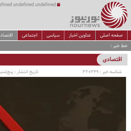
undefined undefined undefined undefined | س
صفحه اصلی
عناوین اخبار
سیاسی
اجتماعی
اقتصاد
خط خبر
اقتصادی
شناسه خبر :
320349
تاریخ انتشار :
پنج‌شنبه 1405/03/07 ساعت 