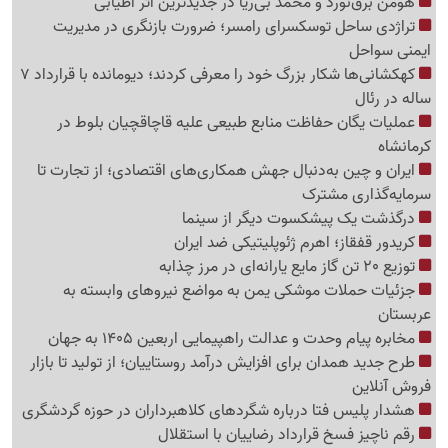
هومن برق‌نورد و محمد بی‌ریا در جدیدترین اثر اطیابی
تراژدی ساحل توسکسرای رامسر؛ ضرورت بازنگری در مدیریت
ایمنی سواحل
کهکشانی‌ها شکار بزرگ خود را معرفی کردند؛ دیومانده با قرارداد 7
ساله در رئال
عملیات یگان حفاظت منابع طبیعی علیه قاچاقچیان بلوط در
کرمانشاه
ایران و چین به‌دنبال جهش همکاری‌های اقتصادی؛ از تجارت تا
سرمایه‌گذاری مشترک
درگذشت یک پیشکسوت دیگر از سینما
کریدور قفقاز؛ اهرم ژئوپلیتیکی ضد ایران
توزیع 20 تن گاز مایع یارانه‌ای در مرز چذابه
جزئیات حملات موشکی یمن به مواضع نیروهای وابسته به
عربستان
مخابره پیام وحدت و عدالت راهپیمایی اربعین 1405 به جهان
طرح جدید همدان برای افزایش درآمد روستاییان؛ از تولید تا بازار
فروش آنلاین
هشدار پلیس فتا درباره شگردهای کلاهبرداران در حوزه گردشگری
رقم ناچیز فسخ قرارداد رضاییان با استقلال