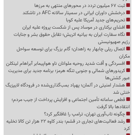
ثبت 67 میلیون تردد در محورهای منتهی به مرزها
درخشش داوران ایرانی در سمینار سالانه AFC در تاشکند
تحریم‌های جدید آمریکا علیه کوبا
افشای برکناری در موساد پس از شکست پروژه علیه ایران
نگاه سفارت ایران به بیانیه اتریش؛ تقابل حقوق بشر و جنایات
رژیم صهیونیستی
اتصال ریلی چابهار به زاهدان؛ گام بزرگ برای توسعه سواحل
مکران
افسردگی و اُفت شدید روحیه ملوانان ناو هواپیمابر آبراهام لینکلن
کریدورهای شمالی و جنوبی تنگه هرمز؛ برنامه جدید برای مدیریت
عبور کشتی‌ها
هشدار امنیتی در آلمان؛ پهپاد بمب‌گذاری‌شده در فرودگاه لایپزیگ
خنثی شد
قطعی سامانه تأمین اجتماعی و افزایش پرداخت از جیب مردم؛
انتقادها بالا گرفت
چگونه تاب‌آوری تهران، ترامپ را غافلگیر کرد؟
رشد فعالیت‌های تجاری در قشم؛ بندر کاوه 22 هزار تن کالا تخلیه
کرد