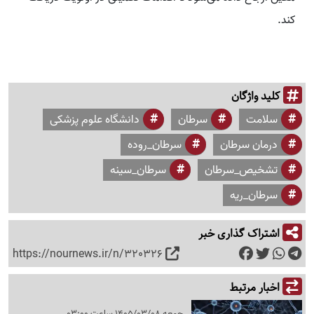
کند.
کلید واژگان
سلامت
سرطان
دانشگاه علوم پزشکی
درمان سرطان
سرطان_روده
تشخیص_سرطان
سرطان_سینه
سرطان_ریه
اشتراک گذاری خبر
https://nournews.ir/n/320326
اخبار مرتبط
جمعه 1405/03/08 ساعت 03:00