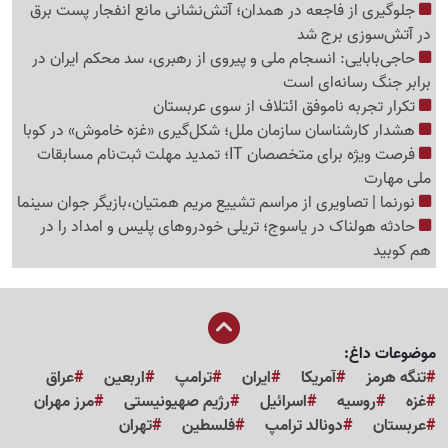
جلوگیری از فاجعه در همدان؛ آتش‌نشانی مانع انفجار پست برق
در آتش‌سوزی برج شد
حاجی‌بابایی: انسجام ملی و پیروی از رهبری، سد محکم ایران در
برابر جنگ رسانه‌ای است
تکرار تجربه ناموفق ائتلاف از سوی عربستان
هشدار کارشناسان سازمان ملل؛ شکل‌گیری «غزه‌ خاموش» در کوبا
فرصت ویژه برای متخصصان IT؛ تمدید مهلت ثبت‌نام مسابقات
ملی مهارت
نورنما | تصاویری از مراسم تشییع مریم همتیان،بازیگر جوان سینما
حادثه هولناک در یاسوج؛ تریلی خودروهای پلیس و امداد را در
هم کوبید
موضوعات داغ:
تنگه هرمز
آمریکا
ایران
ترامپ
اربعین
عراق
غزه
روسیه
اسرائیل
رژیم صهیونیستی
مرز مهران
عربستان
دونالد ترامپ
فلسطین
تهران