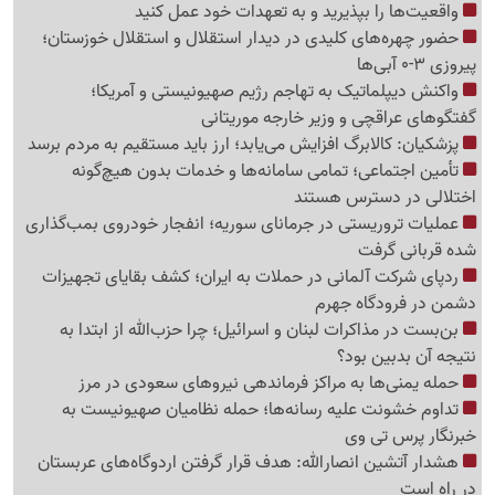
واقعیت‌ها را بپذیرید و به تعهدات خود عمل کنید
حضور چهره‌های کلیدی در دیدار استقلال و استقلال خوزستان؛
پیروزی 3-0 آبی‌ها
واکنش دیپلماتیک به تهاجم رژیم صهیونیستی و آمریکا؛
گفتگوهای عراقچی و وزیر خارجه موریتانی
پزشکیان: کالابرگ افزایش می‌یابد؛ ارز باید مستقیم به مردم برسد
تأمین اجتماعی؛ تمامی سامانه‌ها و خدمات بدون هیچ‌گونه
اختلالی در دسترس هستند
عملیات تروریستی در جرمانای سوریه؛ انفجار خودروی بمب‌گذاری
شده قربانی گرفت
ردپای شرکت آلمانی در حملات به ایران؛ کشف بقایای تجهیزات
دشمن در فرودگاه جهرم
بن‌بست در مذاکرات لبنان و اسرائیل؛ چرا حزب‌الله از ابتدا به
نتیجه آن بدبین بود؟
حمله یمنی‌ها به مراکز فرماندهی نیروهای سعودی در مرز
تداوم خشونت علیه رسانه‌ها؛ حمله نظامیان صهیونیست به
خبرنگار پرس تی وی
هشدار آتشین انصارالله: هدف قرار گرفتن اردوگاه‌های عربستان
در راه است