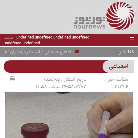
undefined undefined undefined undefined | ساعت
undefined:undefined
خط خبر
ادعای جنجالی ترامپ درباره ایران؛ «اوضاع 
اجتماعی
شناسه خبر :
تاریخ انتشار :
پنج‌شنبه
320326
1405/03/07 ساعت 10:58