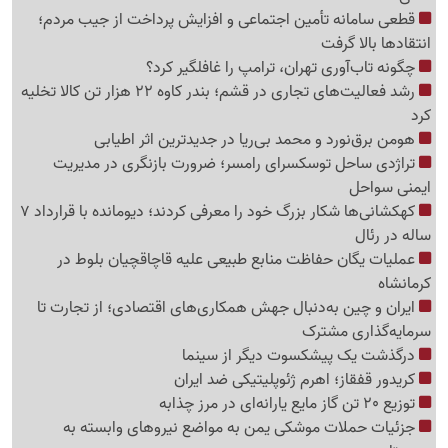
قطعی سامانه تأمین اجتماعی و افزایش پرداخت از جیب مردم؛
انتقادها بالا گرفت
چگونه تاب‌آوری تهران، ترامپ را غافلگیر کرد؟
رشد فعالیت‌های تجاری در قشم؛ بندر کاوه 22 هزار تن کالا تخلیه
کرد
هومن برق‌نورد و محمد بی‌ریا در جدیدترین اثر اطیابی
تراژدی ساحل توسکسرای رامسر؛ ضرورت بازنگری در مدیریت
ایمنی سواحل
کهکشانی‌ها شکار بزرگ خود را معرفی کردند؛ دیومانده با قرارداد 7
ساله در رئال
عملیات یگان حفاظت منابع طبیعی علیه قاچاقچیان بلوط در
کرمانشاه
ایران و چین به‌دنبال جهش همکاری‌های اقتصادی؛ از تجارت تا
سرمایه‌گذاری مشترک
درگذشت یک پیشکسوت دیگر از سینما
کریدور قفقاز؛ اهرم ژئوپلیتیکی ضد ایران
توزیع 20 تن گاز مایع یارانه‌ای در مرز چذابه
جزئیات حملات موشکی یمن به مواضع نیروهای وابسته به