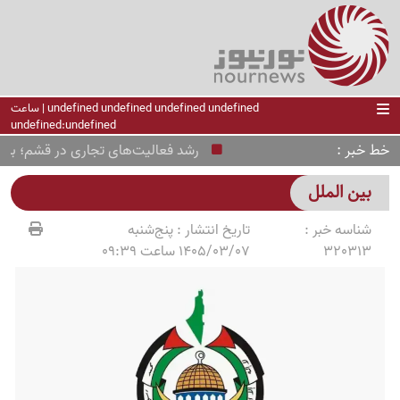
undefined undefined undefined undefined | ساعت
undefined:undefined
خط خبر
رشد فعالیت‌های تجاری در قشم؛ بندر کاوه 22 هزار تن کالا تخلیه
بین الملل
شناسه خبر :
تاریخ انتشار :
پنج‌شنبه
320313
1405/03/07 ساعت 09:39