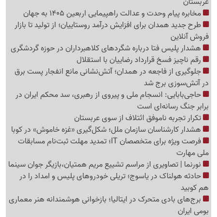
عربستان
مخابره پیام وحدت و عدالت راهپیمایی اربعین 1405 به جهان
طرح جدید همدان برای افزایش درآمد روستاییان؛ از تولید تا بازار
فروش آنلاین
هشدار پلیس فتا درباره شگردهای کلاهبرداران در حوزه گردشگری
رقم ناچیز فسخ قرارداد رضاییان با استقلال
جلوگیری از فاجعه در همدان؛ آتش‌نشانی مانع انفجار پست برق
در آتش‌سوزی برج شد
حاجی‌بابایی: انسجام ملی و پیروی از رهبری، سد محکم ایران در
برابر جنگ رسانه‌ای است
تکرار تجربه ناموفق ائتلاف از سوی عربستان
هشدار کارشناسان سازمان ملل؛ شکل‌گیری «غزه‌ خاموش» در کوبا
فرصت ویژه برای متخصصان IT؛ تمدید مهلت ثبت‌نام مسابقات
ملی مهارت
نورنما | تصاویری از مراسم تشییع مریم همتیان،بازیگر جوان سینما
حادثه هولناک در یاسوج؛ تریلی خودروهای پلیس و امداد را در
هم کوبید
برج‌های بادی متحرک در ایتالیا؛ بازخوانی هوشمندانه هنر معماری
بومی ایران