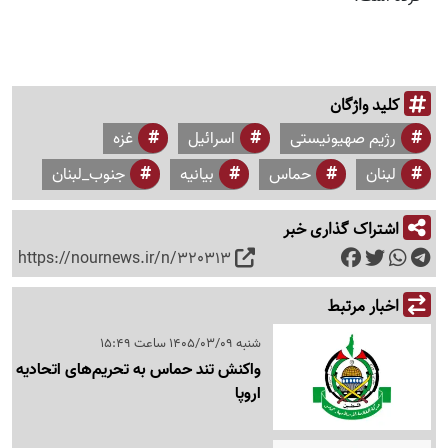
کلید واژگان
رژیم صهیونیستی
اسرائیل
غزه
لبنان
حماس
بیانیه
جنوب_لبنان
اشتراک گذاری خبر
https://nournews.ir/n/320313
اخبار مرتبط
شنبه 1405/03/09 ساعت 15:49
واکنش تند حماس به تحریم‌های اتحادیه
اروپا