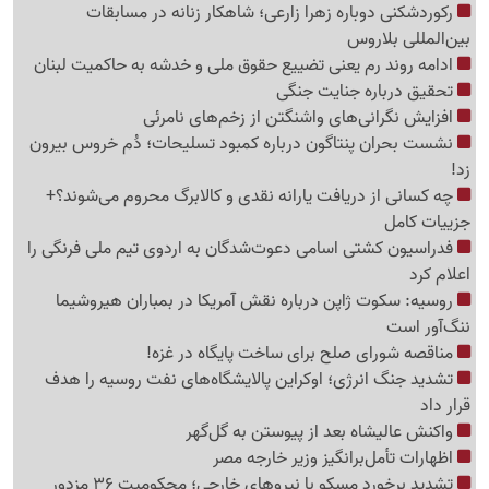
رکوردشکنی دوباره زهرا زارعی؛ شاهکار زنانه در مسابقات
بین‌المللی بلاروس
ادامه روند رم یعنی تضییع حقوق ملی و خدشه به حاکمیت لبنان
تحقیق درباره جنایت جنگی
افزایش نگرانی‌های واشنگتن از زخم‌های نامرئی
نشست بحران پنتاگون درباره کمبود تسلیحات؛ دُم خروس بیرون
زد!
چه کسانی از دریافت یارانه نقدی و کالابرگ محروم می‌شوند؟+
جزییات کامل
فدراسیون کشتی اسامی دعوت‌شدگان به اردوی تیم ملی فرنگی را
اعلام کرد
روسیه: سکوت ژاپن درباره نقش آمریکا در بمباران هیروشیما
ننگ‌آور است
مناقصه شورای صلح برای ساخت پایگاه در غزه!
تشدید جنگ انرژی؛ اوکراین پالایشگاه‌های نفت روسیه را هدف
قرار داد
واکنش عالیشاه بعد از پیوستن به گل‌گهر
اظهارات تأمل‌برانگیز وزیر خارجه مصر
تشدید برخورد مسکو با نیروهای خارجی؛ محکومیت 36 مزدور