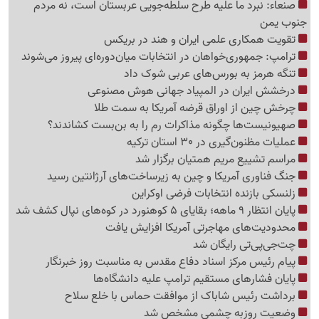
صنعاء: نبرد ما علیه طرح سلطه‌جویی عربستان است، نه مردم
جنوب یمن
تقویت همکاری علمی ایران و هند در بریکس
ترامپ: جمهوری‌خواهان در انتخابات میان‌دوره‌ای پیروز می‌شوند
تنگه هرمز به بورس‌های عربی شوک داد
درخشش ایران در المپیاد جهانی هوش مصنوعی
چرخش چین از اوراق قرضه آمریکا به سمت طلا
صهیونیست‌ها چگونه مذاکرات رم را به بن‌بست کشاندند؟
عملیات مظنون‌گیری در 30 استان ترکیه
مراسم تشییع مریم همتیان برگزار شد
جنگ فناوری آمریکا و چین به زیرساخت‌های آرژانتین رسید
زلنسکی بازنده انتخابات فرضی اوکراین
پایان انتظار 9 ماهه؛ بقایای 5 کوهنورد در کوه‌های نپال کشف شد
محدودیت‌های مهاجرتی آمریکا افزایش یافت
چت‌جی‌پی‌تی رایگان شد
پیام رئیس مرکز اسناد دفاع مقدس به مناسبت روز خبرنگار
پایان فشارهای مستقیم ترامپ علیه دانشگاه‌ها
برداشت رئیس شاباک از موافقت حماس با خلع سلاح
وضعیت روزبه چشمی مشخص شد