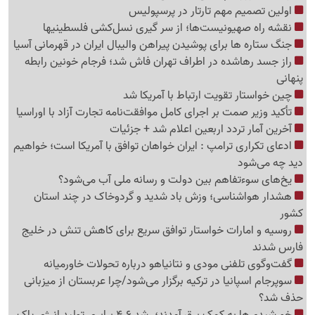
اولین تصمیم مهم تارتار در پرسپولیس
نقشه راه صهیونیست‌ها؛ از سر گیری نسل‌کشی فلسطینی‍ها
جنگ ستاره ها برای پوشیدن پیراهن والیبال ایران در قهرمانی آسیا
راز جسد رهاشده در اطراف تهران فاش شد؛ فرجام خونین رابطه
پنهانی
چین خواستار تقویت ارتباط با آمریکا شد
تأکید وزیر صمت بر اجرای کامل موافقت‌نامه تجارت آزاد با اوراسیا
آخرین آمار تردد اربعین اعلام شد + جزئیات
ادعای تکراری ترامپ : ایران خواهان توافق با آمریکا است؛ خواهیم
دید چه می‌شود
یخ‌های سوءتفاهم بین دولت و رسانه ملی آب می‌شود؟
هشدار هواشناسی؛ وزش باد شدید و گردوخاک در چند استان
کشور
روسیه و امارات خواستار توافق سریع برای کاهش تنش در خلیج
فارس شدند
گفت‌وگوی تلفنی مودی و نتانیاهو درباره تحولات خاورمیانه
سوپرجام اسپانیا در ترکیه برگزار می‌شود/چرا عربستان از میزبانی
حذف شد؟
خورشیدی‌ها به کمک برق آمدند؛ رشد 4.6 برابری تولید انرژی پاک