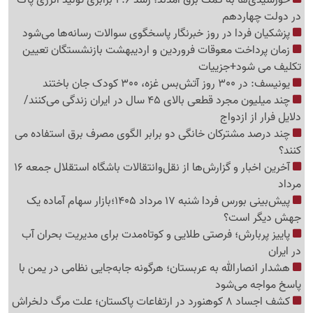
در دولت چهاردهم
پزشکیان فردا در روز خبرنگار پاسخگوی سوالات رسانه‌ها می‌شود
زمان پرداخت معوقات فروردین و اردیبهشت بازنشستگان تعیین
تکلیف می شود+جزییات
یونیسف: در 300 روز آتش‌بس غزه، 300 کودک جان باختند
چند میلیون مجرد قطعی بالای 45 سال در ایران زندگی می‌کنند/
دلایل فرار از ازدواج
چند درصد مشترکان خانگی دو برابر الگوی مصرف برق استفاده می
کنند؟
آخرین اخبار و گزارش‌ها از نقل‌وانتقالات باشگاه استقلال جمعه 16
مرداد
پیش‌بینی بورس فردا شنبه 17 مرداد 1405؛بازار سهام آماده یک
جهش دیگر است؟
پاییز پربارش؛ فرصتی طلایی و کوتاه‌مدت برای مدیریت بحران آب
در ایران
هشدار انصارالله به عربستان؛ هرگونه جابه‌جایی نظامی در یمن با
پاسخ مواجه می‌شود
کشف اجساد 8 کوهنورد در ارتفاعات پاکستان؛ علت مرگ دلخراش