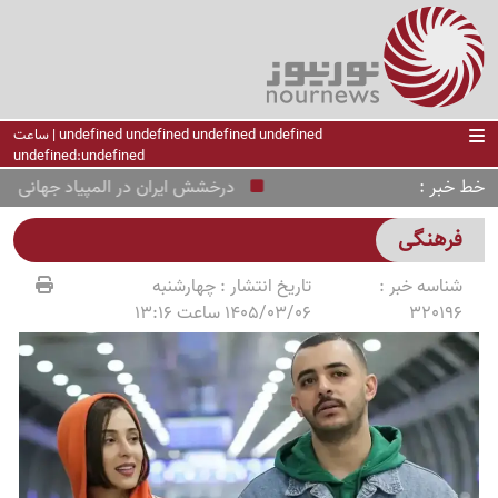
undefined undefined undefined undefined | ساعت
undefined:undefined
خط خبر
درخشش ایران در المپیاد جهانی هوش
فرهنگی
شناسه خبر :
تاریخ انتشار :
چهارشنبه
320196
1405/03/06 ساعت 13:16