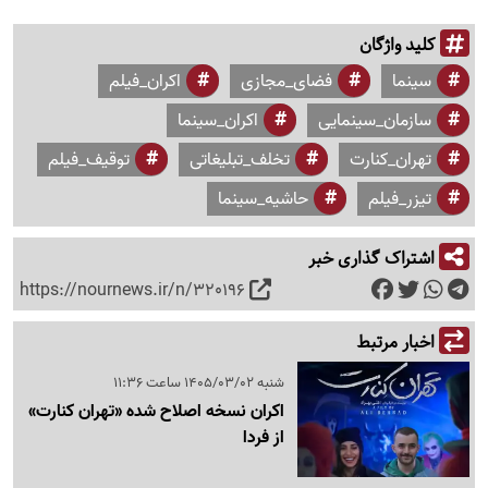
کلید واژگان
سینما
فضای_مجازی
اکران_فیلم
سازمان_سینمایی
اکران_سینما
تهران_کنارت
تخلف_تبلیغاتی
توقیف_فیلم
تیزر_فیلم
حاشیه_سینما
اشتراک گذاری خبر
https://nournews.ir/n/320196
اخبار مرتبط
شنبه 1405/03/02 ساعت 11:36
اکران نسخه اصلاح شده «تهران کنارت»
از فردا