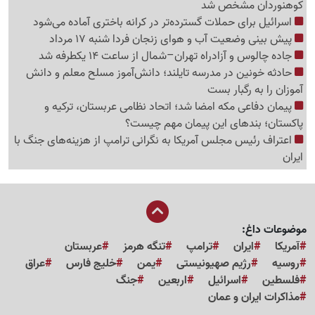
کوهنوردان مشخص شد
اسرائیل برای حملات گسترده‌تر در کرانه باختری آماده می‌شود
پیش بینی وضعیت آب و هوای زنجان فردا شنبه 17 مرداد
جاده چالوس و آزادراه تهران–شمال از ساعت 14 یکطرفه شد
حادثه خونین در مدرسه تایلند؛ دانش‌آموز مسلح معلم و دانش
آموزان را به رگبار بست
پیمان دفاعی مکه امضا شد؛ اتحاد نظامی عربستان، ترکیه و
پاکستان؛ بندهای این پیمان مهم چیست؟
اعتراف رئیس مجلس آمریکا به نگرانی ترامپ از هزینه‌های جنگ با
ایران
موضوعات داغ:
آمریکا
ایران
ترامپ
تنگه هرمز
عربستان
روسیه
رژیم صهیونیستی
یمن
خلیج فارس
عراق
فلسطین
اسرائیل
اربعین
جنگ
مذاکرات ایران و عمان