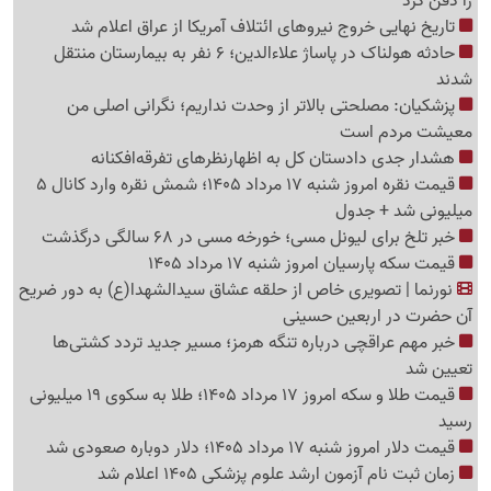
را دفن کرد
تاریخ نهایی خروج نیروهای ائتلاف آمریکا از عراق اعلام شد
حادثه هولناک در پاساژ علاءالدین؛ 6 نفر به بیمارستان منتقل
شدند
پزشکیان: مصلحتی بالاتر از وحدت نداریم؛ نگرانی اصلی من
معیشت مردم است
هشدار جدی دادستان کل به اظهارنظرهای تفرقه‌افکنانه
قیمت نقره امروز شنبه 17 مرداد 1405؛ شمش نقره وارد کانال 5
میلیونی شد + جدول
خبر تلخ برای لیونل مسی؛ خورخه مسی در 68 سالگی درگذشت
قیمت سکه پارسیان امروز شنبه 17 مرداد 1405
نورنما | تصویری خاص از حلقه عشاق سیدالشهدا(ع) به دور ضریح
آن حضرت در اربعین حسینی
خبر مهم عراقچی درباره تنگه هرمز؛ مسیر جدید تردد کشتی‌ها
تعیین شد
قیمت طلا و سکه امروز 17 مرداد 1405؛ طلا به سکوی 19 میلیونی
رسید
قیمت دلار امروز شنبه 17 مرداد 1405؛ دلار دوباره صعودی شد
زمان ثبت نام آزمون ارشد علوم پزشکی 1405 اعلام شد