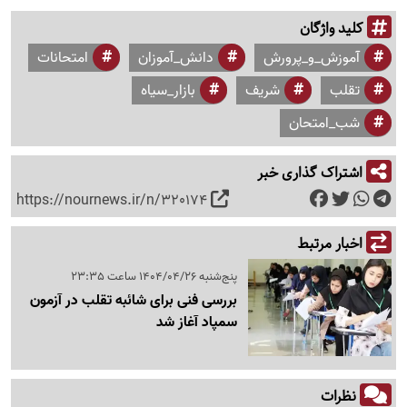
کلید واژگان
آموزش_و_پرورش
دانش_آموزان
امتحانات
تقلب
شریف
بازار_سیاه
شب_امتحان
اشتراک گذاری خبر
https://nournews.ir/n/320174
اخبار مرتبط
پنج‌شنبه 1404/04/26 ساعت 23:35
بررسی فنی برای شائبه تقلب در آزمون
سمپاد آغاز شد
نظرات