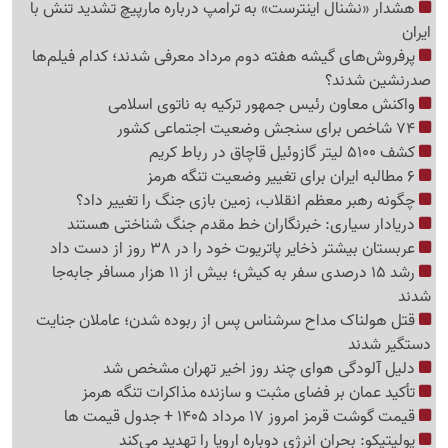
هشدار «نشنال اینترست» به ترامپ درباره مارپیچ تشدید تنش با
ایران
پرفروش‌های گیشه هفته دوم مرداد معرفی شدند؛ کدام فیلم‌ها
صدرنشین شدند؟
واکنش معاون رئیس جمهور ترکیه به ناتوی اسلامی
74 شاخص برای سنجش وضعیت اجتماعی کشور
کشف 5100 لیتر گازوئیل قاچاق در رباط کریم
6 مطالبه ایران برای تغییر وضعیت تنگه هرمز
چگونه رهبر معظم انقلاب، زمین بازی جنگ را تغییر داد؟
دریادار سیاری: خبرنگاران خط مقدم جنگ شناختی هستند
عربستان بیشتر ذخایر پاتریوت خود را در 38 روز از دست داد
رشد 15 درصدی سفر به کیش؛ بیش از 11 هزار مسافر جابه‌جا
شدند
قتل هولناک مداح سرشناس پس از ربوده شدن؛ عاملان جنایت
دستگیر شدند
دلیل آلودگی هوای چند روز اخیر تهران مشخص شد
تأکید عمان بر فضای مثبت و سازنده مذاکرات تنگه هرمز
قیمت گوشت قرمز امروز 17 مرداد 1405 + جدول قیمت ها
پولیتیکو: بحران انرژی دوباره اروپا را تهدید می‌کند