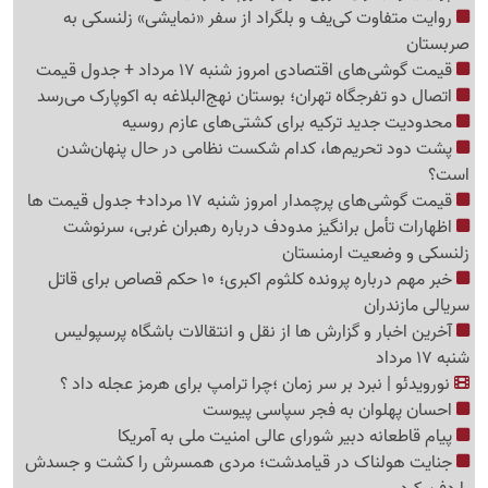
روایت متفاوت کی‌یف و بلگراد از سفر «نمایشی» زلنسکی به
صربستان
قیمت گوشی‌های اقتصادی امروز شنبه 17 مرداد + جدول قیمت
اتصال دو تفرجگاه تهران؛ بوستان نهج‌البلاغه به اکوپارک می‌رسد
محدودیت جدید ترکیه برای کشتی‌های عازم روسیه
پشت دود تحریم‌ها، کدام شکست نظامی در حال پنهان‌شدن
است؟
قیمت گوشی‌های پرچمدار امروز شنبه 17 مرداد+ جدول قیمت ها
اظهارات تأمل برانگیز مدودف درباره رهبران غربی، سرنوشت
زلنسکی و وضعیت ارمنستان
خبر مهم درباره پرونده کلثوم اکبری؛ 10 حکم قصاص برای قاتل
سریالی مازندران
آخرین اخبار و گزارش ها از نقل و انتقالات باشگاه پرسپولیس
شنبه 17 مرداد
نورویدئو | نبرد بر سر زمان ؛چرا ترامپ برای هرمز عجله داد ؟
احسان پهلوان به فجر سپاسی پیوست
پیام قاطعانه دبیر شورای عالی امنیت ملی به آمریکا
جنایت هولناک در قیامدشت؛ مردی همسرش را کشت و جسدش