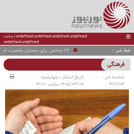
undefined undefined undefined undefined | ساعت
undefined:undefined
خط خبر
74 شاخص برای سنجش وضعیت اجتماعی کشور
فرهنگی
شناسه خبر :
تاریخ انتشار :
چهارشنبه
320174
1405/03/06 ساعت 12:20