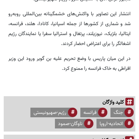
انتشار این تصاویر با واکنش‌های خشمگینانه بین‌المللی روبه‌رو
شد و شماری از کشورها از جمله اسپانیا، کانادا، هلند، فرانسه،
ایتالیا، بلژیک، نیوزیلند، پرتغال و استرالیا سفرا یا نمایندگان رژیم
اشغالگر را برای اعتراض احضار کردند.
در این میان پاریس با وضع تحریم علیه بن گویر ورود این وزیر
افراطی به خاک فرانسه را ممنوع کرد.
کلید واژگان
جنگ
فرانسه
رژیم-صهیونیستی
اتحادیه-اروپا
ناوگان-صمود