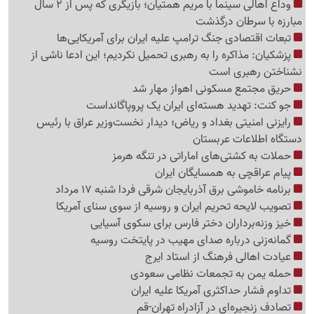
وداع اهالی سینما با مریم همتیان؛ بازیگری که پس از 2 سال
مبارزه با سرطان درگذشت
تبعات اقتصادی جنگ ترامپ علیه ایران برای آمریکایی‌ها
پزشکیان: مذاکره را به رهبری تحمیل نکردیم؛ این ادعا ناشی از
نشناختن رهبری است
حریق مجتمع مسکونی اهواز مهار شد
جو کنت: تهدید هسته‌ای ایران یک پروپاگانداست
رایزنی امنیتی بغداد و ریاض؛ دیدار نخست‌وزیر عراق با رئیس
دستگاه اطلاعات عربستان
حملات به کشتی‌های اماراتی در تنگه هرمز
پیام عراقچی به همسایگان ایران
برنامه خاموشی برق آذربایجان شرقی فردا شنبه 17 مرداد
تصویب لایحه تحریم ایران و روسیه از سوی سنای آمریکا
خیز وزنه‌برداران دختر فارس برای سکوی آسیایی
گمانه‌زنی درباره صدای مهیب در پایتخت روسیه
عیادت اهالی فرهنگ از استاد ایرج
حمله یمن به تجمعات نظامی سعودی
تداوم فشار حداکثری آمریکا علیه ایران
تصادف زنجیره‌ای در آزادراه تهران-قم