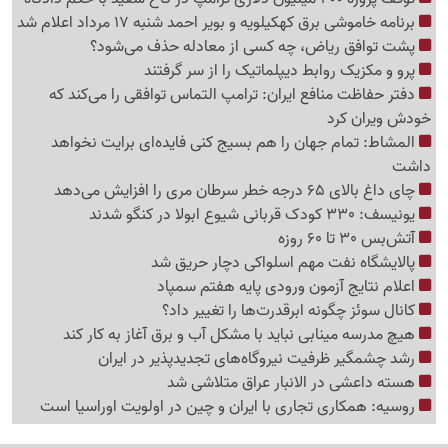
برنامه خاموشی برق کهکیلویه و بویر احمد شنبه 17 مرداد اعلام شد
پشت توافق ریاض، چه کسی از معادله حذف می‌شود؟
پرو و مکزیک روابط دیپلماتیک را از سر گرفتند
دفتر حفاظت منافع ایران: ترامپ التماس توافقی را می‌کند که
خودش ویران کرد
المشاط: تمام جهان را هم بسیج کنی فایده‌ای برایت نخواهد
داشت
چای داغ بالای 65 درجه خطر سرطان مری را افزایش می‌دهد
یونیسف: 330 کودک قربانی شیوع ابولا در کنگو شدند
آتش‌بس 30 تا 60 روزه
پالایشگاه نفت مهم اسلواکی دچار حریق شد
اعلام نتایج آزمون ورودی پایه هفتم سمپاد
کانال سوئز چگونه ابرقدرت‌ها را تغییر داد؟
هیچ مدرسه مینابی نباید با مشکل آب و برق آغاز به کار کند
رشد چشمگیر ظرفیت نیروگاه‌های تجدیدپذیر در ایران
هسته داعشی در الانبار عراق متلاشی شد
روسیه: همکاری تجاری با ایران و چین در اولویت اوراسیا است