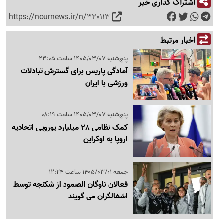
اشتراک گذاری خبر
https://nournews.ir/n/320113
اخبار مرتبط
پنج‌شنبه 1405/03/07 ساعت 23:05
آمادگی پاریس برای گسترش تبادلات
ورزشی با ایران
پنج‌شنبه 1405/03/07 ساعت 08:19
کمک نظامی 28 میلیارد یورویی اتحادیه
اروپا به اوکراین
جمعه 1405/03/01 ساعت 12:24
فعالان ناوگان الصمود از شکنجه توسط
اشغالگران می گویند