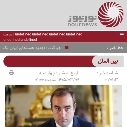
undefined undefined undefined undefined | ساعت
undefined:undefined
خط خبر
جو کنت: تهدید هسته‌ای ایران یک پروپ
بین الملل
شناسه خبر :
تاریخ انتشار :
چهارشنبه
320113
1405/03/06 ساعت 01:00