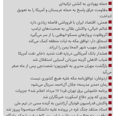
حمله پهپادی به کشتی ترکیه‌ای
مقاومت عراق پاسخ به حمله عربستان و آمریکا را به تعویق
انداخت
همتی: اقتصاد ایران با فروپاشی فاصله زیادی دارد
غنائم خیالی؛ واکنش بقائی به صحبت‌های ترامپ
آئروفلوت پروازهای مسکو-ابوظبی را از سر می‌گیرد
اسحاق دار: توافق مکه به ثبات منطقه کمک می‌کند
انفجار مهیب شهر المخا یمن را لرزاند
هشدار بانک آمریکایی درباره افت شدید ذخایر نفت آمریکا
شباب الاهلی گزینه میزبانی آسیایی استقلال شد
بازگشت مهران مدیری به تلویزیون؛ شصت‌چی پس از ماه صفر
می‌آید
اردوغان: توافق‌نامه مکه علیه هیچ کشوری نیست
رمان «مدیر مدرسه» جلال آل‌احمد سریال می‌شود
برنامه خاموشی برق تهران فردا 17 مرداد اعلام شد+ جزییات
روزی که وزیر دفاع اسکورت خبرنگاران شد
واکنش فدراسیون فوتبال آرژانتین به آینده مسی در تیم ملی
استاد منتقد جنگ غزه در پرونده علیه دانشگاه مینه‌سوتا پیروز شد
توقف پروژه 400 میلیون دلاری ترامپ در کاخ سفید با حکم دادگاه