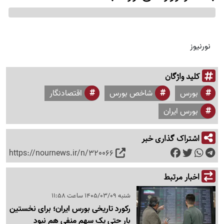
نورنیوز
کلید واژگان
بورس
شاخص بورس
اقتصادنگار
بورس ایران
اشتراک گذاری خبر
https://nournews.ir/n/320066
اخبار مرتبط
شنبه 1405/03/09 ساعت 11:58
رکورد تاریخی بورس ایران؛ برای نخستین
بار حتی یک سهم منفی هم نبود