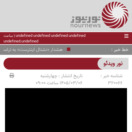
undefined undefined undefined undefined | ساعت
undefined:undefined
خط خبر
هشدار «نشنال اینترست» به ترامپ دربا
نور ویدئو
شناسه خبر :
تاریخ انتشار :
چهارشنبه
320066
1405/03/06 ساعت 09:00