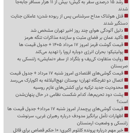
رشد 15 درصدی سفر به کیش؛ بیش از 11 هزار مسافر جابه‌جا
شدند
قتل هولناک مداح سرشناس پس از ربوده شدن؛ عاملان جنایت
دستگیر شدند
دلیل آلودگی هوای چند روز اخیر تهران مشخص شد
تأکید عمان بر فضای مثبت و سازنده مذاکرات تنگه هرمز
قیمت گوشت قرمز امروز 17 مرداد 1405 + جدول قیمت ها
پولیتیکو: بحران انرژی دوباره اروپا را تهدید می‌کند
روایت متفاوت کی‌یف و بلگراد از سفر «نمایشی» زلنسکی به
صربستان
قیمت گوشی‌های اقتصادی امروز شنبه 17 مرداد + جدول قیمت
اتصال دو تفرجگاه تهران؛ بوستان نهج‌البلاغه به اکوپارک می‌رسد
محدودیت جدید ترکیه برای کشتی‌های عازم روسیه
پشت دود تحریم‌ها، کدام شکست نظامی در حال پنهان‌شدن
است؟
قیمت گوشی‌های پرچمدار امروز شنبه 17 مرداد+ جدول قیمت ها
اظهارات تأمل برانگیز مدودف درباره رهبران غربی، سرنوشت
زلنسکی و وضعیت ارمنستان
خبر مهم درباره پرونده کلثوم اکبری؛ 10 حکم قصاص برای قاتل