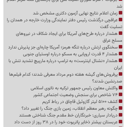
شد
زمان اعلام نتایج نهایی آزمون دکتری مشخص شد
عراقچی درگذشت رئیس دفتر نمایندگی وزارت خارجه در همدان را
تسلیت گفت
هشدار درباره طرح‌های آمریکا برای ایجاد شکاف در نیروهای
مسلح عراق
سخنگوی ارتش درباره تنگه هرمز؛ آمریکا چاره‌ای جز پذیرش ندارد
هشدار 4 قدرت اروپایی به مسکو درباره اوستیای جنوبی
هشدار «نشنال اینترست» به ترامپ درباره مارپیچ تشدید تنش با
ایران
پرفروش‌های گیشه هفته دوم مرداد معرفی شدند؛ کدام فیلم‌ها
صدرنشین شدند؟
واکنش معاون رئیس جمهور ترکیه به ناتوی اسلامی
74 شاخص برای سنجش وضعیت اجتماعی کشور
کشف 5100 لیتر گازوئیل قاچاق در رباط کریم
چگونه رهبر معظم انقلاب، زمین بازی جنگ را تغییر داد؟
دریادار سیاری: خبرنگاران خط مقدم جنگ شناختی هستند
عربستان بیشتر ذخایر پاتریوت خود را در 38 روز از دست داد