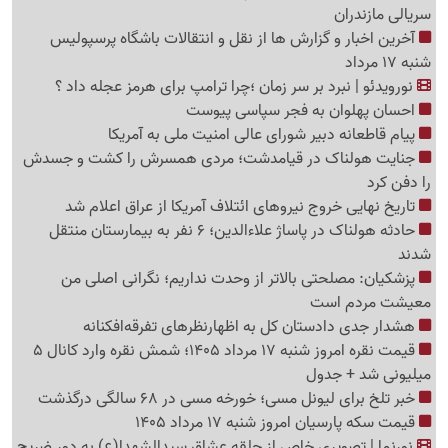
سریالی مازندران
آخرین اخبار و گزارش ها از نقل و انتقالات باشگاه پرسپولیس
شنبه 17 مرداد
نورویدئو | نبرد بر سر زمان ؛چرا ترامپ برای هرمز عجله داد ؟
احسان پهلوان به فجر سپاسی پیوست
پیام قاطعانه دبیر شورای عالی امنیت ملی به آمریکا
جنایت هولناک در قیامدشت؛ مردی همسرش را کشت و جسدش
را دفن کرد
تاریخ نهایی خروج نیروهای ائتلاف آمریکا از عراق اعلام شد
حادثه هولناک در پاساژ علاءالدین؛ 6 نفر به بیمارستان منتقل
شدند
پزشکیان: مصلحتی بالاتر از وحدت نداریم؛ نگرانی اصلی من
معیشت مردم است
هشدار جدی دادستان کل به اظهارنظرهای تفرقه‌افکنانه
قیمت نقره امروز شنبه 17 مرداد 1405؛ شمش نقره وارد کانال 5
میلیونی شد + جدول
خبر تلخ برای لیونل مسی؛ خورخه مسی در 68 سالگی درگذشت
قیمت سکه پارسیان امروز شنبه 17 مرداد 1405
نورنما | تصویری خاص از حلقه عشاق سیدالشهدا(ع) به دور ضریح