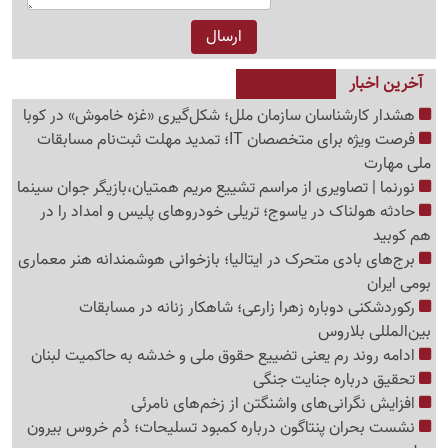
آخرین اخبار
هشدار کارشناسان سازمان ملل؛ شکل‌گیری «غزه‌ خاموش» در کوبا
فرصت ویژه برای متخصصان IT؛ تمدید مهلت ثبت‌نام مسابقات
ملی مهارت
نورنما | تصاویری از مراسم تشییع مریم همتیان،بازیگر جوان سینما
حادثه هولناک در یاسوج؛ تریلی خودروهای پلیس و امداد را در
هم کوبید
برج‌های بادی متحرک در ایتالیا؛ بازخوانی هوشمندانه هنر معماری
بومی ایران
رکوردشکنی دوباره زهرا زارعی؛ شاهکار زنانه در مسابقات
بین‌المللی بلاروس
ادامه روند رم یعنی تضییع حقوق ملی و خدشه به حاکمیت لبنان
تحقیق درباره جنایت جنگی
افزایش نگرانی‌های واشنگتن از زخم‌های نامرئی
نشست بحران پنتاگون درباره کمبود تسلیحات؛ دُم خروس بیرون