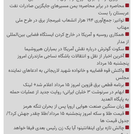
محاصره در برابر محاصره؛ یمن مسیرهای جایگزین صادرات نفت
عربستان را بست
توانیر: جمع‌آوری 194 هزار انشعاب غیرمجاز برق در طرح ملی
مهتاب
همکاری روسیه و آمریکا در خارج کردن ایستگاه فضایی بین‌المللی
از مدار
سکوت گوترش درباره نقش آمریکا در بمباران هیروشیما
آخرین اخبار از نقل و انتقالات باشگاه نساجی مازندران امروز
پنجشنبه 15 مرداد
واکنش قوه قضاییه و خانواده شهید لاریجانی به ادعاهای نماینده
مجلس
برنامه قطعی برق قزوین امروز 15 مرداد اعلام شد+ لینک
ابهام در سرنوشت 3 خلبان ایرانی؛ روایت جدید از عملیات حمله
به پایگاه العدید
زیان سنگین صنعت هوایی اروپا پس از بحران تنگه هرمز
قیمت طلا و سکه امروز پنجشنبه 15 مرداد/طلا چقدر جهش کرد؟/
جدول قیمت ها
چالش تازه برای اینفانتینو؛ آیا یک زن رئیس بعدی فیفا خواهد