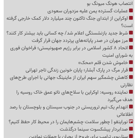
انتصاب هونگ میونگ بو
عملیات گسترده یمن علیه مزدوران سعودی
اوکراین از ابتدای جنگ تاکنون چند میلیارد دلار کمک خارجی گرفته
است؟
شرط جدید بازنشستگی اعلام شد/ چه کسانی باید بیشتر کار کنند؟
مرز مهران در صدر پایانه‌های پرتردد جهان قرار گرفت
اتحاد 8 کشور اسلامی در برابر رژیم صهیونیستی؛ فراخوان فوری
به شورای امنیت
خاموش شدن قلم «محک»
قرار مرگ در پارک آبشار؛ پایان خونین زندگی تاجر تهرانی
کاهش چشمگیر سهم ایران از ماینینگ جهانی با اجرای طرح‌های
نظارتی
نماینده روسیه: اوکراین با سلاح‌های ناتو عمق خاک روسیه را
هدف می‌گیرد
انهدام یک تیم تروریستی در جنوب سیستان و بلوچستان با رصد
اطلاعاتی
نوراینفو | چطور سلامت چشم‌هایمان را در محیط کار حفظ کنیم؟
صدابردار پیشکسوت سینما درگذشت
سناریوی ترامپ برای خروج از بحران با حملات نمادین