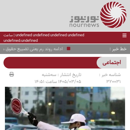
undefined undefined undefined undefined | ساعت
undefined:undefined
خط خبر
ادامه روند رم یعنی تضییع حقوق ملی و 
اجتماعی
شناسه خبر :
تاریخ انتشار :
سه‌شنبه
320031
1405/03/05 ساعت 14:51