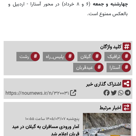
چهارشنبه و جمعه
(۶ و ۸ خرداد) در محور آستارا - اردبیل و
بالعکس ممنوع است.
کلید واژگان
ترافیک
گیلان
پلیس_راه
رشت
آستارا
عیدقربان
اشتراک گذاری خبر
https://nournews.ir/n/320031
اخبار مرتبط
پنج‌شنبه 1405/03/07 ساعت 10:55
آمار ورودی مسافران به گیلان در عید
قربان اعلام شد