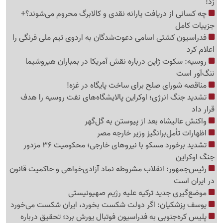
زد!
چه کسانی از دریافت یارانه نقدی و کالابرگ محروم می‌شوند؟+
جزییات کامل
فدراسیون کشتی اسامی دعوت‌شدگان به اردوی تیم ملی فرنگی را
اعلام کرد
روسیه: سکوت ژاپن درباره نقش آمریکا در بمباران هیروشیما
ننگ‌آور است
مناقصه شورای صلح برای ساخت پایگاه در غزه!
تشدید جنگ انرژی؛ اوکراین پالایشگاه‌های نفت روسیه را هدف
قرار داد
واکنش عالیشاه بعد از پیوستن به گل‌گهر
اظهارات تأمل‌برانگیز وزیر خارجه مصر
تشدید برخورد مسکو با نیروهای خارجی؛ محکومیت 36 مزدور
جنگ اوکراین
رئیس‌جمهور: انقلاب مشروطه نماد آزادی‌خواهی و حاکمیت قانون
در ایران است
موضع‌گیری جدید ترکیه علیه رژیم صهیونیستی
یوسف پزشکیان: اگر دولت شکست بخورد، ایران شکست می‌خورد
پلیس کره‌جنوبی به فدراسیون فوتبال یورش برد؛ تحقیق درباره