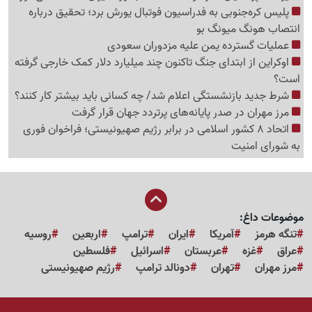
پلیس کره‌جنوبی به فدراسیون فوتبال یورش برد؛ تحقیق درباره
انتصاب هونگ میونگ بو
عملیات گسترده یمن علیه مزدوران سعودی
اوکراین از ابتدای جنگ تاکنون چند میلیارد دلار کمک خارجی گرفته
است؟
شرط جدید بازنشستگی اعلام شد/ چه کسانی باید بیشتر کار کنند؟
مرز مهران در صدر پایانه‌های پرتردد جهان قرار گرفت
اتحاد 8 کشور اسلامی در برابر رژیم صهیونیستی؛ فراخوان فوری
به شورای امنیت
موضوعات داغ:
تنگه هرمز
آمریکا
ایران
ترامپ
اربعین
روسیه
عراق
غزه
عربستان
اسرائیل
فلسطین
مرز مهران
تهران
دونالد ترامپ
رژیم صهیونیستی