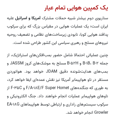
یک کمپین هوایی تمام عیار
سناریوی دوم بیشتر شبیه حملات مشترک
آمریکا و اسرائیل
علیه
ایران است؛ یک عملیات هوایی در مقیاس بزرگ که برای سرکوب
پدافند هوایی کوبا، نابودی زیرساخت‌های نظامی و تضعیف روحیه
نیروهای مسلح و رهبری سیاسی این کشور طراحی شده است.
چنین عملیاتی احتمالا شامل حضور بمب‌افکن‌های استراتژیک، از
جمله B-۱B، B-۲ و B-۵۲H مسلح به موشک‌های کروز JASSM و
بمب‌های هدایت‌شونده دقیق JDAM خواهد بود. هوانوردی
مستقر در ناو هواپیمابر آمریکا نیز نقش عمده‌ای ایفا خواهد کرد،
به طوری که جنگنده‌های F/A-۱۸E/F Super Hornet و F-۳۵C از
ناوهای هواپیمابر عملیات انجام خواهند داد. جنگ الکترونیکی و
سرکوب سیستم‌های راداری و ارتباطی توسط هواپیماهای EA-۱۸G
Growler انجام خواهد شد.