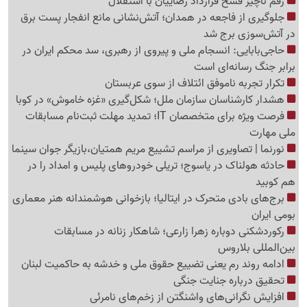
رقم ناچیز فسخ قرارداد رضاییان با استقلال
جلوگیری از فاجعه در همدان؛ آتش‌نشانی مانع انفجار پست برق
در آتش‌سوزی برج شد
حاجی‌بابایی: انسجام ملی و پیروی از رهبری، سد محکم ایران در
برابر جنگ رسانه‌ای است
تکرار تجربه ناموفق ائتلاف از سوی عربستان
هشدار کارشناسان سازمان ملل؛ شکل‌گیری «غزه‌ خاموش» در کوبا
فرصت ویژه برای متخصصان IT؛ تمدید مهلت ثبت‌نام مسابقات
ملی مهارت
نورنما | تصاویری از مراسم تشییع مریم همتیان،بازیگر جوان سینما
حادثه هولناک در یاسوج؛ تریلی خودروهای پلیس و امداد را در
هم کوبید
برج‌های بادی متحرک در ایتالیا؛ بازخوانی هوشمندانه هنر معماری
بومی ایران
رکوردشکنی دوباره زهرا زارعی؛ شاهکار زنانه در مسابقات
بین‌المللی بلاروس
ادامه روند رم یعنی تضییع حقوق ملی و خدشه به حاکمیت لبنان
تحقیق درباره جنایت جنگی
افزایش نگرانی‌های واشنگتن از زخم‌های نامرئی