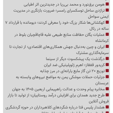
هومن برق‌نورد و محمد بی‌ریا در جدیدترین اثر اطیابی
تراژدی ساحل توسکسرای رامسر؛ ضرورت بازنگری در مدیریت
ایمنی سواحل
کهکشانی‌ها شکار بزرگ خود را معرفی کردند؛ دیومانده با قرارداد 7
ساله در رئال
عملیات یگان حفاظت منابع طبیعی علیه قاچاقچیان بلوط در
کرمانشاه
ایران و چین به‌دنبال جهش همکاری‌های اقتصادی؛ از تجارت تا
سرمایه‌گذاری مشترک
درگذشت یک پیشکسوت دیگر از سینما
کریدور قفقاز؛ اهرم ژئوپلیتیکی ضد ایران
توزیع 20 تن گاز مایع یارانه‌ای در مرز چذابه
جزئیات حملات موشکی یمن به مواضع نیروهای وابسته به
عربستان
مخابره پیام وحدت و عدالت راهپیمایی اربعین 1405 به جهان
طرح جدید همدان برای افزایش درآمد روستاییان؛ از تولید تا بازار
فروش آنلاین
هشدار پلیس فتا درباره شگردهای کلاهبرداران در حوزه گردشگری