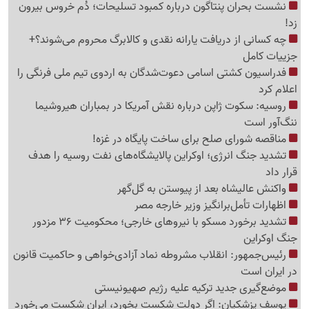
نشست بحران پنتاگون درباره کمبود تسلیحات؛ دُم خروس بیرون
زد!
چه کسانی از دریافت یارانه نقدی و کالابرگ محروم می‌شوند؟+
جزییات کامل
فدراسیون کشتی اسامی دعوت‌شدگان به اردوی تیم ملی فرنگی را
اعلام کرد
روسیه: سکوت ژاپن درباره نقش آمریکا در بمباران هیروشیما
ننگ‌آور است
مناقصه شورای صلح برای ساخت پایگاه در غزه!
تشدید جنگ انرژی؛ اوکراین پالایشگاه‌های نفت روسیه را هدف
قرار داد
واکنش عالیشاه بعد از پیوستن به گل‌گهر
اظهارات تأمل‌برانگیز وزیر خارجه مصر
تشدید برخورد مسکو با نیروهای خارجی؛ محکومیت 36 مزدور
جنگ اوکراین
رئیس‌جمهور: انقلاب مشروطه نماد آزادی‌خواهی و حاکمیت قانون
در ایران است
موضع‌گیری جدید ترکیه علیه رژیم صهیونیستی
یوسف پزشکیان: اگر دولت شکست بخورد، ایران شکست می‌خورد