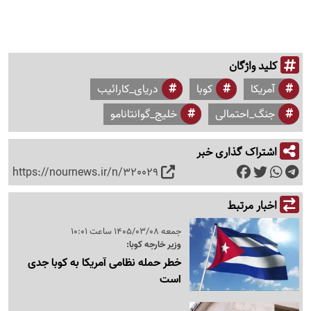
کلید واژگان
آمریکا
کوبا
دریای_کارائیب
جنگ_احتمالی
خلیج_گوانتانامو
اشتراک گذاری خبر
https://nournews.ir/n/320029
اخبار مرتبط
جمعه 1405/03/08 ساعت 10:01
وزیر خارجه کوبا:
خطر حمله نظامی آمریکا به کوبا جدی
است