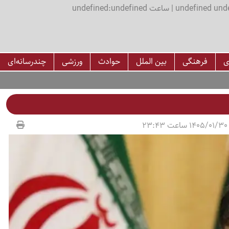
اعت undefined:undefined
ی
فرهنگی
بین الملل
حوادث
ورزشی
چندرسانه‌ای
2