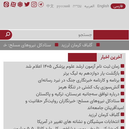
فارسی
English
العربیه
עברית
русский
中文
گلباف کرمان لرزید
ستادکل نیروهای مسلح: خبرنگاران روایت
آخرین اخبار
زمان ثبت نام آزمون ارشد علوم پزشکی 1405 اعلام شد
بازگشت یار دوازدهم به لیگ برتر
برنامه و کارنامه خبرنگاری جنگ در نبرد رسانه‌ای
آتش‌سوزی یک کشتی در تنگهٔ هرمز
درباره توافق سه‌جانبه عربستان، ترکیه و پاکستان
ستادکل نیروهای مسلح: خبرنگاران روایت‌گر حقانیت و
امیدآفرینان جامعه‌اند
گلباف کرمان لرزید
انتخابات میشیگان و نشانه های تغییر در آمریکا
رکوردشکنی تاریخی بورس؛ شاخص کل وارد کانال 5.5 میلیون