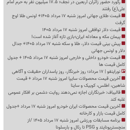
رکورد حضور زائران اربعین در نجف؛ 17.5 میلیون نفر به حرم امام
علی(ع) رفتند
قیمت طلای جهانی امروز شنبه 17 مرداد 1405+ اونس طلا اوج
گرفت
قیمت دلار توافقی امروز شنبه 17 مرداد 1405
پیمان مکه و معادله ایران؛بازی تازه آغاز شده است!
پیش ‌بینی قیمت دلار، طلا و سکه شنبه 17 مرداد 1405+ جدال
دلار و اونس جهانی
قیمت خودرو داخلی و خارجی امروز شنبه 17 مرداد 1405 + جدول
کامل قیمت ها
نوراینفو | 17 مرداد؛ روز خبرنگار، روز پاسداران حقیقت و آگاهی
آخرین قیمت محصولات سایپا امروز شنبه 17 مرداد + قیمت
شاهین، اطلس، کوییک و ساینا
قالیباف: خبرنگاران اجازه نمی‌دهند روایت دشمن بر افکار عمومی
غلبه کند
آخرین قیمت محصولات ایران خودرو امروز شنبه 17 مرداد +جدول
کامل قیمت بازار و کارخانه
برنامه مسابقات ورزشی امروز شنبه 17 مرداد 1405 /از
منچستریونایتد و PSG تا رئال و بارسلونا