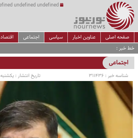
undefined undefined undefined undefined | س
صفحه اصلی
عناوین اخبار
سیاسی
اجتماعی
اقتصاد
خط خبر
اجتماعی
شناسه خبر :
311436
تاریخ انتشار :
یکشنبه 1405/01/30 ساعت 3:43