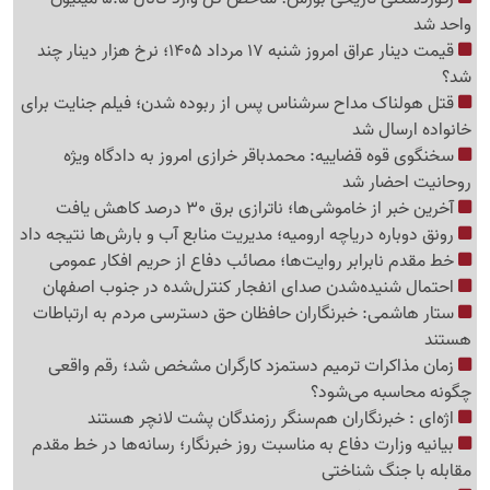
واحد شد
قیمت دینار عراق امروز شنبه 17 مرداد 1405؛ نرخ هزار دینار چند
شد؟
قتل هولناک مداح سرشناس پس از ربوده شدن؛ فیلم جنایت برای
خانواده ارسال شد
سخنگوی قوه قضاییه: محمدباقر خرازی امروز به دادگاه ویژه
روحانیت احضار شد
آخرین خبر از خاموشی‌ها؛ ناترازی برق 30 درصد کاهش یافت
رونق دوباره دریاچه ارومیه؛ مدیریت منابع آب و بارش‌ها نتیجه داد
خط مقدم نابرابر روایت‌ها؛ مصائب دفاع از حریم افکار عمومی
احتمال شنیده‌شدن صدای انفجار کنترل‌شده در جنوب اصفهان
ستار هاشمی: خبرنگاران حافظان حق دسترسی مردم به ارتباطات
هستند
زمان مذاکرات ترمیم دستمزد کارگران مشخص شد؛ رقم واقعی
چگونه محاسبه می‌شود؟
اژه‌ای : خبرنگاران هم‌سنگر رزمندگان پشت لانچر هستند
بیانیه وزارت دفاع به مناسبت روز خبرنگار؛ رسانه‌ها در خط مقدم
مقابله با جنگ شناختی