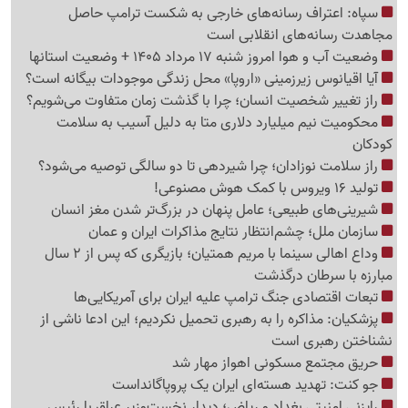
سپاه: اعتراف رسانه‌های خارجی به شکست ترامپ حاصل
مجاهدت رسانه‌های انقلابی است
وضعیت آب و هوا امروز شنبه 17 مرداد 1405 + وضعیت استانها
آیا اقیانوس زیرزمینی «اروپا» محل زندگی موجودات بیگانه است؟
راز تغییر شخصیت انسان؛ چرا با گذشت زمان متفاوت می‌شویم؟
محکومیت نیم میلیارد دلاری متا به دلیل آسیب به سلامت
کودکان
راز سلامت نوزادان؛ چرا شیردهی تا دو سالگی توصیه می‌شود؟
تولید 16 ویروس با کمک هوش مصنوعی!
شیرینی‌های طبیعی؛ عامل پنهان در بزرگ‌تر شدن مغز انسان
سازمان ملل؛ چشم‌انتظار نتایج مذاکرات ایران و عمان
وداع اهالی سینما با مریم همتیان؛ بازیگری که پس از 2 سال
مبارزه با سرطان درگذشت
تبعات اقتصادی جنگ ترامپ علیه ایران برای آمریکایی‌ها
پزشکیان: مذاکره را به رهبری تحمیل نکردیم؛ این ادعا ناشی از
نشناختن رهبری است
حریق مجتمع مسکونی اهواز مهار شد
جو کنت: تهدید هسته‌ای ایران یک پروپاگانداست
رایزنی امنیتی بغداد و ریاض؛ دیدار نخست‌وزیر عراق با رئیس