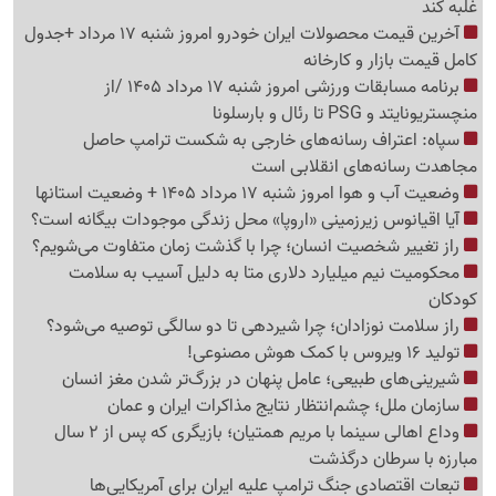
غلبه کند
آخرین قیمت محصولات ایران خودرو امروز شنبه 17 مرداد +جدول
کامل قیمت بازار و کارخانه
برنامه مسابقات ورزشی امروز شنبه 17 مرداد 1405 /از
منچستریونایتد و PSG تا رئال و بارسلونا
سپاه: اعتراف رسانه‌های خارجی به شکست ترامپ حاصل
مجاهدت رسانه‌های انقلابی است
وضعیت آب و هوا امروز شنبه 17 مرداد 1405 + وضعیت استانها
آیا اقیانوس زیرزمینی «اروپا» محل زندگی موجودات بیگانه است؟
راز تغییر شخصیت انسان؛ چرا با گذشت زمان متفاوت می‌شویم؟
محکومیت نیم میلیارد دلاری متا به دلیل آسیب به سلامت
کودکان
راز سلامت نوزادان؛ چرا شیردهی تا دو سالگی توصیه می‌شود؟
تولید 16 ویروس با کمک هوش مصنوعی!
شیرینی‌های طبیعی؛ عامل پنهان در بزرگ‌تر شدن مغز انسان
سازمان ملل؛ چشم‌انتظار نتایج مذاکرات ایران و عمان
وداع اهالی سینما با مریم همتیان؛ بازیگری که پس از 2 سال
مبارزه با سرطان درگذشت
تبعات اقتصادی جنگ ترامپ علیه ایران برای آمریکایی‌ها