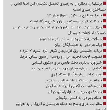
پزشکیان: مذاکره را به رهبری تحمیل نکردیم؛ این ادعا ناشی از
نشناختن رهبری است
حریق مجتمع مسکونی اهواز مهار شد
جو کنت: تهدید هسته‌ای ایران یک پروپاگانداست
رایزنی امنیتی بغداد و ریاض؛ دیدار نخست‌وزیر عراق با رئیس
دستگاه اطلاعات عربستان
حملات به کشتی‌های اماراتی در تنگه هرمز
پیام عراقچی به همسایگان ایران
برنامه خاموشی برق آذربایجان شرقی فردا شنبه 17 مرداد
تصویب لایحه تحریم ایران و روسیه از سوی سنای آمریکا
خیز وزنه‌برداران دختر فارس برای سکوی آسیایی
گمانه‌زنی درباره صدای مهیب در پایتخت روسیه
عیادت اهالی فرهنگ از استاد ایرج
حمله یمن به تجمعات نظامی سعودی
تداوم فشار حداکثری آمریکا علیه ایران
تصادف زنجیره‌ای در آزادراه تهران-قم
حمله پهپادی به کشتی ترکیه‌ای
مقاومت عراق پاسخ به حمله عربستان و آمریکا را به تعویق
انداخت