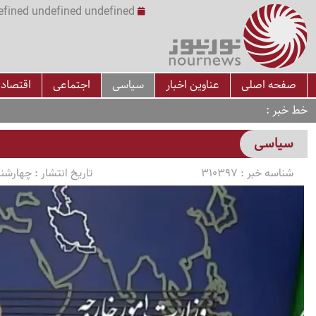
undefined undefined undefined undefined | س
صفحه اصلی
عناوین اخبار
سیاسی
اجتماعی
اقتصاد
خط خبر
سیاسی
شناسه خبر :
310397
تاریخ انتشار :
چهارشنبه 1405/01/26 سا