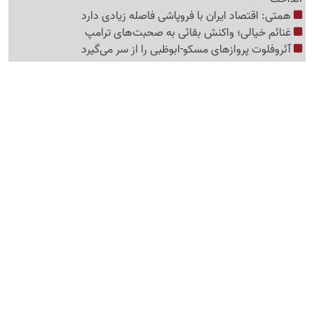
همتی: اقتصاد ایران با فروپاشی فاصله زیادی دارد
غنائم خیالی؛ واکنش بقائی به صحبت‌های ترامپ
آئروفلوت پروازهای مسکو-ابوظبی را از سر می‌گیرد