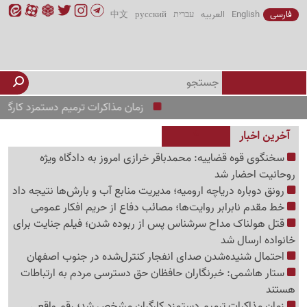
فارسی
English
العربیه
עברית
русский
中文
زمان مذاکرات ترمیم دستمزد کارگران مش
آخرین اخبار
سخنگوی قوه قضاییه: محمدباقر خرازی امروز به دادگاه ویژه
روحانیت احضار شد
رونق دوباره دریاچه ارومیه؛ مدیریت منابع آب و بارش‌ها نتیجه داد
خط مقدم نابرابر روایت‌ها؛ مصائب دفاع از حریم افکار عمومی
قتل هولناک مداح سرشناس پس از ربوده شدن؛ فیلم جنایت برای
خانواده ارسال شد
احتمال شنیده‌شدن صدای انفجار کنترل‌شده در جنوب اصفهان
ستار هاشمی: خبرنگاران حافظان حق دسترسی مردم به ارتباطات
هستند
زمان مذاکرات ترمیم دستمزد کارگران مشخص شد؛ رقم واقعی