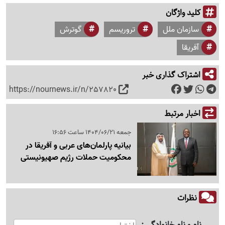
کلید واژگان
سازمان ملل
تروریسم
گوترش
آفریقا
اشتراک گذاری خبر
https://nournews.ir/n/257820
اخبار مرتبط
جمعه 1404/06/21 ساعت 16:56
بیانیه‌ پارلمان‌های عربی و آفریقا در
محکومیت حملات رژیم صهیونیستی
نظرات
نام و نام خانوادگی