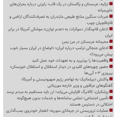
ترکیه، عربستان و پاکستان در یک قاب؛ رایزنی درباره بحران‌های
خاورمیانه
ضربات سنگین منابع طبیعی مازندران به تصرف‌کنندگان اراضی و
قاچاقچیان چوب
اذعان قانونگذار دموکرات به «عدم توازن» موشکی آمریکا در برابر
ایران
محرمانه عربستان در مرز یمن
ادعای جنجالی ترامپ درباره ایران؛ «اوضاع در ایران بسیار خوب
پیش می‌رود!»
واقعیت‌ها را بپذیرید و به تعهدات خود عمل کنید
حضور چهره‌های کلیدی در دیدار استقلال و استقلال خوزستان؛
پیروزی 3-0 آبی‌ها
واکنش دیپلماتیک به تهاجم رژیم صهیونیستی و آمریکا؛
گفتگوهای عراقچی و وزیر خارجه موریتانی
پزشکیان: کالابرگ افزایش می‌یابد؛ ارز باید مستقیم به مردم برسد
تأمین اجتماعی؛ تمامی سامانه‌ها و خدمات بدون هیچ‌گونه
اختلالی در دسترس هستند
عملیات تروریستی در جرمانای سوریه؛ انفجار خودروی بمب‌گذاری
شده قربانی گرفت