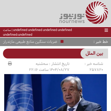
undefined undefined undefined undefined | ساعت
undefined:undefined
خط خبر
ضربات سنگین منابع طبیعی مازندران به تص
بین الملل
شناسه خبر :
تاریخ انتشار :
سه‌شنبه
257820
1404/08/27 ساعت 22:16