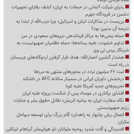
ردپای شرکت آلمانی در حملات به ایران؛ کشف بقایای تجهیزات
دشمن در فرودگاه جهرم
بن‌بست در مذاکرات لبنان و اسرائیل؛ چرا حزب‌الله از ابتدا به
نتیجه آن بدبین بود؟
حمله یمنی‌ها به مراکز فرماندهی نیروهای سعودی در مرز
تداوم خشونت علیه رسانه‌ها؛ حمله نظامیان صهیونیست به
خبرنگار پرس تی وی
هشدار آتشین انصارالله: هدف قرار گرفتن اردوگاه‌های عربستان
در راه است
ثبت 67 میلیون تردد در محورهای منتهی به مرزها
درخشش داوران ایرانی در سمینار سالانه AFC در تاشکند
تحریم‌های جدید آمریکا علیه کوبا
افشای برکناری در موساد پس از شکست پروژه علیه ایران
نگاه سفارت ایران به بیانیه اتریش؛ تقابل حقوق بشر و جنایات
رژیم صهیونیستی
اتصال ریلی چابهار به زاهدان؛ گام بزرگ برای توسعه سواحل
مکران
افسردگی و اُفت شدید روحیه ملوانان ناو هواپیمابر آبراهام لینکلن