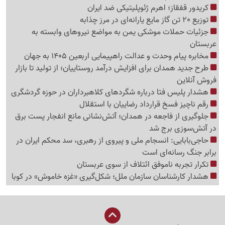
کریدور قفقاز؛ اهرم ژئوپلیتیکی ضد ایران
توزیع 20 تن گاز مایع یارانه‌ای در مرز چذابه
جزئیات حملات موشکی یمن به مواضع نیروهای وابسته به
عربستان
مخابره پیام وحدت و عدالت راهپیمایی اربعین 1405 به جهان
طرح جدید همدان برای افزایش درآمد روستاییان؛ از تولید تا بازار
فروش آنلاین
هشدار پلیس فتا درباره شگردهای کلاهبرداران در حوزه گردشگری
رقم ناچیز فسخ قرارداد رضاییان با استقلال
جلوگیری از فاجعه در همدان؛ آتش‌نشانی مانع انفجار پست برق
در آتش‌سوزی برج شد
حاجی‌بابایی: انسجام ملی و پیروی از رهبری، سد محکم ایران در
برابر جنگ رسانه‌ای است
تکرار تجربه ناموفق ائتلاف از سوی عربستان
هشدار کارشناسان سازمان ملل؛ شکل‌گیری «غزه‌ خاموش» در کوبا