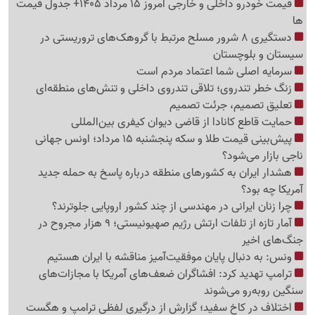
قیمت خودرو داخلی و خارجی امروز 15 مرداد 1405+ جدول قیمت
ها
دستگیری 8 شرور مسلح مرتبط با گروهک‌های تروریستی در
سیستان و بلوچستان
سرمایه اصلی شما اعتماد مردم است
زنگ خطر تندروی؛ تلاقی تندروی داخلی و تنش‌های منطقه‌ای
تعلیق تصمیم، جرئت تصمیم
حمایت قاطع کانادا از قاضی دیوان کیفری بین‌المللی
پیش‌بینی قیمت طلا و سکه پنجشنبه 15 مرداد؛ اونس جهانی
ناجی بازار می‌شود؟
هشدار ایران به کشورهای منطقه درباره پاسخ به حمله جدید
آمریکا چه بود؟
چرا زنان ایرانی در مهندسی از چند کشور اروپایی جلوترند؟
آمار تازه از تلفات ارتش رژیم صهیونیستی؛ 9 هزار مجروح در
جنگ‌های اخیر
ونس: به دنبال پایان موفقیت‌آمیز مناقشه با ایران هستیم
ترامپ تهدید کرد: افشاگران ضعف‌های آمریکا با مجازات‌های
سنگین روبه‌رو می‌شوند
اختلاف در کاخ سفید؛ گزارش از درگیری لفظی ترامپ و هگست