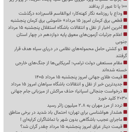
100 پا تا عبور از پدافند
وداع با روزنامه نگار کهنه‌کار؛ ابوالقاسم قاسم‌زاده درگذشت
قطعی برق کرمان امروز 15 مرداد+ خاموشی برق کرمان پنجشنبه
آخرین اخبار از نقل و انتقالات باشگاه استقلال پنجشنبه 15 مرداد
اعلام جزئیات آزمون‌های معوق پایه دوازدهم در چهار استان
جنوبی
دو کشتی حامل محموله‌های نظامی در دریای سیاه هدف قرار
گرفتند
مقام مستعفی دولت ترامپ: آمریکایی‌ها از جنگ‌های خارجی
خسته شده‌اند
قیمت طلای جهانی امروز پنجشنبه 15 مرداد 1405
جدیدترین خبر از نقل و انتقالات باشگاه سپاهان امروز 15 مرداد
درخواست جنجالی اسپانیا؛ حذف مراکش از میزبانی جام جهانی
2030 کلید خورد
تردد از مرز مهران به 2.8 میلیون زائر رسید
هشدار هواشناسی برای تهران؛ احتمال باد شدید در برخی مناطق
ماجرای عجیب باشگاهی بدون شهر با تماشاگران کرایه‌ای !
قیمت دینار عراق امروز پنجشنبه 15 مرداد چقدر گران شد؟