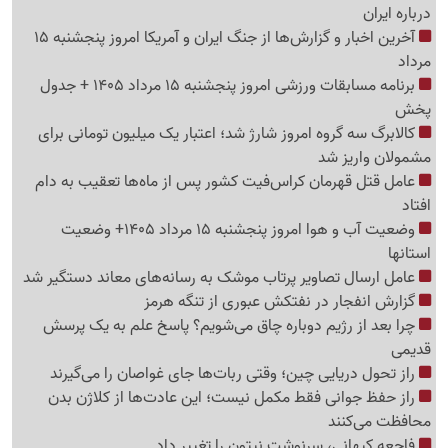
درباره ایران
آخرین اخبار و گزارش‌ها از جنگ ایران و آمریکا امروز پنجشنبه 15
مرداد
برنامه مسابقات ورزشی امروز پنجشنبه 15 مرداد 1405 + جدول
پخش
کالابرگ سه گروه امروز شارژ شد؛ اعتبار یک میلیون تومانی برای
مشمولان واریز شد
عامل قتل قهرمان کراس‌فیت کشور پس از ماه‌ها تعقیب به دام
افتاد
وضعیت آب و هوا امروز پنجشنبه 15 مرداد 1405+ وضعیت
استانها
عامل ارسال تصاویر پرتاب موشک به رسانه‌های معاند دستگیر شد
گزارش انفجار در نفتکش عبوری از تنگه هرمز
چرا بعد از رژیم دوباره چاق می‌شویم؟ پاسخ علم به یک پرسش
قدیمی
راز تحول دریایی چین؛ وقتی ربات‌ها جای غواصان را می‌گیرند
راز حفظ جوانی فقط مکمل نیست؛ این عادت‌ها از کلاژن بدن
محافظت می‌کنند
فاجعه کیهانی، سرنوشت نپتون را تغییر داد