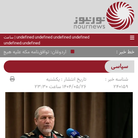
undefined undefined undefined undefined | ساعت
undefined:undefined
خط خبر
اردوغان: توافق‌نامه مکه علیه هیچ کش
سیاسی
شناسه خبر :
تاریخ انتشار :
یکشنبه
240159
1404/05/26 ساعت 23:30