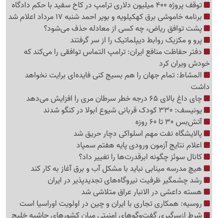
توقف پروژه 400 میلیون دلاری ترامپ در کاخ سفید با حکم دادگاه
برنامه خاموشی برق کهکیلویه و بویر احمد شنبه 17 مرداد اعلام شد
پشت توافق ریاض، چه کسی از معادله حذف می‌شود؟
پرو و مکزیک روابط دیپلماتیک را از سر گرفتند
دفتر حفاظت منافع ایران: ترامپ التماس توافقی را می‌کند که
خودش ویران کرد
المشاط: تمام جهان را هم بسیج کنی فایده‌ای برایت نخواهد
داشت
چای داغ بالای 65 درجه خطر سرطان مری را افزایش می‌دهد
یونیسف: 330 کودک قربانی شیوع ابولا در کنگو شدند
آتش‌بس 30 تا 60 روزه
پالایشگاه نفت مهم اسلواکی دچار حریق شد
اعلام نتایج آزمون ورودی پایه هفتم سمپاد
کانال سوئز چگونه ابرقدرت‌ها را تغییر داد؟
هیچ مدرسه مینابی نباید با مشکل آب و برق آغاز به کار کند
رشد چشمگیر ظرفیت نیروگاه‌های تجدیدپذیر در ایران
هسته داعشی در الانبار عراق متلاشی شد
روسیه: همکاری تجاری با ایران و چین در اولویت اوراسیا است
شرط ازسرگیری گفت‌وگوهای امنیتی میان کشورهای حاشیه خلیج