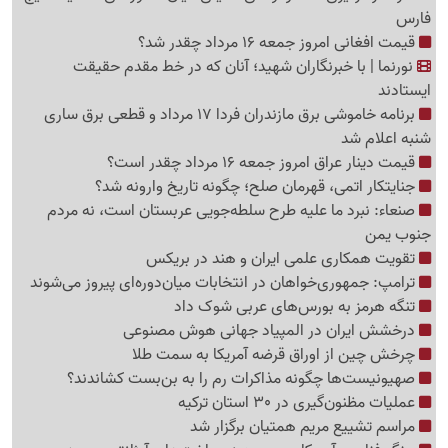
فارس
قیمت افغانی امروز جمعه 16 مرداد چقدر شد؟
نورنما | با خبرنگاران شهید؛ آنان که در خط مقدم حقیقت
ایستادند
برنامه خاموشی برق مازندران فردا 17 مرداد و قطعی برق ساری
شنبه اعلام شد
قیمت دینار عراق امروز جمعه 16 مرداد چقدر است؟
جنایتکار اتمی، قهرمان صلح؛ چگونه تاریخ وارونه شد؟
صنعاء: نبرد ما علیه طرح سلطه‌جویی عربستان است، نه مردم
جنوب یمن
تقویت همکاری علمی ایران و هند در بریکس
ترامپ: جمهوری‌خواهان در انتخابات میان‌دوره‌ای پیروز می‌شوند
تنگه هرمز به بورس‌های عربی شوک داد
درخشش ایران در المپیاد جهانی هوش مصنوعی
چرخش چین از اوراق قرضه آمریکا به سمت طلا
صهیونیست‌ها چگونه مذاکرات رم را به بن‌بست کشاندند؟
عملیات مظنون‌گیری در 30 استان ترکیه
مراسم تشییع مریم همتیان برگزار شد