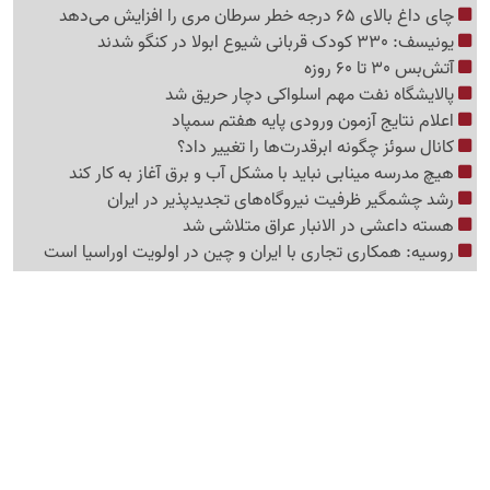
چای داغ بالای 65 درجه خطر سرطان مری را افزایش می‌دهد
یونیسف: 330 کودک قربانی شیوع ابولا در کنگو شدند
آتش‌بس 30 تا 60 روزه
پالایشگاه نفت مهم اسلواکی دچار حریق شد
اعلام نتایج آزمون ورودی پایه هفتم سمپاد
کانال سوئز چگونه ابرقدرت‌ها را تغییر داد؟
هیچ مدرسه مینابی نباید با مشکل آب و برق آغاز به کار کند
رشد چشمگیر ظرفیت نیروگاه‌های تجدیدپذیر در ایران
هسته داعشی در الانبار عراق متلاشی شد
روسیه: همکاری تجاری با ایران و چین در اولویت اوراسیا است