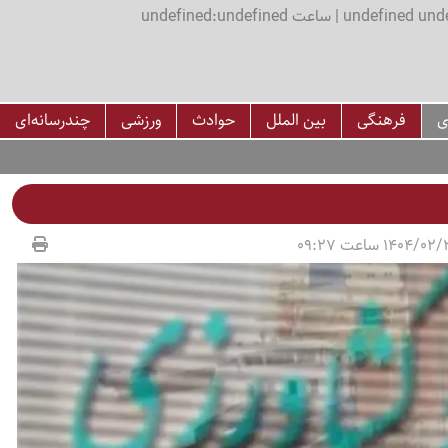
اعت undefined:undefined
ی
فرهنگی
بین الملل
حوادث
ورزشی
چندرسانه‌ای