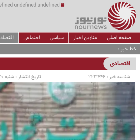
undefined undefined undefined undefined | س
صفحه اصلی
عناوین اخبار
سیاسی
اجتماعی
اقتصاد
خط خبر
اقتصادی
شناسه خبر :
223446
تاریخ انتشار :
شنبه 1404/02/20 ساعت 09:27