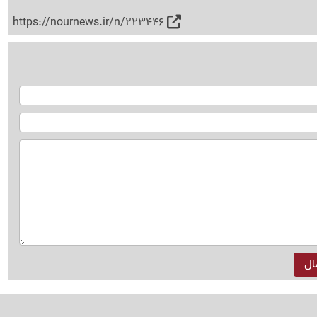
https://nournews.ir/n/223446