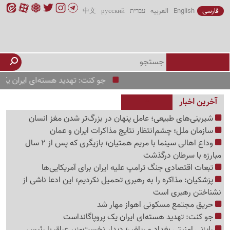
فارسی
English
العربیه
עברית
русский
中文
جو کنت: تهدید هسته‌ای ایران یک پروپاگان
آخرین اخبار
شیرینی‌های طبیعی؛ عامل پنهان در بزرگ‌تر شدن مغز انسان
سازمان ملل؛ چشم‌انتظار نتایج مذاکرات ایران و عمان
وداع اهالی سینما با مریم همتیان؛ بازیگری که پس از 2 سال
مبارزه با سرطان درگذشت
تبعات اقتصادی جنگ ترامپ علیه ایران برای آمریکایی‌ها
پزشکیان: مذاکره را به رهبری تحمیل نکردیم؛ این ادعا ناشی از
نشناختن رهبری است
حریق مجتمع مسکونی اهواز مهار شد
جو کنت: تهدید هسته‌ای ایران یک پروپاگانداست
رایزنی امنیتی بغداد و ریاض؛ دیدار نخست‌وزیر عراق با رئیس