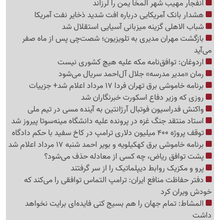
انفجار مهیب شهر المخا یمن را لرزاند
هشدار بانک آمریکایی درباره افت شدید ذخایر نفت آمریکا
شباب الاهلی گزینه میزبانی آسیایی استقلال شد
بازگشت مهران مدیری به تلویزیون؛ شصت‌چی پس از ماه صفر
می‌آید
اردوغان: توافق‌نامه مکه علیه هیچ کشوری نیست
رمان «مدیر مدرسه» جلال آل‌احمد سریال می‌شود
برنامه خاموشی برق تهران فردا 17 مرداد اعلام شد+ جزییات
روزی که وزیر دفاع اسکورت خبرنگاران شد
واکنش فدراسیون فوتبال آرژانتین به آینده مسی در تیم ملی
استاد منتقد جنگ غزه در پرونده علیه دانشگاه مینه‌سوتا پیروز شد
توقف پروژه 400 میلیون دلاری ترامپ در کاخ سفید با حکم دادگاه
برنامه خاموشی برق کهکیلویه و بویر احمد شنبه 17 مرداد اعلام شد
پشت توافق ریاض، چه کسی از معادله حذف می‌شود؟
پرو و مکزیک روابط دیپلماتیک را از سر گرفتند
دفتر حفاظت منافع ایران: ترامپ التماس توافقی را می‌کند که
خودش ویران کرد
المشاط: تمام جهان را هم بسیج کنی فایده‌ای برایت نخواهد
داشت