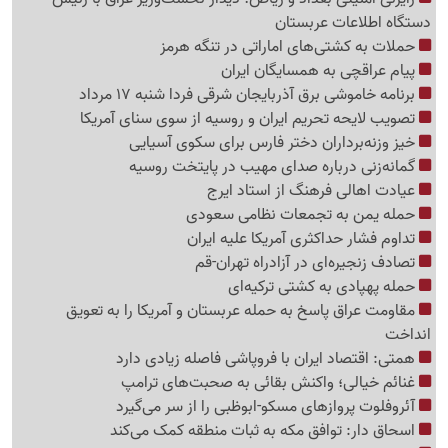
دستگاه اطلاعات عربستان
حملات به کشتی‌های اماراتی در تنگه هرمز
پیام عراقچی به همسایگان ایران
برنامه خاموشی برق آذربایجان شرقی فردا شنبه 17 مرداد
تصویب لایحه تحریم ایران و روسیه از سوی سنای آمریکا
خیز وزنه‌برداران دختر فارس برای سکوی آسیایی
گمانه‌زنی درباره صدای مهیب در پایتخت روسیه
عیادت اهالی فرهنگ از استاد ایرج
حمله یمن به تجمعات نظامی سعودی
تداوم فشار حداکثری آمریکا علیه ایران
تصادف زنجیره‌ای در آزادراه تهران-قم
حمله پهپادی به کشتی ترکیه‌ای
مقاومت عراق پاسخ به حمله عربستان و آمریکا را به تعویق
انداخت
همتی: اقتصاد ایران با فروپاشی فاصله زیادی دارد
غنائم خیالی؛ واکنش بقائی به صحبت‌های ترامپ
آئروفلوت پروازهای مسکو-ابوظبی را از سر می‌گیرد
اسحاق دار: توافق مکه به ثبات منطقه کمک می‌کند