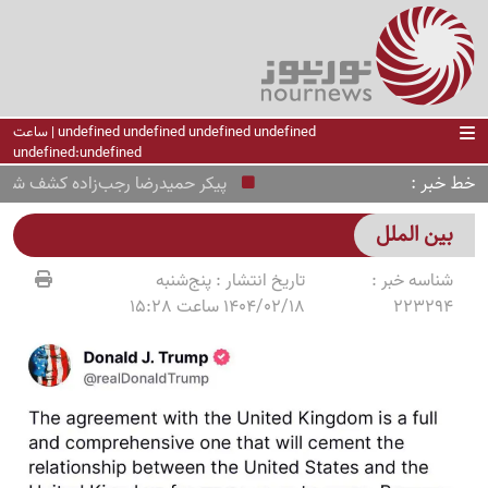
undefined undefined undefined undefined | ساعت
undefined:undefined
خط خبر
پیکر حمیدرضا رجب‌زاده کشف شد؛ پای یک زن به ا
بین الملل
شناسه خبر :
تاریخ انتشار :
پنج‌شنبه
223294
1404/02/18 ساعت 15:28