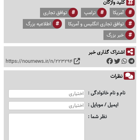
کلید واژگان
آمریکا
ترامپ
توافق تجاری
توافق تجاری انگلیس و آمریکا
اطلاعیه بزرگ
خبر بزرگ
اشتراک گذاری خبر
https://nournews.ir/n/223294
نظرات
نام و نام خانوادگی
ایمیل / موبایل
نظر شما