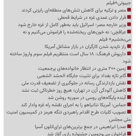
جیبوتی+فیلم
مصر و ترکیه برای کاهش تنش‌های منطقه‌ای رایزنی کردند
قرار دادن عمدی غزه در شرایط قحطی
وزیر خارجه مصر: اسرائیل باید به‌طور کامل از غزه خارج شود
عراقچی: نه خون‌های ریخته‌شده را فراموش می‌کنیم و نه
می‌بخشیم+ فیلم
راز ناپدید شدن کارگران در بازار مشاغل آمریکا
داریوش فرهنگ: 18 سال است منتظریم فیلم سوم واروژ ساخته
شود
زمین 200 متری در انتظار خانواده‌های پرجمعیت
گام تازه بغداد برای تثبیت جایگاه الحشد الشعبی
نقش بازدارندگی رسانه در جلوگیری از تضعیف قدرت ملی
کاهش آلودگی اُزن در تهران؛ هیچ روز خطرناکی ثبت نشد
آینده پایگاه‌های روسی در سوریه روشن شد
حماس: آمریکا نتانیاهو را به اجرای نقشه راه غزه وادار کند
تصویب کلیات طرح اقدام راهبردی تنگه هرمز در کمیسیون امنیت
ملی مجلس
صدرا ابراهیمی در جمع برترین‌های ترای‌اتلون آسیا
فراخوان سی‌ودومین جشنواره رازی آغاز شد