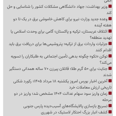
اتمی
وزیر بهداشت: جهاد دانشگاهی مشکلات کشور را شناسایی و حل
کند
وعده جدید وزارت نیرو برای کاهش خاموشی برق در یک تا دو
هفته آینده
ائتلاف عربستان، ترکیه و پاکستان؛ گامی برای وحدت اسلامی یا
تهدید منطقه؟
جزئیات واردات برق از ترکیه؛ پتروشیمی‌ها برای دریافت برق باید
اقدام کنند
توکن «تکو» چگونه بدهی تأمین اجتماعی به طلبکاران را تسویه
می‌کند؟
جنایت برای 50 گرم طلا؛ قاتلان پیرزن 70 ساله همدانی دستگیر
شدند
آخرین اخبار بورس امروز یکشنبه 18 مرداد 1405؛ رکورد شکنی
تاریخی ارزش معاملات خرد
زمان واریز سود سهام عدالت 1404 مشخص شد؛ واریز در دو
مرحله
تسریع بازسازی پالایشگاه‌های آسیب‌دیده پارس جنوبی
کشف انبار بزرگ احتکار لاستیک در شهرری