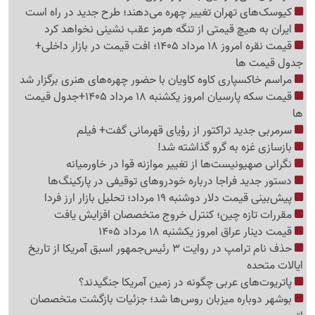
کیوسک‌های تهران تغییر چهره می‌دهند؛ طرح جدید در راه است
ایران به هیچ قیمتی از تنگه هرمز عقب نشینی نخواهد کرد
قیمت نقره امروز 18 مرداد 1405؛ افت قیمت در بازار داخلی+
جدول قیمت ها
مراسم خاکسپاری کاوه کاویان با حضور چهره‌های هنری برگزار شد
قیمت سکه پارسیان امروز یکشنبه 18 مرداد 1405+جدول قیمت
ها
سرمربی جدید تراکتور از رؤیای قهرمانی گفت+ فیلم
بازسازی غزه به گرو گذاشته شد!
نگرانی صهیونیست‌ها از تغییر موازنه قوا در خاورمیانه
دستور جدید فراجا درباره خودروهای توقیفی در پارکینگ‌ها
پیش‌بینی قیمت دلار دوشنبه 19 مرداد؛ تحلیل بازار ارز فردا
مقررات تازه چین؛ کنترل خروج متخصصان افزایش یافت
قیمت دینار عراق امروز یکشنبه 18 مرداد 1405
حذف نام ترامپ در روایت 3 رئیس‌جمهور اسبق آمریکا از تاریخ
ایالات متحده
پاتریوت‌های عربی چگونه در زمین آمریکا جنگیدند؟
بوشهر دوباره میزبان روس‌ها شد؛ جزئیات بازگشت متخصصان