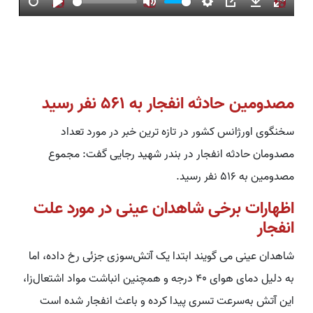
Restart
Play
Mute
Settings
PIP
Download
Enter
fullsc
مصدومین حادثه انفجار به ۵۶۱ نفر رسید
سخنگوی اورژانس کشور در تازه ترین خبر در مورد تعداد
مصدومان حادثه انفجار در بندر شهید رجایی گفت: مجموع
مصدومین به ۵۱۶ نفر رسید.
اظهارات برخی شاهدان عینی در مورد علت
انفجار
شاهدان عینی می گویند ابتدا یک آتش‌سوزی جزئی رخ داده، اما
به دلیل دمای هوای ۴۰ درجه و همچنین انباشت مواد اشتعال‌زا،
این آتش به‌سرعت تسری پیدا کرده و باعث انفجار شده است